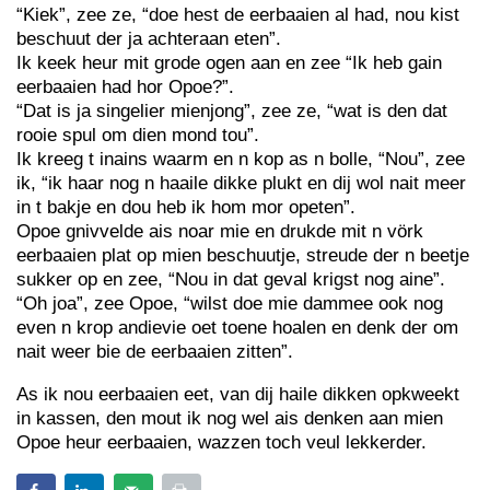
“Kiek”, zee ze, “doe hest de eerbaaien al had, nou kist
beschuut der ja achteraan eten”.
Ik keek heur mit grode ogen aan en zee “Ik heb gain
eerbaaien had hor Opoe?”.
“Dat is ja singelier mienjong”, zee ze, “wat is den dat
rooie spul om dien mond tou”.
Ik kreeg t inains waarm en n kop as n bolle, “Nou”, zee
ik, “ik haar nog n haaile dikke plukt en dij wol nait meer
in t bakje en dou heb ik hom mor opeten”.
Opoe gnivvelde ais noar mie en drukde mit n vörk
eerbaaien plat op mien beschuutje, streude der n beetje
sukker op en zee, “Nou in dat geval krigst nog aine”.
“Oh joa”, zee Opoe, “wilst doe mie dammee ook nog
even n krop andievie oet toene hoalen en denk der om
nait weer bie de eerbaaien zitten”.
As ik nou eerbaaien eet, van dij haile dikken opkweekt
in kassen, den mout ik nog wel ais denken aan mien
Opoe heur eerbaaien, wazzen toch veul lekkerder.