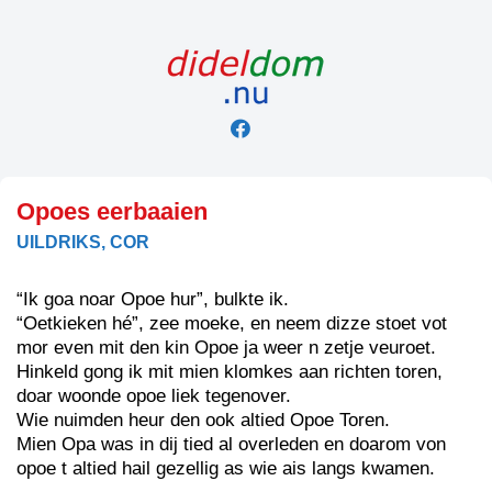
Skip
to
content
Opoes eerbaaien
UILDRIKS, COR
“Ik goa noar Opoe hur”, bulkte ik.
“Oetkieken hé”, zee moeke, en neem dizze stoet vot
mor even mit den kin Opoe ja weer n zetje veuroet.
Hinkeld gong ik mit mien klomkes aan richten toren,
doar woonde opoe liek tegenover.
Wie nuimden heur den ook altied Opoe Toren.
Mien Opa was in dij tied al overleden en doarom von
opoe t altied hail gezellig as wie ais langs kwamen.