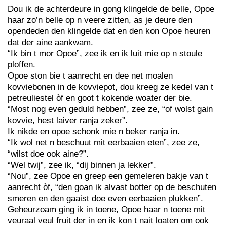
Dou ik de achterdeure in gong klingelde de belle, Opoe
haar zo’n belle op n veere zitten, as je deure den
opendeden den klingelde dat en den kon Opoe heuren
dat der aine aankwam.
“Ik bin t mor Opoe”, zee ik en ik luit mie op n stoule
ploffen.
Opoe ston bie t aanrecht en dee net moalen
kovviebonen in de kovviepot, dou kreeg ze kedel van t
petreuliestel òf en goot t kokende woater der bie.
“Most nog even geduld hebben”, zee ze, “of wolst gain
kovvie, hest laiver ranja zeker”.
Ik nikde en opoe schonk mie n beker ranja in.
“Ik wol net n beschuut mit eerbaaien eten”, zee ze,
“wilst doe ook aine?”.
“Wel twij”, zee ik, “dij binnen ja lekker”.
“Nou”, zee Opoe en greep een gemeleren bakje van t
aanrecht òf, “den goan ik alvast botter op de beschuten
smeren en den gaaist doe even eerbaaien plukken”.
Geheurzoam ging ik in toene, Opoe haar n toene mit
veuraal veul fruit der in en ik kon t nait loaten om ook