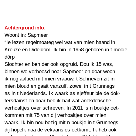
Achtergrond info:
Woont in: Sapmeer
“Ie lezen regelmoateg wel wat van mien haand in
Kreuze en Dideldom. Ik bin in 1958 geboren in t mooie
dörp
Slochter en ben der ook opgruid. Dou ik 15 was,
binnen we verhoesd noar Sapmeer en doar woon
ik nog aaltied mit mien vraauw. t Schrieven zit in
mien bloud en gaait vanzulf, zowel in t Grunnegs
as in t Nederlands. Ik waark as sjeffeur bie de dok-
tersdainst en doar heb ik hail wat anekdotische
verhoaltjes over schreven. In 2011 is n boukje oet-
kommen mit 75 van dij verhoaltjes over mien
waark. Ik bin nou bezig mit n boukje in t Grunnegs
dij hopelk noa de vekaansies oetkomt. Ik heb ook