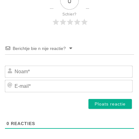
0
Schier?
Berichtje bie n nije reactie?
No
E-
mai
0
REACTIES