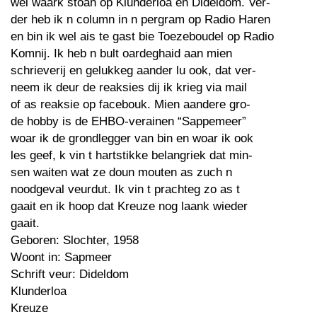
wel waark stoan op Klunderloa en Dideldom. Ver-
der heb ik n column in n pergram op Radio Haren
en bin ik wel ais te gast bie Toezeboudel op Radio
Komnij. Ik heb n bult oardeghaid aan mien
schrieverij en gelukkeg aander lu ook, dat ver-
neem ik deur de reaksies dij ik krieg via mail
of as reaksie op facebouk. Mien aandere gro-
de hobby is de EHBO-verainen “Sappemeer”
woar ik de grondlegger van bin en woar ik ook
les geef, k vin t hartstikke belangriek dat min-
sen waiten wat ze doun mouten as zuch n
noodgeval veurdut. Ik vin t prachteg zo as t
gaait en ik hoop dat Kreuze nog laank wieder
gaait.
Geboren: Slochter, 1958
Woont in: Sapmeer
Schrift veur: Dideldom
Klunderloa
Kreuze