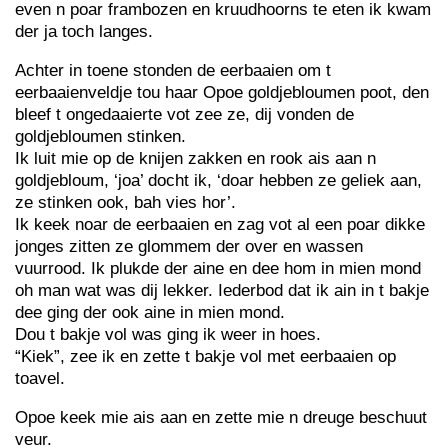
even n poar frambozen en kruudhoorns te eten ik kwam
der ja toch langes.
Achter in toene stonden de eerbaaien om t
eerbaaienveldje tou haar Opoe goldjebloumen poot, den
bleef t ongedaaierte vot zee ze, dij vonden de
goldjebloumen stinken.
Ik luit mie op de knijen zakken en rook ais aan n
goldjebloum, ‘joa’ docht ik, ‘doar hebben ze geliek aan,
ze stinken ook, bah vies hor’.
Ik keek noar de eerbaaien en zag vot al een poar dikke
jonges zitten ze glommem der over en wassen
vuurrood. Ik plukde der aine en dee hom in mien mond
oh man wat was dij lekker. Iederbod dat ik ain in t bakje
dee ging der ook aine in mien mond.
Dou t bakje vol was ging ik weer in hoes.
“Kiek”, zee ik en zette t bakje vol met eerbaaien op
toavel.
Opoe keek mie ais aan en zette mie n dreuge beschuut
veur.