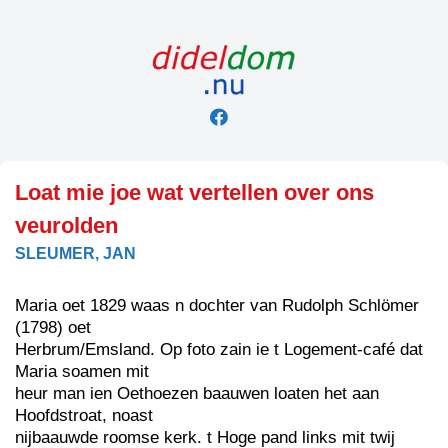
Skip
to
content
Loat mie joe wat vertellen over ons
veurolden
SLEUMER, JAN
Maria oet 1829 waas n dochter van Rudolph Schlömer
(1798) oet
Herbrum/Emsland. Op foto zain ie t Logement-café dat
Maria soamen mit
heur man ien Oethoezen baauwen loaten het aan
Hoofdstroat, noast
nijbaauwde roomse kerk. t Hoge pand links mit twij