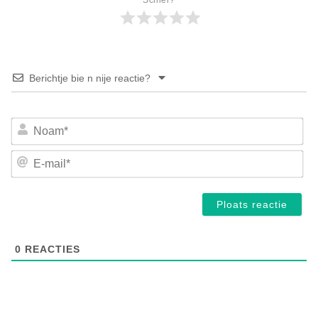
Berichtje bie n nije reactie?
No
E-
mai
0
REACTIES