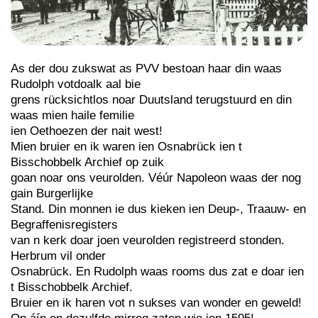
As der dou zukswat as PVV bestoan haar din waas
Rudolph votdoalk aal bie
grens rücksichtlos noar Duutsland terugstuurd en din
waas mien haile femilie
ien Oethoezen der nait west!
Mien bruier en ik waren ien Osnabrück ien t
Bisschobbelk Archief op zuik
goan noar ons veurolden. Véúr Napoleon waas der nog
gain Burgerlijke
Stand. Din monnen ie dus kieken ien Deup-, Traauw- en
Begraffenisregisters
van n kerk doar joen veurolden registreerd stonden.
Herbrum vil onder
Osnabrück. En Rudolph waas rooms dus zat e doar ien
t Bisschobbelk Archief.
Bruier en ik haren vot n sukses van wonder en geweld!