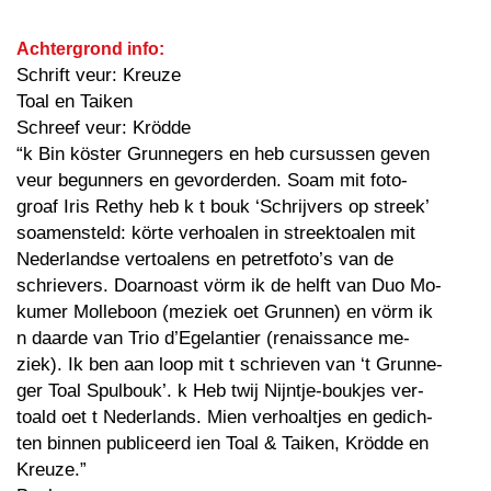
Achtergrond info:
Schrift veur: Kreuze
Toal en Taiken
Schreef veur: Krödde
“k Bin köster Grunnegers en heb cursussen geven
veur begunners en gevorderden. Soam mit foto-
groaf Iris Rethy heb k t bouk ‘Schrijvers op streek’
soamensteld: körte verhoalen in streektoalen mit
Nederlandse vertoalens en petretfoto’s van de
schrievers. Doarnoast vörm ik de helft van Duo Mo-
kumer Molleboon (meziek oet Grunnen) en vörm ik
n daarde van Trio d’Egelantier (renaissance me-
ziek). Ik ben aan loop mit t schrieven van ‘t Grunne-
ger Toal Spulbouk’. k Heb twij Nijntje-boukjes ver-
toald oet t Nederlands. Mien verhoaltjes en gedich-
ten binnen publiceerd ien Toal & Taiken, Krödde en
Kreuze.”