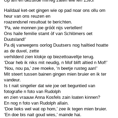
Op áín en dezulfde mirreg zaten wie ien 1595!
Haildaal ket-oet gingen wie op pad noar ons ollu om
heur van ons reuzen en
roazendsnel resultoat te berichten.
‘Pa, wie monnen joe gróót nijs vertellen!
Ons haile femilie stamt òf van Schlömers oet
Duutsland!’
Pa dij vanwegens oorlog Duutsers nog hailtied hoatte
as de duvel, zette
verhilderd zien klokje op biezettoaveltje terug.
‘Doar heb ik niks mit neudig, n Mof blift altied n Mof!’
‘Nou, nou pa,’ zee moeke, ‘n beetje rusteg aan!’
Mit steert tussen bainen gingen mien bruier en ik ter
vandeur.
Is t nait singelier dat wie joe oet beguntied van
fotografie n foto van Rudolph
en zien vraauw Anna Kosfels zain loaten kinnen?
En nog n foto van Rudolph allain.
‘Doe lieks wel wat op hom,’ zee ik tegen mien bruier.
‘En doe bis nait goud wies,’ mainde hai.