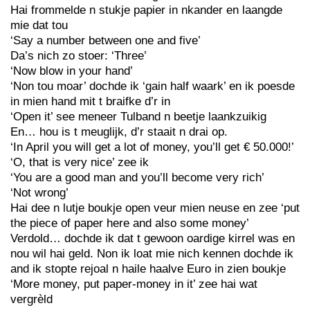
Hai frommelde n stukje papier in nkander en laangde
mie dat tou
‘Say a number between one and five’
Da’s nich zo stoer: ‘Three’
‘Now blow in your hand’
‘Non tou moar’ dochde ik ‘gain half waark’ en ik poesde
in mien hand mit t braifke d’r in
‘Open it’ see meneer Tulband n beetje laankzuikig
En… hou is t meuglijk, d’r staait n drai op.
‘In April you will get a lot of money, you’ll get € 50.000!’
‘O, that is very nice’ zee ik
‘You are a good man and you’ll become very rich’
‘Not wrong’
Hai dee n lutje boukje open veur mien neuse en zee ‘put
the piece of paper here and also some money’
Verdold… dochde ik dat t gewoon oardige kirrel was en
nou wil hai geld. Non ik loat mie nich kennen dochde ik
and ik stopte rejoal n haile haalve Euro in zien boukje
‘More money, put paper-money in it’ zee hai wat
vergrèld