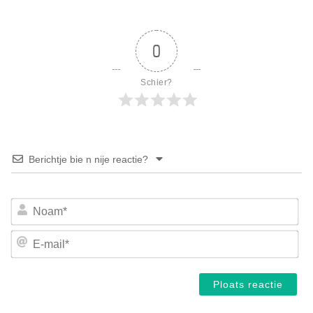
0
Schier?
Berichtje bie n nije reactie?
No
E-
mai