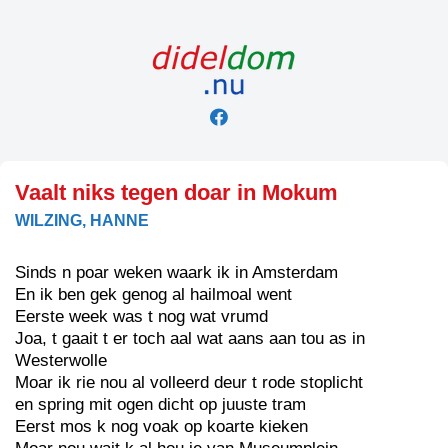
Skip
to
content
Vaalt niks tegen doar in Mokum
WILZING, HANNE
Sinds n poar weken waark ik in Amsterdam
En ik ben gek genog al hailmoal went
Eerste week was t nog wat vrumd
Joa, t gaait t er toch aal wat aans aan tou as in
Westerwolle
Moar ik rie nou al volleerd deur t rode stoplicht
en spring mit ogen dicht op juuste tram
Eerst mos k nog voak op koarte kieken