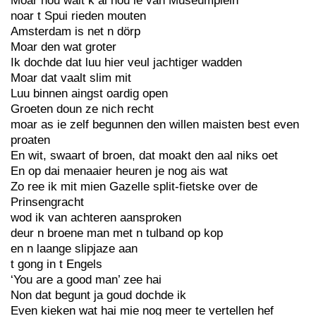
Moar nou wait k al hou ie van Museumplein
noar t Spui rieden mouten
Amsterdam is net n dörp
Moar den wat groter
Ik dochde dat luu hier veul jachtiger wadden
Moar dat vaalt slim mit
Luu binnen aingst oardig open
Groeten doun ze nich recht
moar as ie zelf begunnen den willen maisten best even
proaten
En wit, swaart of broen, dat moakt den aal niks oet
En op dai menaaier heuren je nog ais wat
Zo ree ik mit mien Gazelle split-fietske over de
Prinsengracht
wod ik van achteren aansproken
deur n broene man met n tulband op kop
en n laange slipjaze aan
t gong in t Engels
‘You are a good man’ zee hai
Non dat begunt ja goud dochde ik
Even kieken wat hai mie nog meer te vertellen hef