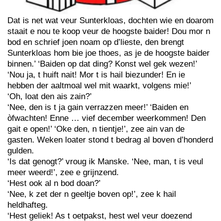
Dat is net wat veur Sunterkloas, dochten wie en doarom
staait e nou te koop veur de hoogste baider! Dou mor n
bod en schrief joen noam op d’lieste, den brengt
Sunterkloas hom bie joe thoes, as je de hoogste baider
binnen.’ ‘Baiden op dat ding? Konst wel gek wezen!’
‘Nou ja, t huift nait! Mor t is hail biezunder! En ie
hebben der aaltmoal wel mit waarkt, volgens mie!’
‘Oh, loat den ais zain?’
‘Nee, den is t ja gain verrazzen meer!’ ‘Baiden en
òfwachten! Enne … vief december weerkommen! Den
gait e open!’ ‘Oke den, n tientje!’, zee ain van de
gasten. Weken loater stond t bedrag al boven d’honderd
gulden.
‘Is dat genogt?’ vroug ik Manske. ‘Nee, man, t is veul
meer weerd!’, zee e grijnzend.
‘Hest ook al n bod doan?’
‘Nee, k zet der n geeltje boven op!’, zee k hail
heldhafteg.
‘Hest geliek! As t oetpakst, hest wel veur doezend