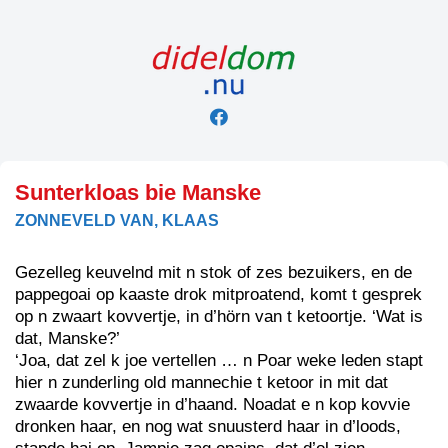
Skip
to
content
Sunterkloas bie Manske
ZONNEVELD VAN, KLAAS
Gezelleg keuvelnd mit n stok of zes bezuikers, en de
pappegoai op kaaste drok mitproatend, komt t gesprek
op n zwaart kovvertje, in d’hörn van t ketoortje. ‘Wat is
dat, Manske?’
‘Joa, dat zel k joe vertellen … n Poar weke leden stapt
hier n zunderling old mannechie t ketoor in mit dat
zwaarde kovvertje in d’haand. Noadat e n kop kovvie
dronken haar, en nog wat snuusterd haar in d’loods,