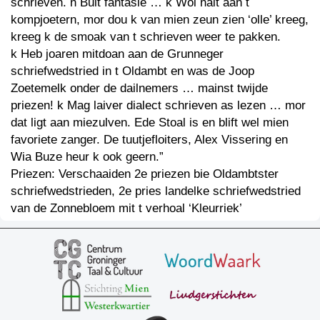
schrieven. n Bult fantasie … k Wol nait aan t
kompjoetern, mor dou k van mien zeun zien ‘olle’ kreeg,
kreeg k de smoak van t schrieven weer te pakken.
k Heb joaren mitdoan aan de Grunneger
schriefwedstried in t Oldambt en was de Joop
Zoetemelk onder de dailnemers … mainst twijde
priezen! k Mag laiver dialect schrieven as lezen … mor
dat ligt aan miezulven. Ede Stoal is en blift wel mien
favoriete zanger. De tuutjefloiters, Alex Vissering en
Wia Buze heur k ook geern.”
Priezen: Verschaaiden 2e priezen bie Oldambtster
schriefwedstrieden, 2e pries landelke schriefwedstried
van de Zonnebloem mit t verhoal ‘Kleurriek’