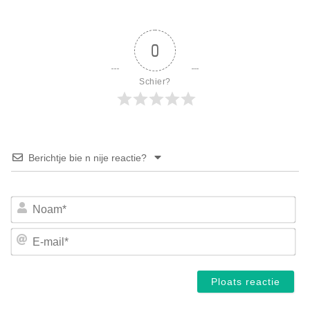
0
Schier?
Berichtje bie n nije reactie?
No
E-
mai