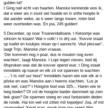
gulden lol!’
t Ging nait echt van haarten. Manske kennende wos ik,
dat e weer ais n stunt oet hoalde en in stilte hoopte ik
dat aander weke, as k weer langs kwam, mien bod
weer overboden was. En joa, 245 gulden!
5 Decenber, op noar Troanendalloane. t Ketoortje was
sikkom te klaain! Wat n volk! t Is drij uur. ‘Kovvie staait
op toafel en koukjes stoan op t aanrecht. Veul plezaar!’,
laagt Trijn, Manske zien vraauw.
‘Der kommen nog n poar, dus ie mouten nog even
wachten’, laagt Manske. t Lopt tegen vieven, tied dij
òfsproken was dat de kovver opend wuir. t Ding staait
inmiddels op toavel en elk zit vol spannen te wachten
…..’t Is vief uur heur!’ Inmiddels haren wie ook elk al n
pilske en was Manske aan t heerns slachten. ‘Lus je
ook wel, vast?’ t Hoogste bod was 325,-. Haren wie te
leeg boden? Of zol de hoogste baider dammeet op zien
bek goan? De spannen steeg en veul fantasieën deden
de ronde. Hai kin wel vol zitten mit kepotjes! Joa, of mit
vismoaden! ‘Kerel man, moak hom nou open! Wie