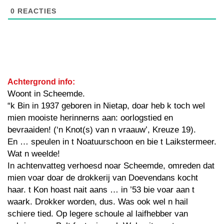
0
REACTIES
Achtergrond info:
Woont in Scheemde.
“k Bin in 1937 geboren in Nietap, doar heb k toch wel
mien mooiste herinnerns aan: oorlogstied en
bevraaiden! (‘n Knot(s) van n vraauw’, Kreuze 19).
En … speulen in t Noatuurschoon en bie t Laikstermeer.
Wat n weelde!
In achtenvatteg verhoesd noar Scheemde, omreden dat
mien voar doar de drokkerij van Doevendans kocht
haar. t Kon hoast nait aans … in ’53 bie voar aan t
waark. Drokker worden, dus. Was ook wel n hail
schiere tied. Op legere schoule al laifhebber van