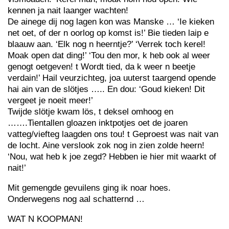
kennen ja nait laanger wachten!
De ainege dij nog lagen kon was Manske … ‘Ie kieken
net oet, of der n oorlog op komst is!’ Bie tieden laip e
blaauw aan. ‘Elk nog n heerntje?’ ‘Verrek toch kerel!
Moak open dat ding!’ ‘Tou den mor, k heb ook al weer
genogt oetgeven! t Wordt tied, da k weer n beetje
verdain!’ Hail veurzichteg, joa uuterst taargend opende
hai ain van de slötjes ….. En dou: ‘Goud kieken! Dit
vergeet je noeit meer!’
Twijde slötje kwam lös, t deksel omhoog en
…….Tientallen gloazen inktpotjes oet de joaren
vatteg/viefteg laagden ons tou! t Geproest was nait van
de locht. Aine verslook zok nog in zien zolde heern!
‘Nou, wat heb k joe zegd? Hebben ie hier mit waarkt of
nait!’
Mit gemengde gevuilens ging ik noar hoes.
Onderwegens nog aal schatternd …
WAT N KOOPMAN!