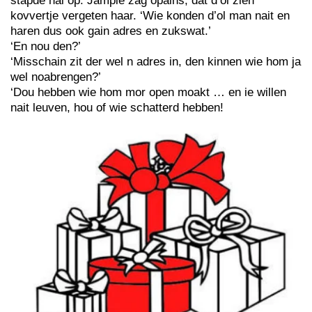
stapde hai op. Jampie zag opains, dat d’ol zien
kovvertje vergeten haar. ‘Wie konden d’ol man nait en
haren dus ook gain adres en zukswat.’
‘En nou den?’
‘Misschain zit der wel n adres in, den kinnen wie hom ja
wel noabrengen?’
‘Dou hebben wie hom mor open moakt … en ie willen
nait leuven, hou of wie schatterd hebben!