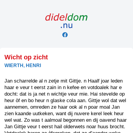
Skip
to
content
Wicht op zicht
WIERTH, HENRI
Jan scharrelde al n zetje mit Gittje. n Haalf joar leden
haar e veur t eerst zain in n kefee en votdoalek har e
docht: dat is ja net n wichtje veur mie. Hai stevelde op
heur òf en bo heur n glaske cola aan. Gittje wol dat wel
aannemen, omreden ze haar ook al n poar moal Jan
zien kaande uutkeken, want dij nuvere kerel leek heur
wel wat. Zo was t aalmoal begonnen en dij oavend haar
Jan Gittje veur t eerst hail olderwets noar huus brocht.