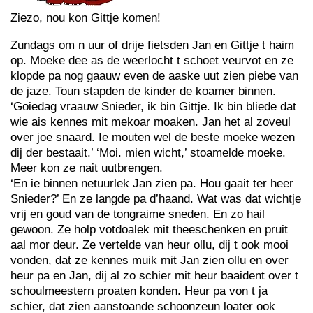
Ziezo, nou kon Gittje komen!
Zundags om n uur of drije fietsden Jan en Gittje t haim
op. Moeke dee as de weerlocht t schoet veurvot en ze
klopde pa nog gaauw even de aaske uut zien piebe van
de jaze. Toun stapden de kinder de koamer binnen.
‘Goiedag vraauw Snieder, ik bin Gittje. Ik bin bliede dat
wie ais kennes mit mekoar moaken. Jan het al zoveul
over joe snaard. Ie mouten wel de beste moeke wezen
dij der bestaait.’ ‘Moi. mien wicht,’ stoamelde moeke.
Meer kon ze nait uutbrengen.
‘En ie binnen netuurlek Jan zien pa. Hou gaait ter heer
Snieder?’ En ze langde pa d’haand. Wat was dat wichtje
vrij en goud van de tongraime sneden. En zo hail
gewoon. Ze holp votdoalek mit theeschenken en pruit
aal mor deur. Ze vertelde van heur ollu, dij t ook mooi
vonden, dat ze kennes muik mit Jan zien ollu en over
heur pa en Jan, dij al zo schier mit heur baaident over t
schoulmeestern proaten konden. Heur pa von t ja
schier, dat zien aanstoande schoonzeun loater ook