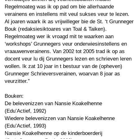
Regelmoateg was ik op pad om bie allerhaande
verainens en instellens mit veul sukses veur te lezen.
Al joaren waark ik as vrijwilleger bie de St. ‘t Grunneger
Bouk (redaksiesiktoares van Toal & Taiken).
Regelmoateg wer ik vroagd mit te waarken aan
‘workshops’ Grunnegers veur onderwiesinstellens en
vraauwenverainens. Van 2002 tot 2005 trad ik op as
docent veur lu dij Grunnegers lezen en schrieven leren
wollen. Ik zat 10 joar in t bestuur van de (opheven)
Grunneger Schrieversverainen, woarvan 8 joar as
veurzitter.”
Bouken:
De belevenizzen van Nansie Koakelhenne
(Edu’Actief, 1992)
Wiedere belevenizzen van Nansie Koakelhenne
(Edu’Actief, 1993)
Nansie Koakelhenne op de kinderboerderij