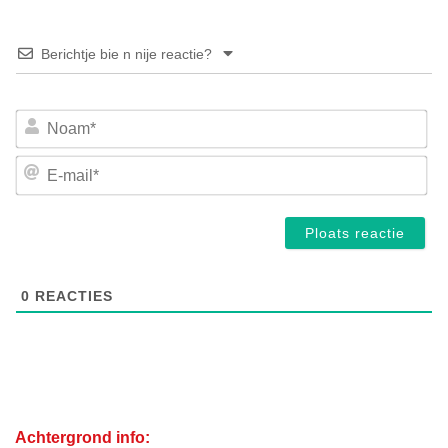
Berichtje bie n nije reactie?
No
E-
mai
0
REACTIES
Achtergrond info: