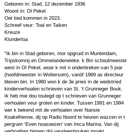
Geboren in: Stad, 12 dezember 1936
Woont in: Ol Pekel
Oet tied kommen in 2023.
Schreef veur: Toal en Taiken
Kreuze
Klunderloa
“Ik bin in Stad geboren, mor opgruid in Muntendam,
Tripskomnij en Ommelanderwieke. k Bin schoulmeester
west in Ol Pekel, woar k mit n onderbreken van 5 joar
(hoofdmeester in Woltersom), vanòf 1969 as directeur
bleven bin. In 1980 won k de 3e pries in de wedstried
kinderverhoalen schrieven van St. ‘t Grunneger Bouk.
Ik heb mie dou toulegd op t schrieven van Grunneger
verhoalen veur groten en kinder. Tussen 1991 en 1994
wer k bekend mit de verhoalen over Nansie
Koakelhenne, dij op Radio Noord te heuren wazzen in t
pergram ‘Even noasoezen’ van Imca Marina. Van dij
verhoaltjes binnen drij veurleesbouken moakt.