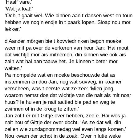
‘Haalf vare.’
‘Wat ja loat!’
‘Och, t gaait wel. Wie binnen aan t dansen west en toun
hebben we nog n endje in t paark lopen. Sloap nou mor
lekker.’
d’Aander mörgen bie t kovviedrinken begon moeke
weer mit pa over de verkeren van heur Jan: ‘Hai mout
dat wichtje mor ais mitnemen, din kinnen wie ook ais
zain wat hai aan taauw het. Je kinnen t beter mor
waiten.’
Pa mompelde wat en moeke beschouwde dat as
instemmen en dou Jan, nog wat suvveg, in koamer
verscheen, was t eerste wat ze zee: ‘Mien jong,
woarom nemst doe dat wichtje van die nait ais mit noar
huus? Ie huiven je nait aaltied bie pad en weg te
zwinnen of in de kroug te zitten.’
Jan zol t er mit Gittje over hebben, zee e. Hai wos ja
nait hou of Gittje der over docht. ‘As ze dat wil, din
zellen wie zundagnommedag wel even langs komen.’
Nou kwam der schot in de zoak. Over n lutje weke