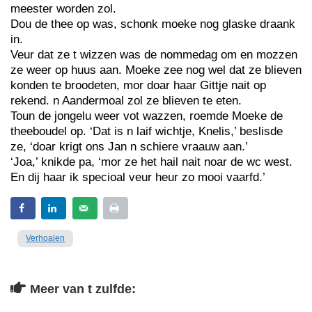
meester worden zol.
Dou de thee op was, schonk moeke nog glaske draank
in.
Veur dat ze t wizzen was de nommedag om en mozzen
ze weer op huus aan. Moeke zee nog wel dat ze blieven
konden te broodeten, mor doar haar Gittje nait op
rekend. n Aandermoal zol ze blieven te eten.
Toun de jongelu weer vot wazzen, roemde Moeke de
theeboudel op. ‘Dat is n laif wichtje, Knelis,’ beslisde
ze, ‘doar krigt ons Jan n schiere vraauw aan.’
‘Joa,’ knikde pa, ‘mor ze het hail nait noar de wc west.
En dij haar ik specioal veur heur zo mooi vaarfd.’
Verhoalen
Meer van t zulfde: