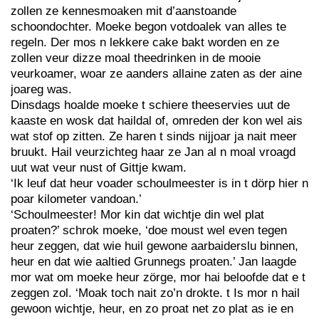
zollen ze kennesmoaken mit d’aanstoande
schoondochter. Moeke begon votdoalek van alles te
regeln. Der mos n lekkere cake bakt worden en ze
zollen veur dizze moal theedrinken in de mooie
veurkoamer, woar ze aanders allaine zaten as der aine
joareg was.
Dinsdags hoalde moeke t schiere theeservies uut de
kaaste en wosk dat haildal of, omreden der kon wel ais
wat stof op zitten. Ze haren t sinds nijjoar ja nait meer
bruukt. Hail veurzichteg haar ze Jan al n moal vroagd
uut wat veur nust of Gittje kwam.
‘Ik leuf dat heur voader schoulmeester is in t dörp hier n
poar kilometer vandoan.’
‘Schoulmeester! Mor kin dat wichtje din wel plat
proaten?’ schrok moeke, ‘doe moust wel even tegen
heur zeggen, dat wie huil gewone aarbaiderslu binnen,
heur en dat wie aaltied Grunnegs proaten.’ Jan laagde
mor wat om moeke heur zörge, mor hai beloofde dat e t
zeggen zol. ‘Moak toch nait zo’n drokte. t Is mor n hail
gewoon wichtje, heur, en zo proat net zo plat as ie en