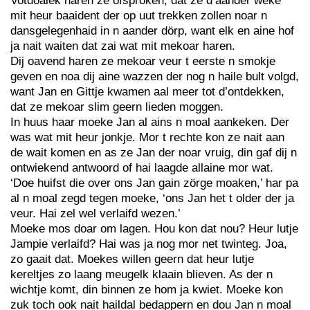
Votdoalek haren ze òfsproken, dat ze d’aander weke
mit heur baaident der op uut trekken zollen noar n
dansgelegenhaid in n aander dörp, want elk en aine hof
ja nait waiten dat zai wat mit mekoar haren.
Dij oavend haren ze mekoar veur t eerste n smokje
geven en noa dij aine wazzen der nog n haile bult volgd,
want Jan en Gittje kwamen aal meer tot d’ontdekken,
dat ze mekoar slim geern lieden moggen.
In huus haar moeke Jan al ains n moal aankeken. Der
was wat mit heur jonkje. Mor t rechte kon ze nait aan
de wait komen en as ze Jan der noar vruig, din gaf dij n
ontwiekend antwoord of hai laagde allaine mor wat.
‘Doe huifst die over ons Jan gain zörge moaken,’ har pa
al n moal zegd tegen moeke, ‘ons Jan het t older der ja
veur. Hai zel wel verlaifd wezen.’
Moeke mos doar om lagen. Hou kon dat nou? Heur lutje
Jampie verlaifd? Hai was ja nog mor net twinteg. Joa,
zo gaait dat. Moekes willen geern dat heur lutje
kereltjes zo laang meugelk klaain blieven. As der n
wichtje komt, din binnen ze hom ja kwiet. Moeke kon
zuk toch ook nait haildal bedappern en dou Jan n moal