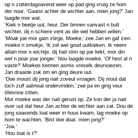
op n zotterdagoavend weer op pad ging vruig ze hom
der noar. ‘Gaaist achter de wichter aan, mien jong?’ Jan
laagde mor wat.
‘Kiek n beetje uut, heur. Der binnen vanvast n bult
wichter, dij n schiere vent as die wel hebben willen.’
‘Moak joe mor gain zörge, Moeke,’ zee Jan en gaf zien
moeke n smokje, ‘ik zel wel goud uutkieken. Ik neem
allain mor n wichtje, dij hail slim op joe liekt, mor din
wel n poar joar jonger.’ Nou laagde moeke. ‘Of hest al n
vaste?’ Moekes kennen asmis vreselk deursoezen.
Jan draaide zuk om en ging deure uut.
‘Doe moust dij jong nait zoveul vroagen. Dij mout dat
toch zulf aalmoal ondervinden,’ zee pa en ging veur
tillevisie zitten.
Mor moeke was der nait gerust op. Ze kon der ja nait
over uut dat heur Jan achter de wichter aan zat. Dou de
jong soavends loat weer in huus kwam, lag moeke op
hom te wachten. ‘Bist doe doar. mien jong?’
‘Joa.’
‘Hou loat is t?’