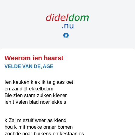
Skip
to
content
Weerom ien haarst
VELDE VAN DE, AGE
Ien keuken kiek ik te glaas oet
en zai d’ol ekkelboom
Bie zien stam zuiken kiener
ien t valen blad noar ekkels
k Zai miezulf weer as kiend
hou k mit moeke onner bomen
zöchde noar buikens en kestaanjes