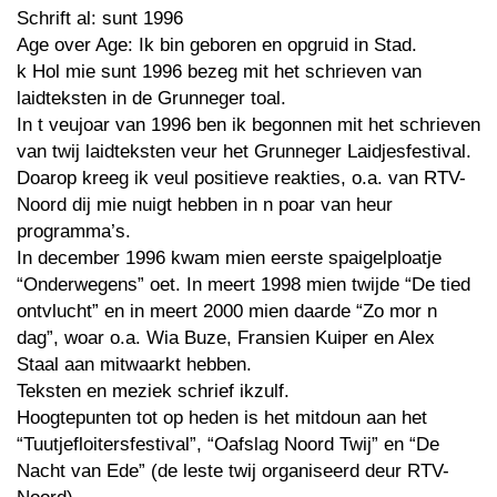
Schrift al: sunt 1996
Age over Age: Ik bin geboren en opgruid in Stad.
k Hol mie sunt 1996 bezeg mit het schrieven van
laidteksten in de Grunneger toal.
In t veujoar van 1996 ben ik begonnen mit het schrieven
van twij laidteksten veur het Grunneger Laidjesfestival.
Doarop kreeg ik veul positieve reakties, o.a. van RTV-
Noord dij mie nuigt hebben in n poar van heur
programma’s.
In december 1996 kwam mien eerste spaigelploatje
“Onderwegens” oet. In meert 1998 mien twijde “De tied
ontvlucht” en in meert 2000 mien daarde “Zo mor n
dag”, woar o.a. Wia Buze, Fransien Kuiper en Alex
Staal aan mitwaarkt hebben.
Teksten en meziek schrief ikzulf.
Hoogtepunten tot op heden is het mitdoun aan het
“Tuutjefloitersfestival”, “Oafslag Noord Twij” en “De
Nacht van Ede” (de leste twij organiseerd deur RTV-