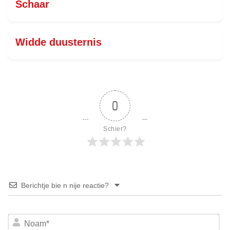
Schaar
Widde duusternis
0
Schier?
Berichtje bie n nije reactie?
No