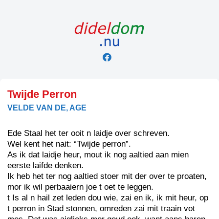
Skip
to
content
Twijde Perron
VELDE VAN DE, AGE
Ede Staal het ter ooit n laidje over schreven.
Wel kent het nait: “Twijde perron”.
As ik dat laidje heur, mout ik nog aaltied aan mien
eerste laifde denken.
Ik heb het ter nog aaltied stoer mit der over te proaten,
mor ik wil perbaaiern joe t oet te leggen.
t Is al n hail zet leden dou wie, zai en ik, ik mit heur, op
t perron in Stad stonnen, omreden zai mit traain vot