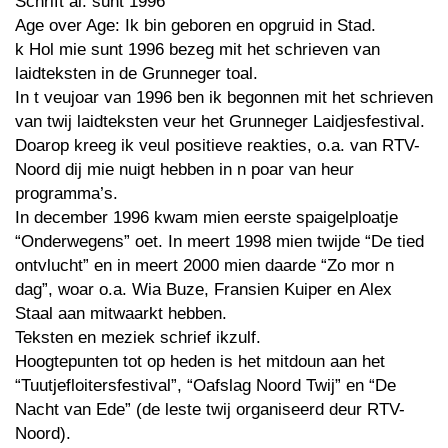
Schrift al: sunt 1996
Age over Age: Ik bin geboren en opgruid in Stad.
k Hol mie sunt 1996 bezeg mit het schrieven van
laidteksten in de Grunneger toal.
In t veujoar van 1996 ben ik begonnen mit het schrieven
van twij laidteksten veur het Grunneger Laidjesfestival.
Doarop kreeg ik veul positieve reakties, o.a. van RTV-
Noord dij mie nuigt hebben in n poar van heur
programma’s.
In december 1996 kwam mien eerste spaigelploatje
“Onderwegens” oet. In meert 1998 mien twijde “De tied
ontvlucht” en in meert 2000 mien daarde “Zo mor n
dag”, woar o.a. Wia Buze, Fransien Kuiper en Alex
Staal aan mitwaarkt hebben.
Teksten en meziek schrief ikzulf.
Hoogtepunten tot op heden is het mitdoun aan het
“Tuutjefloitersfestival”, “Oafslag Noord Twij” en “De
Nacht van Ede” (de leste twij organiseerd deur RTV-
Noord).