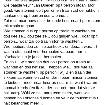
mos. Dat was aiglieks mor goud ook, want aans haren
wie baaide veur “Jan Doedel” op t perron stoan. Mor
goud, wie stonnen op t perron en traain zol der sikkom
aankomen, op t perron dus… enne…
Zai mos noar hoes en ik brochde heur noar t perron om
mit traain te goan.
Wie stonnen dus op t perron op traain te wachten en
dou dee ze.., dou zee ze.., dou gingen wie.., doar op t
perron.., woar zai op traain ston te wachten…
Wie hebben, dou ze mie aankeek.. en dou.., t was… t
was n ofschaaid veur herhoalen vatboar, mor n
ofschaaid kin je ja nait herhoalen.
En dou… wie stonnen dus op t perron op traain te
wachten en dou het zai… hebben wie… dou wie aal
stonnen te wachten, op perron Twij B en traain der
sikkom aankommen zol en der n poar minsen stonnen
te kieken – meer noar heur as noar mie, want t waren
apmoal kerels (en ik zai der nait oet, mor dat vint ze
nait aarg- VON ze nait aarg tenminzent, want wie
hebben nou ofschaaid nomen en veur de toukomst is t
nait belangriek meer)..