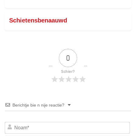
Schietensbenaauwd
0
Schier?
Berichtje bie n nije reactie?
No