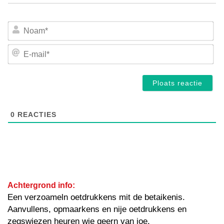
No
E-
mai
0
REACTIES
Achtergrond info:
Een verzoameln oetdrukkens mit de betaikenis.
Aanvullens, opmaarkens en nije oetdrukkens en
zegswiezen heuren wie geern van joe.