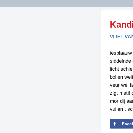
LITERATUUR
OPSTUREN
GEDICHTEN
Kandi
OVEREG
SPELLENSCONTROLE
HAIKU’S
BIENOAMEN
VLIET VA
SCHRIEFREGELS
LAIDJES
LAIDTEKSTEN
LEGENDEN
iesblaauw
LIMERICKS
siddelnde 
RECEPTEN
LUUSTERN
licht schie
SPREUKEN
bollen wel
SCHRIEFWEDST
2024
veur wel l
VEURDRACHTE
zigt n stil
SCHRIEFWEDST
mor dij a
2025
vuilen t s
SCHRIEFWEDST
2026
Face
STRIPS