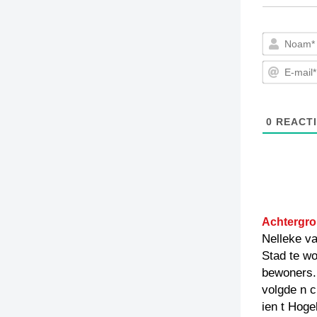
0
REACTI
Achtergro
Nelleke va
Stad te w
bewoners. 
volgde n c
ien t Hoge