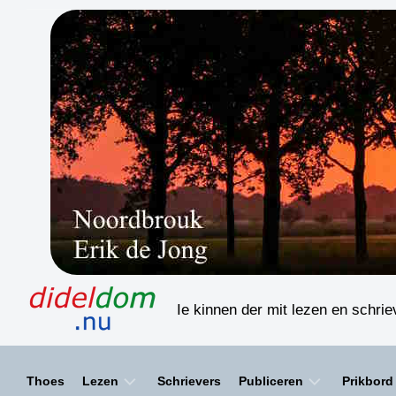
Skip
to
content
Ie kinnen der mit lezen en schri
Thoes
Lezen
Schrievers
Publiceren
Prikbord