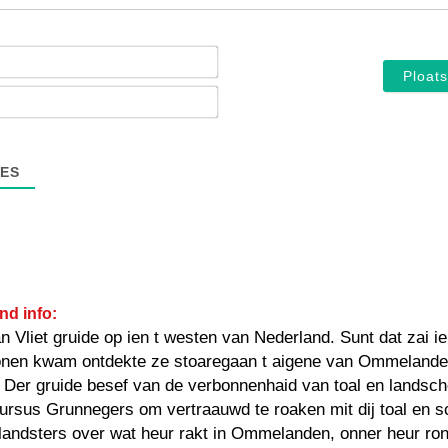
Noam*
E-
mail*
ES
nd info:
n Vliet gruide op ien t westen van Nederland. Sunt dat zai i
onen kwam ontdekte ze stoaregaan t aigene van Ommelande
Der gruide besef van de verbonnenhaid van toal en landsch
ursus Grunnegers om vertraauwd te roaken mit dij toal en sc
landsters over wat heur rakt in Ommelanden, onner heur ro