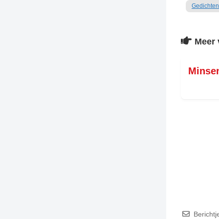
Gedichten
TIEDSCHRIFT
KREUZE
Meer 
TENEEL
VERHOALEN
Minse
Berichtj