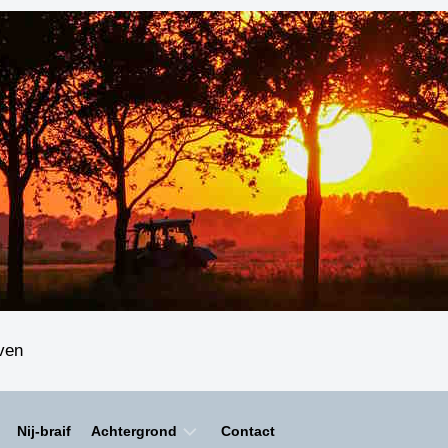
even
Nij-braif
Achtergrond
Contact