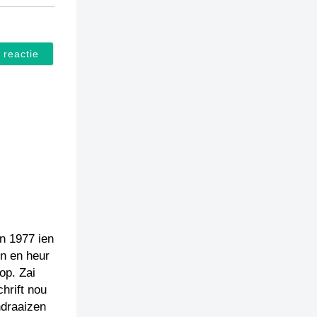
en 1977 ien
n en heur
op. Zai
hrift nou
ndraaizen