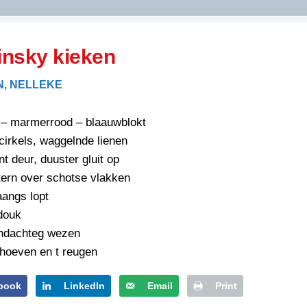
DIDELDOM.COM
nsky kieken
KREUZE
N, NELLEKE
JOEN
HORIZON
 – marmerrood – blaauwblokt
PAZZIPANTEN
cirkels, waggelnde lienen
nt deur, duuster gluit op
tern over schotse vlakken
RIED
FLYER
aangs lopt
N
INZENDENS
 douk
RIED
FLYER
andachteg wezen
PERSBERICHT
choeven en t reugen
INZENDENS
RIED
SCHRIEFWEDSTRIED
2026
JURYRAPPORT
book
LinkedIn
Email
Print
FLYER