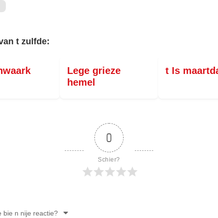
PERSBERICHT
FOTO’S
van t zulfde:
nwaark
Lege grieze
t Is maartd
hemel
0
Schier?
e bie n nije reactie?