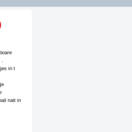
)
nboare
 .
es in t
je
r
il nait in