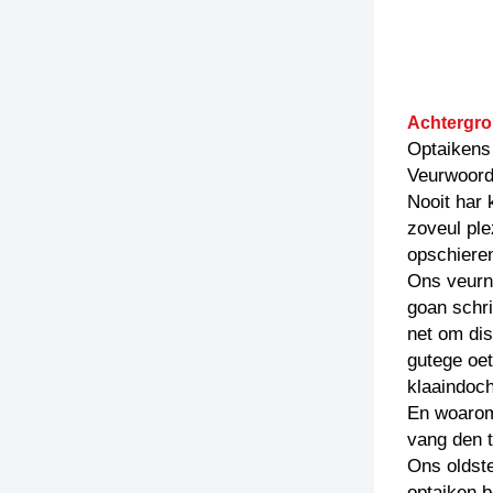
Achtergro
Optaikens
Veurwoor
Nooit har 
zoveul ple
opschieren
Ons veurn
goan schri
net om dis
gutege oe
klaaindoch
En woarom
vang den t
Ons oldste
optaiken b