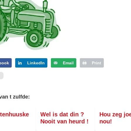
PERSBERICHT
FOTO’S
book
LinkedIn
Email
Print
van t zulfde:
rtenhuuske
Wel is dat din ?
Hou zeg jo
Nooit van heurd !
nou!