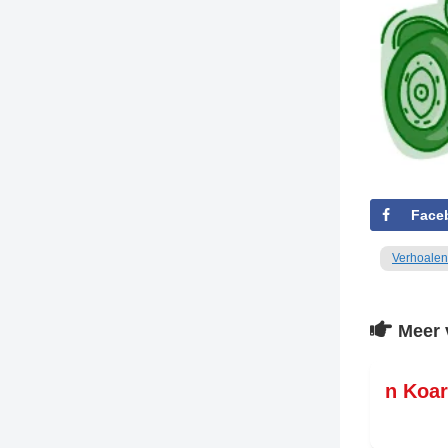
TIEDSCHRIFT
KREUZE
TENEEL
VERHOALEN
Face
Verhoalen
Meer 
n Koa