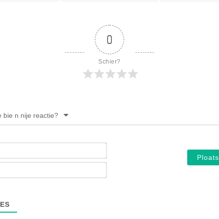
0
Schier?
e bie n nije reactie?
Noam*
E-
mail*
ES