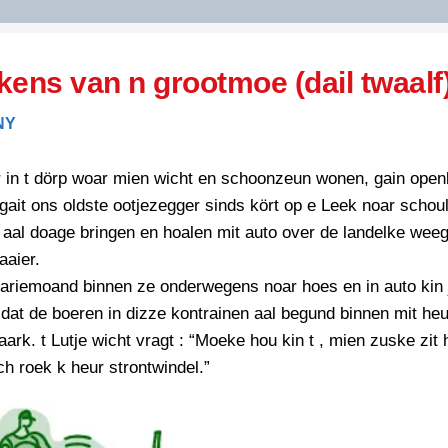
DIDELDOM.COM
kens van n grootmoe (dail twaalf
KREUZE
NY
JOEN
HORIZON
 in t dörp woar mien wicht en schoonzeun wonen, gain ope
PAZZIPANTEN
 gait ons oldste ootjezegger sinds kört op e Leek noar schoul
 aal doage bringen en hoalen mit auto over de landelke weegj
aaier.
RIED
FLYER
oariemoand binnen ze onderwegens noar hoes en in auto kin 
N
INZENDENS
at de boeren in dizze kontrainen aal begund binnen mit heu
RIED
FLYER
ark. t Lutje wicht vragt : “Moeke hou kin t , mien zuske zit ha
PERSBERICHT
ch roek k heur strontwindel.”
INZENDENS
RIED
SCHRIEFWEDSTRIED
2026
JURYRAPPORT
FLYER