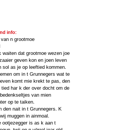
nd info:
 van n grootmoe
d
k waiten dat grootmoe wezen joe
zaaier geven kon en joen leven
 sol as je op leeftied kommen.
emen om in t Grunnegers wat te
even komt mie krekt te pas, den
 tied har k der over docht om de
tbedenkseltjes van mien
ter op te taiken.
 den nait in t Grunnegers. K
wij muggen in ainmoal.
 ootjezegger is as k aan t
egun, twij en n vörrel joar old.