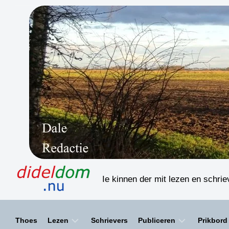
Skip
to
content
Ie kinnen der mit lezen en schri
Thoes
Lezen
Schrievers
Publiceren
Prikbord