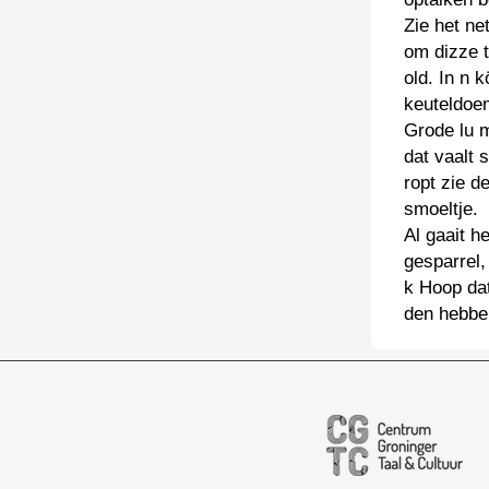
Zie het ne
om dizze t
old. In n 
keuteldoem
Grode lu 
dat vaalt 
ropt zie d
smoeltje.
Al gaait h
gesparrel,
k Hoop dat
den hebbe