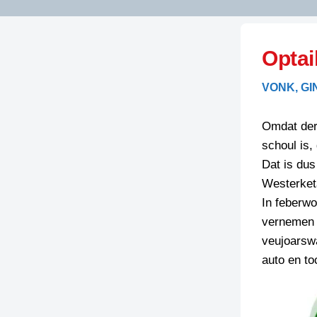
LITERATUUR
OPSTUREN
GEDICHTEN
Optai
OVEREG
SPELLENSCONTROLE
HAIKU’S
BIENOAMEN
VONK, GI
SCHRIEFREGELS
LAIDJES
LAIDTEKSTEN
LEGENDEN
Omdat der
LIMERICKS
schoul is,
RECEPTEN
LUUSTERN
Dat is dus
SPREUKEN
Westerket
SCHRIEFWEDST
2024
In feberw
VEURDRACHTE
vernemen d
SCHRIEFWEDST
veujoarswa
2025
auto en to
SCHRIEFWEDST
2026
STRIPS