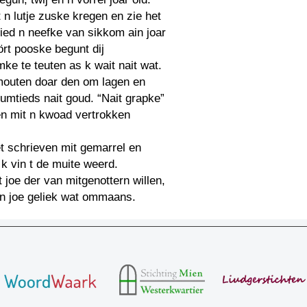
t n lutje zuske kregen en zie het
ied n neefke van sikkom ain joar
kört pooske begunt dij
ke te teuten as k wait nait wat.
mouten doar den om lagen en
sumtieds nait goud. “Nait grapke”
en mit n kwoad vertrokken
et schrieven mit gemarrel en
 k vin t de muite weerd.
 joe der van mitgenottern willen,
n joe geliek wat ommaans.