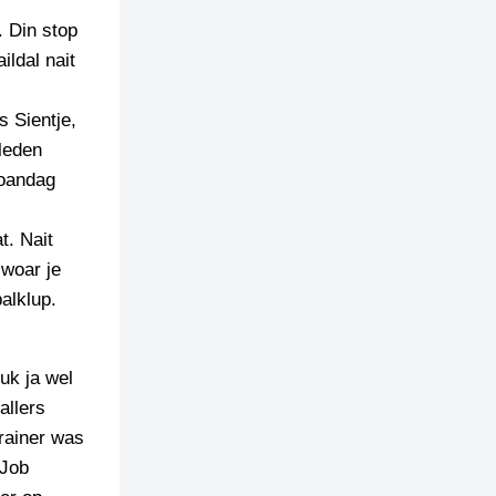
. Din stop
ildal nait
s Sientje,
 leden
moandag
t. Nait
 woar je
alklup.
uk ja wel
allers
rainer was
 Job