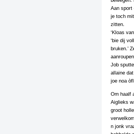
bewegen. D
Aan sport 
TIEDSCHRIFT
je toch mi
KREUZE
zitten.
TENEEL
‘Kloas van
‘bie dij v
VERHOALEN
bruken.’ 
aanroupen
Job sputte
allaine da
joe noa òf
Om haalf 
Aiglieks w
groot holl
verwelkom
n jonk vra