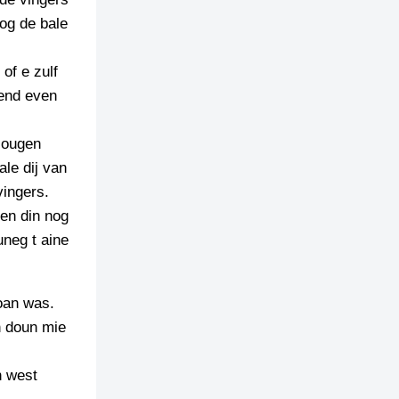
og de bale
of e zulf
nend even
plougen
ale dij van
vingers.
 en din nog
uneg t aine
goan was.
n doun mie
n west