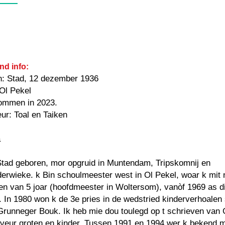
nd info:
n: Stad, 12 dezember 1936
Ol Pekel
kommen in 2023.
ur: Toal en Taiken
a
 Stad geboren, mor opgruid in Muntendam, Tripskomnij en
rwieke. k Bin schoulmeester west in Ol Pekel, woar k mit 
n van 5 joar (hoofdmeester in Woltersom), vanòf 1969 as d
. In 1980 won k de 3e pries in de wedstried kinderverhoalen
 Grunneger Bouk. Ik heb mie dou toulegd op t schrieven van
veur groten en kinder. Tussen 1991 en 1994 wer k bekend m