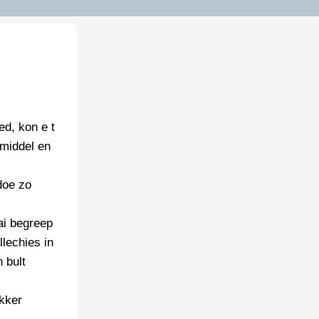
ed, kon e t
middel en
doe zo
ai begreep
lechies in
n bult
kker