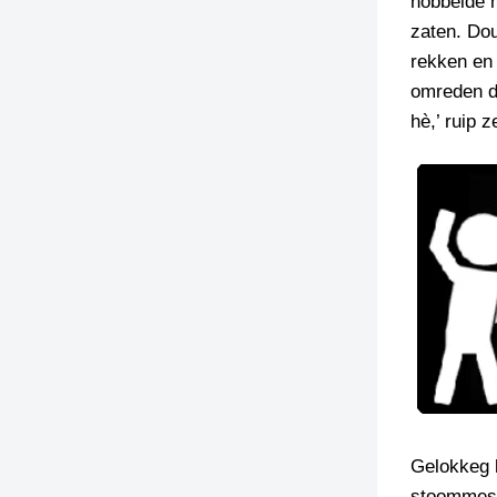
hobbelde m
zaten. Do
rekken en 
omreden de
hè,’ ruip 
Gelokkeg 
stoommesi