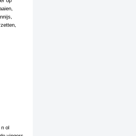
der op
aaien,
nnijs,
zetten,
n ol
de vingers