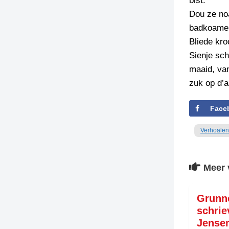
bist.’
Dou ze no
badkoamer 
Bliede kro
Sienje sc
maaid, van
zuk op d’a
Face
Verhoalen
Meer 
Grunn
schrie
Jense