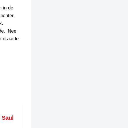
 in de
lichter.
k.
de. ‘Nee
ai draaide
: Saul