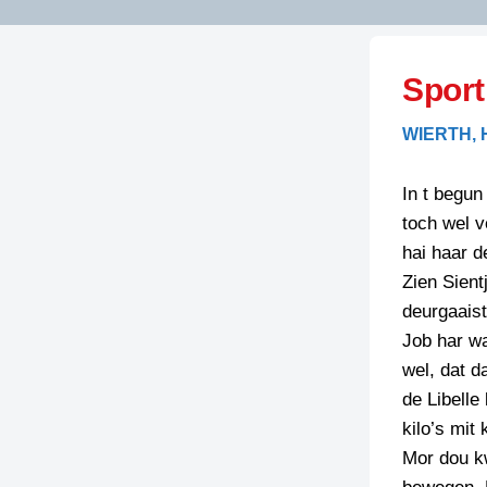
LITERATUUR
OPSTUREN
GEDICHTEN
Sport
OVEREG
SPELLENSCONTROLE
HAIKU’S
BIENOAMEN
WIERTH, 
SCHRIEFREGELS
LAIDJES
LAIDTEKSTEN
LEGENDEN
In t begun
LIMERICKS
toch wel 
RECEPTEN
LUUSTERN
hai haar d
SPREUKEN
Zien Sient
SCHRIEFWEDST
2024
deurgaaist
VEURDRACHTE
Job har wa
SCHRIEFWEDST
wel, dat d
2025
de Libelle
SCHRIEFWEDST
kilo’s mit
2026
Mor dou k
STRIPS