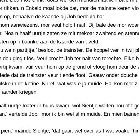
r tikken. n Enkeld moal lokde dat, mor de mainste keren vlo
n op, behaalve de kaande dij Job bedould har.
hom aanwiezens, mor veul holp t nait. Dij bale dee mor woar 
r. Noa n haalf uurtje zaten ze mit mekoar zwaitend en sten
sten op n baanke aan de kaande van t veld.
u we n partijtje,’ besloot de trainster. De koppel wer in twij 
n dou ging t lös. Veul brocht Job ter nait van terechte. Elke b
rtij kwam, vuil veur hom op de grond of vloog hom deur de 
iede dat de trainster veur t ende floot. Gaauw onder douche
ilske in de ketine. Kirrel, wat was e ja muide. Hai kon mor z
t aander kriegen.
alf uurtje loater in huus kwam, wol Sientje waiten hou of t 
an,’ vertelde Job, ‘mor ik bin wel slim muide. En mien baine
rpien,’ mainde Sientje, ‘dat gaait wel over as t wat voaker hi