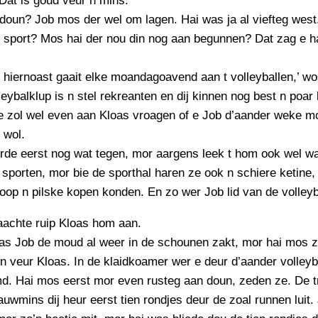
at is goud veur n mins.’
PERSBERICHT
doun? Job mos der wel om lagen. Hai was ja al viefteg west
FOTO’S
t sport? Mos hai der nou din nog aan begunnen? Dat zag e ha
 hiernoast gaait elke moandagoavend aan t volleyballen,’ wo
olleybalklup is n stel rekreanten en dij kinnen nog best n poar
Ze zol wel even aan Kloas vroagen of e Job d’aander weke 
 wol.
rde eerst nog wat tegen, mor aargens leek t hom ook wel wa
t sporten, mor bie de sporthal haren ze ook n schiere ketine,
loop n pilske kopen konden. En zo wer Job lid van de volleyb
aachte ruip Kloas hom aan.
as Job de moud al weer in de schounen zakt, mor hai mos z
en veur Kloas. In de klaidkoamer wer e deur d’aander volleyb
d. Hai mos eerst mor even rusteg aan doun, zeden ze. De t
auwmins dij heur eerst tien rondjes deur de zoal runnen luit.