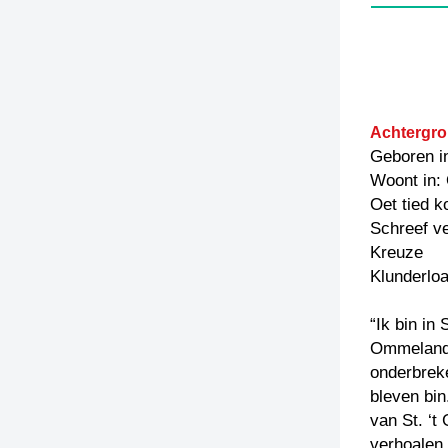
Achtergro
Geboren i
Woont in: 
Oet tied 
Schreef ve
Kreuze
Klunderlo
“Ik bin in
Ommelande
onderbreke
bleven bin
van St. ‘t
verhoalen 