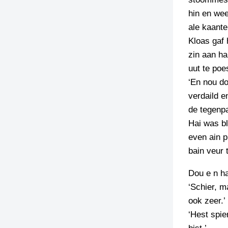
hin en wee
ale kaante
Kloas gaf 
zin aan ha
uut te poe
‘En nou do
verdaild e
de tegenpa
Hai was bl
even ain p
bain veur 
Dou e n ha
‘Schier, m
ook zeer.’
‘Hest spie