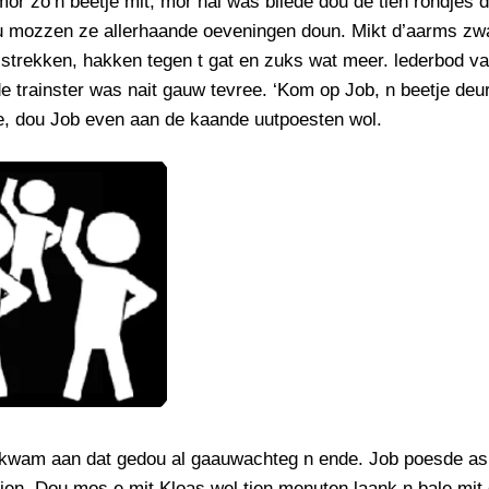
or zo’n beetje mit, mor hai was bliede dou de tien rondjes 
u mozzen ze allerhaande oeveningen doun. Mikt d’aarms zw
strekken, hakken tegen t gat en zuks wat meer. lederbod va
 trainster was nait gauw tevree. ‘Kom op Job, n beetje deur
ze, dou Job even aan de kaande uutpoesten wol.
kwam aan dat gedou al gaauwachteg n ende. Job poesde as 
en. Dou mos e mit Kloas wel tien menuten laank n bale mit 