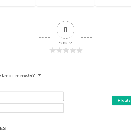
0
Schier?
e bie n nije reactie?
Noam*
E-
mail*
ES