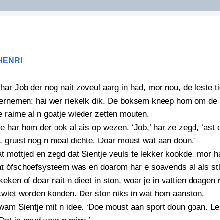
DIDELDOM.COM
KREUZE
HENRI
JOEN
HORIZON
 har Job der nog nait zoveul aarg in had, mor nou, de leste ti
PAZZIPANTEN
vernemen: hai wer riekelk dik. De boksem kneep hom om de 
e raime al n goatje wieder zetten mouten.
je har hom der ook al ais op wezen. ‘Job,’ har ze zegd, ‘ast 
RIED
FLYER
, gruist nog n moal dichte. Doar moust wat aan doun.’
N
INZENDENS
t mottjed en zegd dat Sientje veuls te lekker kookde, mor h
RIED
FLYER
at òfschoefsysteem was en doarom har e soavends al ais stil
PERSBERICHT
 keken of doar nait n dieet in ston, woar je in vattien doagen 
INZENDENS
RIED
SCHRIEFWEDSTRIED
 kwiet worden konden. Der ston niks in wat hom aanston.
2026
JURYRAPPORT
wam Sientje mit n idee. ‘Doe moust aan sport doun goan. Le
FLYER