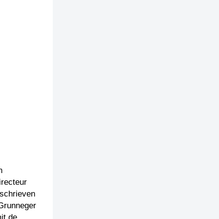
n
irecteur
 schrieven
 Grunneger
it de