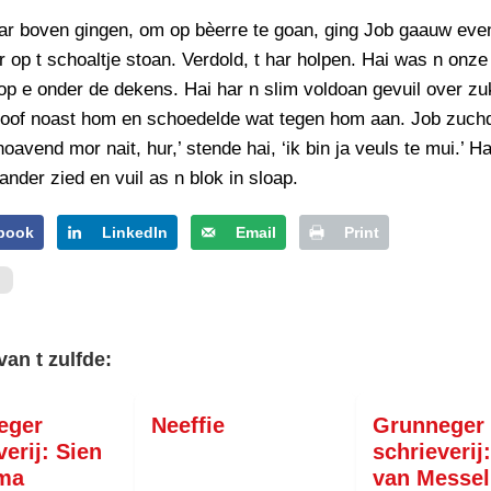
ar boven gingen, om op bèerre te goan, ging Job gaauw even
op t schoaltje stoan. Verdold, t har holpen. Hai was n onze 
op e onder de dekens. Hai har n slim voldoan gevuil over zu
hoof noast hom en schoedelde wat tegen hom aan. Job zuch
oavend mor nait, hur,’ stende hai, ‘ik bin ja veuls te mui.’ H
ander zied en vuil as n blok in sloap.
book
LinkedIn
Email
Print
van t zulfde:
eger
Neeffie
Grunneger
verij: Sien
schrieverij
ma
van Messel