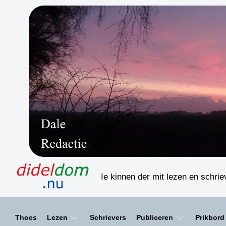
Skip
to
content
Ie kinnen der mit lezen en schri
Thoes
Lezen
Schrievers
Publiceren
Prikbord