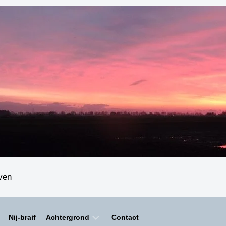
even
Nij-braif
Achtergrond
Contact