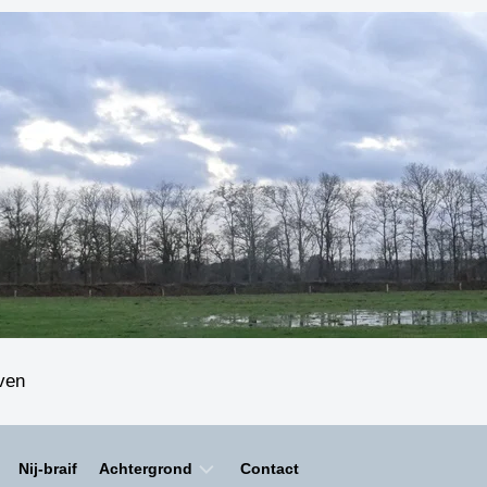
even
Nij-braif
Achtergrond
Contact