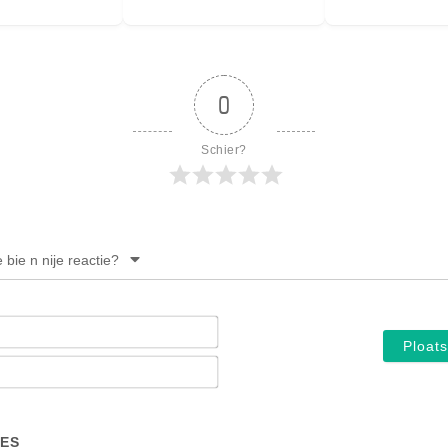
PERSBERICHT
FOTO’S
0
Schier?
e bie n nije reactie?
Noam*
E-
mail*
ES