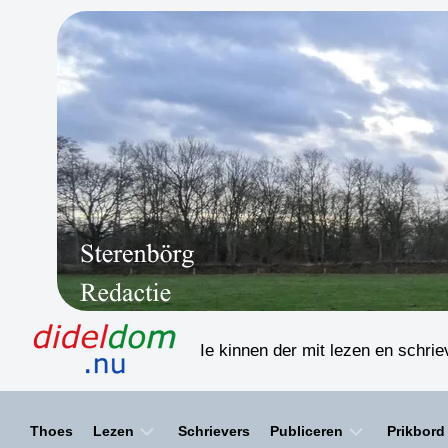
Skip
to
content
Ie kinnen der mit lezen en schri
Thoes
Lezen
Schrievers
Publiceren
Prikbord