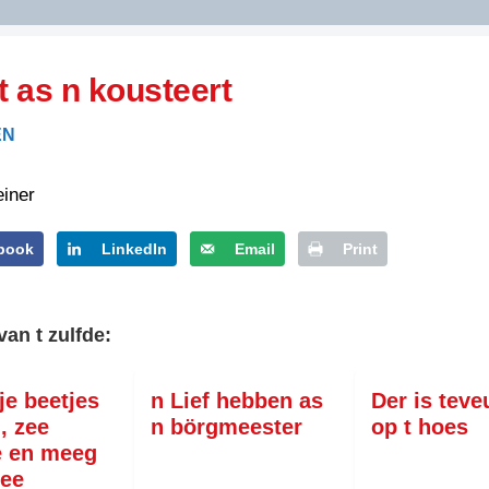
DIDELDOM.COM
it as n kousteert
KREUZE
EN
JOEN
HORIZON
einer
PAZZIPANTEN
book
LinkedIn
Email
Print
RIED
FLYER
N
van t zulfde:
INZENDENS
RIED
FLYER
PERSBERICHT
tje beetjes
n Lief hebben as
Der is teve
INZENDENS
RIED
SCHRIEFWEDSTRIED
, zee
n börgmeester
op t hoes
2026
JURYRAPPORT
 en meeg
FLYER
zee