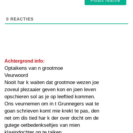
0
REACTIES
Achtergrond info:
Optaikens van n grootmoe
Veurwoord
Nooit har k waiten dat grootmoe wezen joe
zoveul plezaaier geven kon en joen leven
opschieren sol as je op leeftied kommen.
Ons veurnemen om in t Grunnegers wat te
goan schrieven komt mie krekt te pas, den
net om dis tied har k der over docht om de
gutege oetbedenkseltjes van mien
klaaindochter op te taiken.