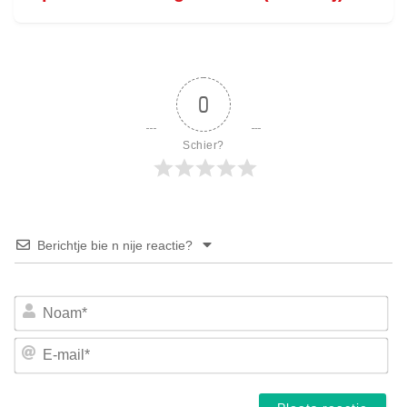
0
Schier?
Berichtje bie n nije reactie?
No
E-
mai