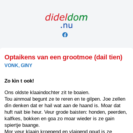
Skip
to
content
Optaikens van een grootmoe (dail tien)
VONK, GINY
Zo kìn t ook!
Ons oldste klaaindochter zit te boaien.
Tou ainmoal begunt ze te reren en te gilpen. Joe zellen
dìn denken dat er hail wat aan de haand is. Moar dat
huft nait bie heur. Veur grode baisten: honden, peerden,
kalfkes, bokken en goa zo moar wieder is ze gain
spiertje baange.
Mor veur klaain kroepend en vlaigend goud is ze