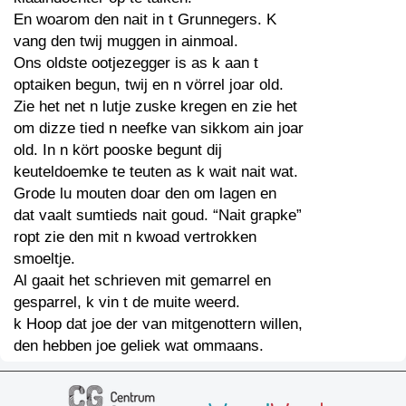
En woarom den nait in t Grunnegers. K
vang den twij muggen in ainmoal.
Ons oldste ootjezegger is as k aan t
optaiken begun, twij en n vörrel joar old.
Zie het net n lutje zuske kregen en zie het
om dizze tied n neefke van sikkom ain joar
old. In n kört pooske begunt dij
keuteldoemke te teuten as k wait nait wat.
Grode lu mouten doar den om lagen en
dat vaalt sumtieds nait goud. “Nait grapke”
ropt zie den mit n kwoad vertrokken
smoeltje.
Al gaait het schrieven mit gemarrel en
gesparrel, k vin t de muite weerd.
k Hoop dat joe der van mitgenottern willen,
den hebben joe geliek wat ommaans.