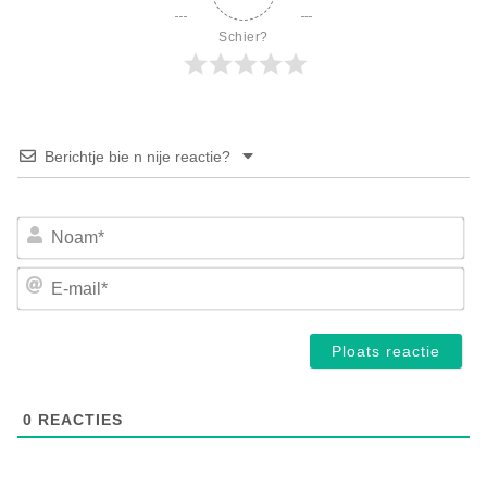
Schier?
Berichtje bie n nije reactie?
No
E-
mai
0
REACTIES