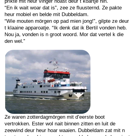
prikte mit heur vinger hoast deur t koartje hin.
“En ik wait woar dat is”, zee ze fluusternd. Ze pakte
heur mobiel en belde mit Dubbeldam.
“Wie mouten mörgen op pad mien jong!”, gilpte ze deur
t klaaine apparoatje. “Ik denk dat ik Bertil vonden heb.
Nou ja, vonden is n groot woord. Mor dat vertel k die
den wel.”
Ze waren zotterdagmörgen mit d’eerste boot
vertrokken. Ester wol nait binnen zitten en luit de
zeewind deur heur hoar waaien. Dubbeldam zat mit n