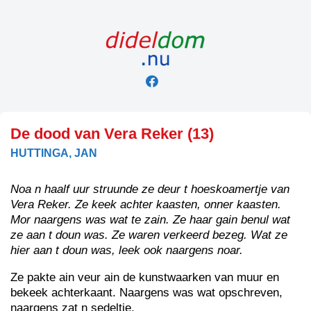
Skip
to
content
De dood van Vera Reker (13)
HUTTINGA, JAN
Noa n haalf uur struunde ze deur t hoeskoamertje van
Vera Reker. Ze keek achter kaasten, onner kaasten.
Mor naargens was wat te zain. Ze haar gain benul wat
ze aan t doun was. Ze waren verkeerd bezeg. Wat ze
hier aan t doun was, leek ook naargens noar.
Ze pakte ain veur ain de kunstwaarken van muur en
bekeek achterkaant. Naargens was wat opschreven,
naargens zat n sedeltje.