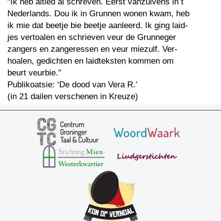
“Ik heb altied al schreven. Eerst vanzulvens in t
Nederlands. Dou ik in Grunnen wonen kwam, heb
ik mie dat beetje bie beetje aanleerd. Ik ging laid-
jes vertoalen en schrieven veur de Grunneger
zangers en zangeressen en veur miezulf. Ver-
hoalen, gedichten en laidteksten kommen om
beurt veurbie.”
Publikoatsie: ‘De dood van Vera R.’
(in 21 dailen verschenen in Kreuze)