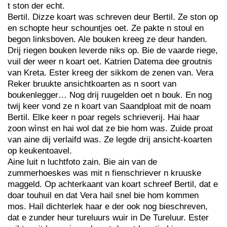
t ston der echt.
Bertil. Dizze koart was schreven deur Bertil. Ze ston op
en schopte heur schountjes oet. Ze pakte n stoul en
begon linksboven. Ale bouken kreeg ze deur handen.
Drij riegen bouken leverde niks op. Bie de vaarde riege,
vuil der weer n koart oet. Katrien Datema dee groutnis
van Kreta. Ester kreeg der sikkom de zenen van. Vera
Reker bruukte ansichtkoarten as n soort van
boukenlegger… Nog drij ruugelden oet n bouk. En nog
twij keer vond ze n koart van Saandploat mit de noam
Bertil. Elke keer n poar regels schrieverij. Hai haar
zoon wìnst en hai wol dat ze bie hom was. Zuide proat
van aine dij verlaifd was. Ze legde drij ansicht-koarten
op keukentoavel.
Aine luit n luchtfoto zain. Bie ain van de
zummerhoeskes was mit n fienschriever n kruuske
maggeld. Op achterkaant van koart schreef Bertil, dat e
doar touhuil en dat Vera hail snel bie hom kommen
mos. Hail dichterlek haar e der ook nog bieschreven,
dat e zunder heur tureluurs wuir in De Tureluur. Ester