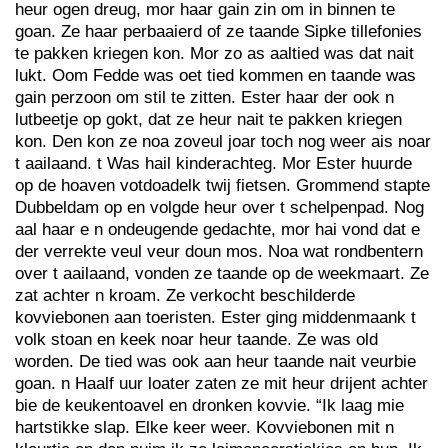
heur ogen dreug, mor haar gain zin om in binnen te
goan. Ze haar perbaaierd of ze taande Sipke tillefonies
te pakken kriegen kon. Mor zo as aaltied was dat nait
lukt. Oom Fedde was oet tied kommen en taande was
gain perzoon om stil te zitten. Ester haar der ook n
lutbeetje op gokt, dat ze heur nait te pakken kriegen
kon. Den kon ze noa zoveul joar toch nog weer ais noar
t aailaand. t Was hail kinderachteg. Mor Ester huurde
op de hoaven votdoadelk twij fietsen. Grommend stapte
Dubbeldam op en volgde heur over t schelpenpad. Nog
aal haar e n ondeugende gedachte, mor hai vond dat e
der verrekte veul veur doun mos. Noa wat rondbentern
over t aailaand, vonden ze taande op de weekmaart. Ze
zat achter n kroam. Ze verkocht beschilderde
kovviebonen aan toeristen. Ester ging middenmaank t
volk stoan en keek noar heur taande. Ze was old
worden. De tied was ook aan heur taande nait veurbie
goan. n Haalf uur loater zaten ze mit heur drijent achter
bie de keukentoavel en dronken kovvie. “Ik laag mie
hartstikke slap. Elke keer weer. Kovviebonen mit n