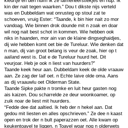
kleurtje en den nuim ik ze laimeneerstiekjes en hup. Ik
kin der nait tegen waarken.” Dou t dikste nijs verteld
was en Dubbeldam wat onrusteg op stoul zat te
schoeven, vruig Ester: “Taande, k bin hier nait zo mor
vandoag. Wie binnen drok dounde mit n zoak en doar
wil nog nait best schot in kommen. Wie hebben ook
niks in haanden, mor ain van de klaine dingseghaidjes,
dij wie hebben komt oet bie de Tureluur. Wie denken dat
n man, dij van groot belang is veur de zoak, hier op t
aailand west is. Dat e de Tureluur huurd het. Dit
veurjoar. Heb je ook n liest van huurders?”
Taande keek heur aan. Dubbeldam keek de olde vraauw
aan. Ze zag der laif oet. n Echte laive olde oma. Aans
as dij vraauwlu oet Olderman State.
Taande Sipke pakte n tromke en luit heur gasten nog
ais kaizen. Dou scharrelde ze deur woonkoamer, op
zuik noar de liest mit huurders.
“Fedde dee dat aaltied. Ik heb der n hekel aan. Dat
gedou mit liesten en alles opschrieven.” Ze dee n kaast
open en trok der n bult paperazzen oet. Alle kwam op
keukentoavel te liggen. n Toavel woar nog n olderwets