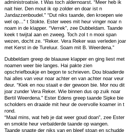
administroatsie. t Was toch aldernoarst. “Meer heb ik
nait hier. Den mout ik op zolder en doar ist n
Jandazzenboudel.” “Dut niks taande, den kroepen wie
wel op…” t Stokte. Ester wees mit heur vinger noar n
noam in de klapper. “Verrek”, zee Dubbeldam. Taande
keek t twijtal aan en zweeg. Toch zol t n mooi span
wezen, docht ze. “Reker. Vera Reker was verleden joar
met Kerst in de Tureluur. Soam mit B. Weerdena.”
Dubbeldam greep de blaauwe klapper en ging liest met
noamen weer bie langes. Hai pakte zien
opschriefboukje en begon te schrieven. Dou bloaderde
hai alles van veur noar achter en van achter noar veur
deur. “Kiek en nou staait e der gewoon bie. Mor nou dit
joar zunder Vera Reker. Wie binnen dus op zuik noar
Bertil Weerdena.” Ester Edens greep taande Sipke bie
scholders en draaide mit heur de overvolle koamer in t
rond.
“Maal mins, wat heb je dat weer goud doan”, zee Ester
en smokte heur verbalderde taande op wangen.
Taande snapte der niks van en bleef stoan en schudde