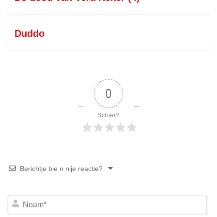
Duddo
0
Schier?
Berichtje bie n nije reactie?
No