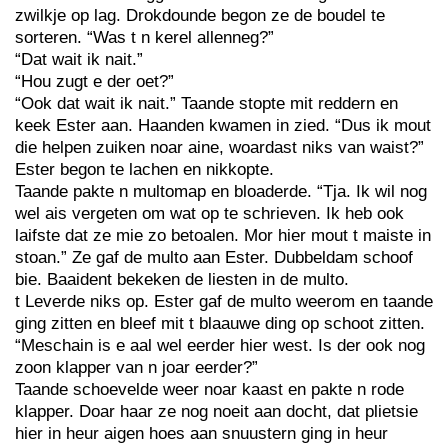
zwilkje op lag. Drokdounde begon ze de boudel te
sorteren. “Was t n kerel allenneg?”
“Dat wait ik nait.”
“Hou zugt e der oet?”
“Ook dat wait ik nait.” Taande stopte mit reddern en
keek Ester aan. Haanden kwamen in zied. “Dus ik mout
die helpen zuiken noar aine, woardast niks van waist?”
Ester begon te lachen en nikkopte.
Taande pakte n multomap en bloaderde. “Tja. Ik wil nog
wel ais vergeten om wat op te schrieven. Ik heb ook
laifste dat ze mie zo betoalen. Mor hier mout t maiste in
stoan.” Ze gaf de multo aan Ester. Dubbeldam schoof
bie. Baaident bekeken de liesten in de multo.
t Leverde niks op. Ester gaf de multo weerom en taande
ging zitten en bleef mit t blaauwe ding op schoot zitten.
“Meschain is e aal wel eerder hier west. Is der ook nog
zoon klapper van n joar eerder?”
Taande schoevelde weer noar kaast en pakte n rode
klapper. Doar haar ze nog noeit aan docht, dat plietsie
hier in heur aigen hoes aan snuustern ging in heur