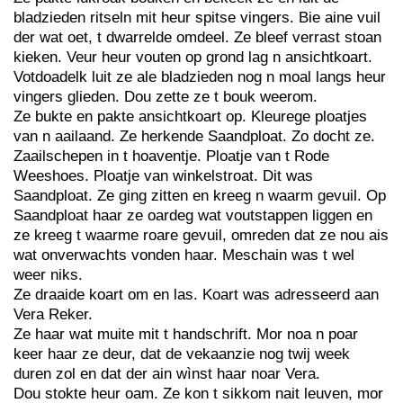
bladzieden ritseln mit heur spitse vingers. Bie aine vuil
der wat oet, t dwarrelde omdeel. Ze bleef verrast stoan
kieken. Veur heur vouten op grond lag n ansichtkoart.
Votdoadelk luit ze ale bladzieden nog n moal langs heur
vingers glieden. Dou zette ze t bouk weerom.
Ze bukte en pakte ansichtkoart op. Kleurege ploatjes
van n aailaand. Ze herkende Saandploat. Zo docht ze.
Zaailschepen in t hoaventje. Ploatje van t Rode
Weeshoes. Ploatje van winkelstroat. Dit was
Saandploat. Ze ging zitten en kreeg n waarm gevuil. Op
Saandploat haar ze oardeg wat voutstappen liggen en
ze kreeg t waarme roare gevuil, omreden dat ze nou ais
wat onverwachts vonden haar. Meschain was t wel
weer niks.
Ze draaide koart om en las. Koart was adresseerd aan
Vera Reker.
Ze haar wat muite mit t handschrift. Mor noa n poar
keer haar ze deur, dat de vekaanzie nog twij week
duren zol en dat der ain wìnst haar noar Vera.
Dou stokte heur oam. Ze kon t sikkom nait leuven, mor