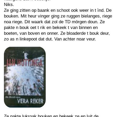
Niks.
Ze ging zitten op baank en schoot ook weer in t ìnd. De
bouken. Mit heur vinger ging ze ruggen bielanges, riege
noa riege. Dit waark dat zol de TD mörgen doun. Ze
pakte n bouk oet t rik en bekeek t van binnen en
boeten, van boven en onner. Ze bloaderde t bouk deur,
zo as n linkepoot dat dut. Van achter noar veur.
Ze pakte lukroak bouken en bekeek ze en luit de