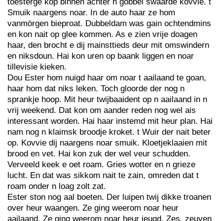
toesterge kop binnen achter n gobbel swaarde kovvie. t
Smuik naargens noar. In de auto haar ze hom
vanmörgen bieproat. Dubbeldam was gain ochtendmins
en kon nait op glee kommen. As e zien vrije doagen
haar, den brocht e dij mainsttieds deur mit omswindern
en niksdoun. Hai kon uren op baank liggen en noar
tillevisie kieken.
Dou Ester hom nuigd haar om noar t aailaand te goan,
haar hom dat niks leken. Toch gloorde der nog n
sprankje hoop. Mit heur twijbaaident op n aailaand in n
vrij weekend. Dat kon om aander reden nog wel ais
interessant worden. Hai haar instemd mit heur plan. Hai
nam nog n klaimsk broodje kroket. t Wuir der nait beter
op. Kovvie dij naargens noar smuik. Kloetjeklaaien mit
brood en vet. Hai kon zuk der wel veur schudden.
Verveeld keek e oet roam. Gries wotter en n grieze
lucht. En dat was sikkom nait te zain, omreden dat t
roam onder n loag zolt zat.
Ester ston nog aal boeten. Der luipen twij dikke troanen
over heur waangen. Ze ging weerom noar heur
aailaand. Ze ging weerom noar heur jeugd. Zes, zeuven