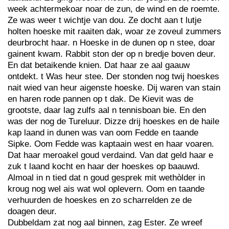
week achtermekoar noar de zun, de wind en de roemte.
Ze was weer t wichtje van dou. Ze docht aan t lutje
holten hoeske mit raaiten dak, woar ze zoveul zummers
deurbrocht haar. n Hoeske in de dunen op n stee, doar
gainent kwam. Rabbit ston der op n bredje boven deur.
En dat betaikende knien. Dat haar ze aal gaauw
ontdekt. t Was heur stee. Der stonden nog twij hoeskes
nait wied van heur aigenste hoeske. Dij waren van stain
en haren rode pannen op t dak. De Kievit was de
grootste, daar lag zulfs aal n tennisboan bie. En den
was der nog de Tureluur. Dizze drij hoeskes en de haile
kap laand in dunen was van oom Fedde en taande
Sipke. Oom Fedde was kaptaain west en haar voaren.
Dat haar meroakel goud verdaind. Van dat geld haar e
zuk t laand kocht en haar der hoeskes op baauwd.
Almoal in n tied dat n goud gesprek mit wethòlder in
kroug nog wel ais wat wol oplevern. Oom en taande
verhuurden de hoeskes en zo scharrelden ze de
doagen deur.
Dubbeldam zat nog aal binnen, zag Ester. Ze wreef