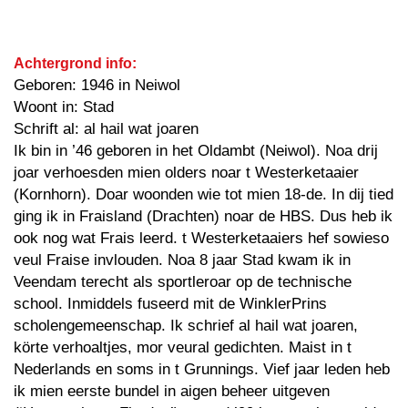
Achtergrond info:
Geboren: 1946 in Neiwol
Woont in: Stad
Schrift al: al hail wat joaren
Ik bin in ’46 geboren in het Oldambt (Neiwol). Noa drij
joar verhoesden mien olders noar t Westerketaaier
(Kornhorn). Doar woonden wie tot mien 18-de. In dij tied
ging ik in Fraisland (Drachten) noar de HBS. Dus heb ik
ook nog wat Frais leerd. t Westerketaaiers hef sowieso
veul Fraise invlouden. Noa 8 jaar Stad kwam ik in
Veendam terecht als sportleroar op de technische
school. Inmiddels fuseerd mit de WinklerPrins
scholengemeenschap. Ik schrief al hail wat joaren,
körte verhoaltjes, mor veural gedichten. Maist in t
Nederlands en soms in t Grunnings. Vief jaar leden heb
ik mien eerste bundel in aigen beheer uitgeven