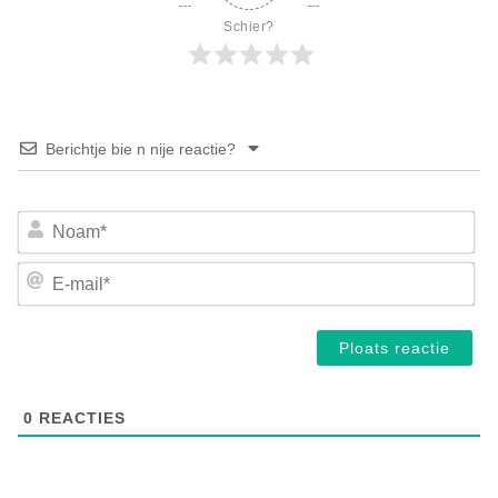
Schier?
Berichtje bie n nije reactie?
No
E-
mai
0
REACTIES