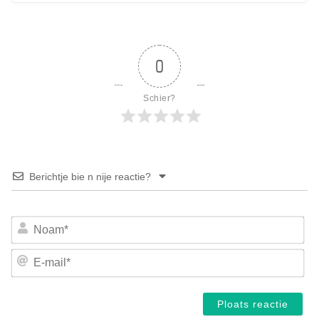
0
Schier?
Berichtje bie n nije reactie?
No
E-
mai