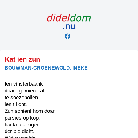
Skip
to
content
Kat ien zun
BOUWMAN-GROENEWOLD, INEKE
Ien vinsterbaank
doar ligt mien kat
te soezebollen
ien t licht.
Zun schient hom doar
persies op kop,
hai kniept ogen
der bie dicht.