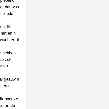
 piepend
ng, dat was
n bliede
ou. Ik
hirt en n
swachter of
Ie hebben
ide zok
an. t
aal gaauw n
e en t
 Ik poot ze
er in de