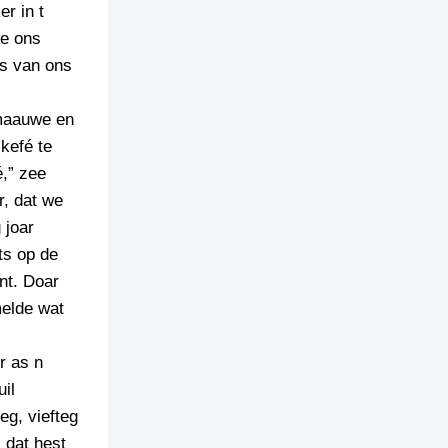
r in t
we ons
es van ons
 maauwe en
 kefé te
é,” zee
r, dat we
 joar
ts op de
nt. Doar
melde wat
r as n
uil
eg, viefteg
 dat hest