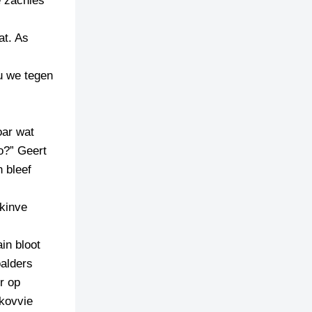
e zachies
at. As
ou we tegen
oar wat
zo?” Geert
 bleef
 kinve
in bloot
oalders
r op
 kovvie