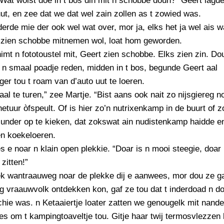
at wolst doe in t bos din mit n schobbe doun?” Geert lagd
PERSBERICHT
ut, en zee dat we dat wel zain zollen as t zowied was.
FOTO’S
erde mie der ook wel wat over, mor ja, elks het ja wel ais w
 zien schobbe mitnemen wol, loat hom geworden.
imt n fototoustel mit, Geert zien schobbe. Elks zien zin. D
p n smaal poadje reden, midden in t bos, begunde Geert aal
er tou t roam van d’auto uut te loeren.
aal te turen,” zee Martje. “Bist aans ook nait zo nijsgiereg n
netuur òfspeult. Of is hier zo’n nutrixenkamp in de buurt of 
under op te kieken, dat zokswat ain nudistenkamp haidde en
en koekeloeren.
 e noar n klain open plekkie. “Doar is n mooi steegie, doar
zitten!”
k wantraauweg noar de plekke dij e aanwees, mor dou ze ga
 vraauwvolk ontdekken kon, gaf ze tou dat t inderdoad n d
hie was. n Ketaaiertje loater zatten we genougelk mit nande
jes om t kampingtoaveltje tou. Gitje haar twij termosvlezzen