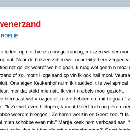
DIDELDOM.COM
wenerzand
KREUZE
 ROELIE
JOEN
HORIZON
tje leden, op n schiere zunnege zundag, mozzen we der mor
PAZZIPANTEN
 op uut. Noar de bozzen zollen we, noar Gitje heur zeggen vo
ied net geliek woarof we hin goan, k mag wel geern n moal 
and of zo, mor t Hogel­aand op vin ik ook hail mooi. Veuraal
RIED
FLYER
luit. Ons aigen Keukenhof nuim ik t aaltied. t Is wel apmoal 
N
INZENDENS
leur, mor dat stekt mie nait. Ik vin t n aibels mooi gezicht.
RIED
FLYER
n hiernoast wel vroagen of ze zin hebben om mit te goan,” z
PERSBERICHT
e. “k Zel wel even hinlopen, k mout Geert toch nog even zie
INZENDENS
RIED
SCHRIEFWEDSTRIED
obbe weerom brengen.” Ze haren wel zin en Geert zee: “t Is
2026
JURYRAPPORT
l mien schobbe even mit.” Martje keek hom verboasd aan. 
FLYER