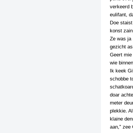
verkeerd b
eulifant, 
Doe stais
konst zain
Ze was ja 
gezicht as
Geert mie 
wie binnen
Ik keek Gi
schobbe to
schatkoard
doar acht
meter deur
plekkie. A
klaine den
aan,” zee 