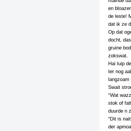
mainde dat
en bloazen
de leste! 
dat ik ze 
Op dat oge
docht, das
gruine bod
zokswat.
Hai luip d
ter nog aa
langzoam o
Swait stro
“Wat wazze
stok of fa
duurde n z
“Dit is na
der apmoa