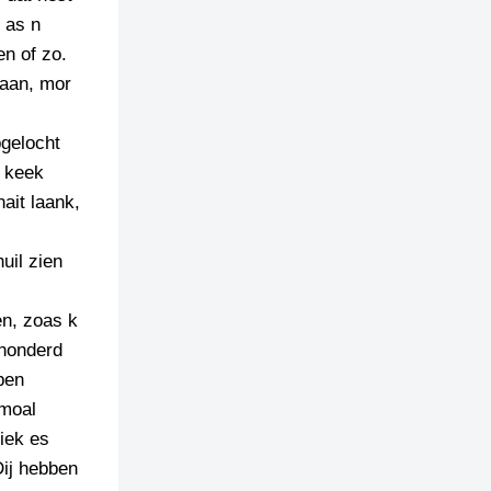
 as n
en of zo.
 aan, mor
pgelocht
t keek
ait laank,
uil zien
en, zoas k
 honderd
pen
pmoal
iek es
Dij hebben