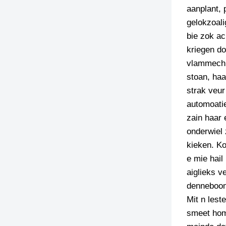
aanplant, 
gelokzoali
bie zok ac
kriegen do
vlammechi
stoan, ha
strak veur
automoatie
zain haar 
onderwiel 
kieken. Ko
e mie hail
aiglieks v
denneboom 
Mit n lest
smeet hom 