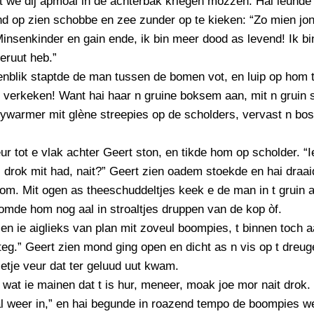
 we dij apmoal in de achterbak kriegen mozzen. Hai leunde
d op zien schobbe en zee zunder op te kieken: “Zo mien jo
Minsenkinder en gain ende, ik bin meer dood as levend! Ik bi
deruut heb.”
nblik staptde de man tussen de bomen vot, en luip op hom t
 verkeken! Want hai haar n gruine boksem aan, mit n gruin s
ywarmer mit glène streepies op de scholders, vervast n bo
eur tot e vlak achter Geert ston, en tikde hom op scholder. “
l drok mit had, nait?” Geert zien oadem stoekde en hai draa
m. Mit ogen as theeschuddeltjes keek e de man in t gruin a
omde hom nog aal in stroaltjes druppen van de kop òf.
n ie aiglieks van plan mit zoveul boompies, t binnen toch 
tteg.” Geert zien mond ging open en dicht as n vis op t dreug
etje veur dat ter geluud uut kwam.
it wat ie mainen dat t is hur, meneer, moak joe mor nait drok.
l weer in,” en hai begunde in roazend tempo de boompies we