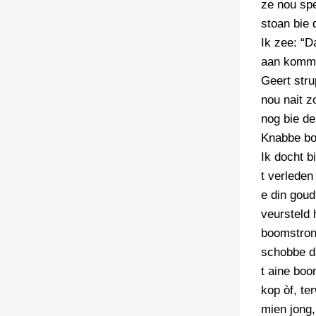
ze nou spe
stoan bie 
Ik zee: “D
aan komm
Geert str
nou nait zo
nog bie de
Knabbe bos
Ik docht b
t verleden
e din goud
veursteld 
boomstronk
schobbe da
t aine boo
kop òf, te
mien jong,