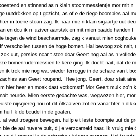
poestend en stinnend as n klain stoommessientje mor mit n
ge uutdròkken op t gezicht, as of e de riege boompies aal 
hter in toene stoan zag. Ik haar mie n klain sigaartje uut de
an en dou ik n luziver aanstak en mit mien baaide handen t
e tegen de wind beschaarmde, zag k vanuut mien ooghouk
alf verschollen tussen de hoge bomen. Hai bewoog zok nait,
 zok uut, persies noar t stee doar Geert nog aal as n volled
ze bomenrudermessien te kere ging. Ik docht nait, dat de 
en ik trok mie nog wat wieder terrogge in de schare van t bo
zachies aan Geert roupend. “Hee jong, Geert, doar stait aine
m hier heer en moak dast votkomst!” Mor Geert muik zo’n k
 nait heurde. Mien eerste gedachte was, wegwezen hier, mor
eulste nijsgiereg hou of dit òfkaalven zol en vanachter n dikk
huil ik de boudel in de goaten.
e, al veul troagere bewegen, huilp e t leste boompie uut de g
bie de aal nuvere bult, dij e verzoameld haar. Ik vruig mie ò