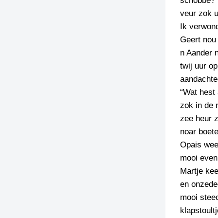
schobbe? W
veur zok u
TIEDSCHRIFT
Ik verwond
KREUZE
Geert nou
TENEEL
n Aander n
twij uur o
VERHOALEN
aandachteg
“Wat hest 
zok in de 
zee heur z
noar boet
Opais wees
mooi even 
Martje kee
en onzedeg
mooi steec
klapstoult