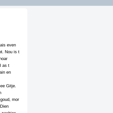
 ais even
t. Nou is t
noar
 as t
ain en
ee Gitje.
n
 goud, mor
“Dien