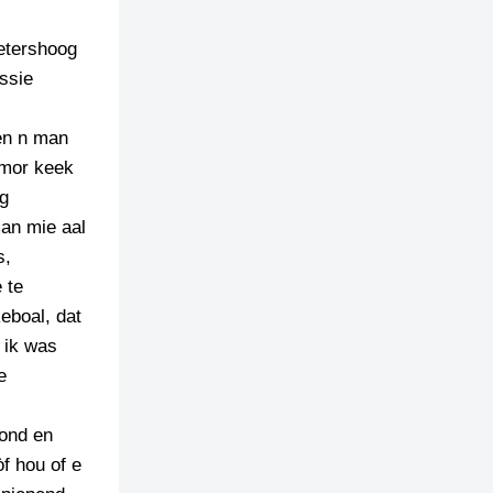
metershoog
ussie
en n man
 mor keek
eg
man mie aal
s,
 te
eboal, dat
 ik was
e
rond en
f hou of e