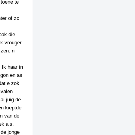
 toene te
ter of zo
oak die
 ik vrouger
zzen. n
 Ik haar in
egon en as
dat e zok
mvalen
i juig de
en kieptde
om van de
ek ais,
 de jonge