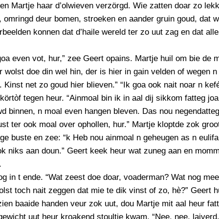
n Martje haar d’olwieven verzörgd. Wie zatten doar zo lekke
, omringd deur bomen, stroeken en aander gruin goud, dat 
beelden konnen dat d’haile wereld ter zo uut zag en dat all
 goa even vot, hur,” zee Geert opains. Martje huil om bie de
 wolst doe din wel hin, der is hier in gain velden of wegen n
. Kinst net zo goud hier blieven.” “Ik goa ook nait noar n kef
körtòf tegen heur. “Ainmoal bin ik in aal dij sikkom fatteg joa
wd binnen, n moal even hangen bleven. Das nou negendatteg
st ter ook moal over ophollen, hur.” Martje kloptde zok groo
e buste en zee: “k Heb nou ainmoal n geheugen as n eulifa
 ook niks aan doun.” Geert keek heur wat zuneg aan en mom
.
og in t ende. “Wat zeest doe doar, voaderman? Wat nog mee
wolst toch nait zeggen dat mie te dik vinst of zo, hè?” Geert h
ien baaide handen veur zok uut, dou Martje mit aal heur fatt
ewicht uut heur kroakend stoultje kwam. “Nee, nee, laiverd,