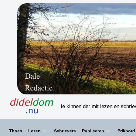
Skip
to
content
Ie kinnen der mit lezen en schri
Thoes
Lezen
Schrievers
Publiceren
Prikbord