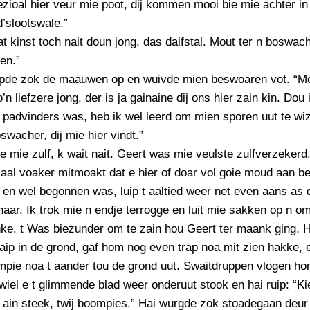
zioal hier veur mie poot, dij kommen mooi bie mie achter in
d’slootswale.”
at kinst toch nait doun jong, das daifstal. Mout ter n boswach
en.”
upde zok de maauwen op en wuivde mien beswoaren vot. “M
’n liefzere jong, der is ja gainaine dij ons hier zain kin. Dou
 padvinders was, heb ik wel leerd om mien sporen uut te wi
wacher, dij mie hier vindt.”
ie mie zulf, k wait nait. Geert was mie veulste zulfverzekerd.
 aal voaker mitmoakt dat e hier of doar vol goie moud aan b
 en wel begonnen was, luip t aaltied weer net even aans as 
haar. Ik trok mie n endje terrogge en luit mie sakken op n o
e. t Was biezunder om te zain hou Geert ter maank ging. Ha
ip in de grond, gaf hom nog even trap noa mit zien hakke, 
mpie noa t aander tou de grond uut. Swaitdruppen vlogen h
rwiel e t glimmende blad weer onderuut stook en hai ruip: “Ki
 ain steek, twij boompies.” Hai wurgde zok stoadegaan deur