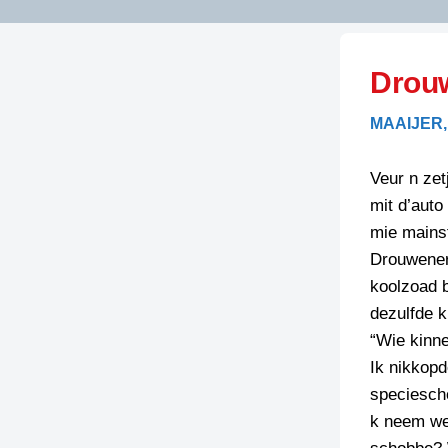
LITERATUUR
OPSTUREN
GEDICHTEN
Drou
OVEREG
SPELLENSCONTROLE
HAIKU’S
BIENOAMEN
MAAIJER,
SCHRIEFREGELS
LAIDJES
LAIDTEKSTEN
LEGENDEN
Veur n ze
LIMERICKS
mit d’auto
RECEPTEN
LUUSTERN
mie mainst
SPREUKEN
Drouwenerz
SCHRIEFWEDST
2024
koolzoad b
VEURDRACHTE
dezulfde k
SCHRIEFWEDST
“Wie kinne
2025
Ik nikkopd
SCHRIEFWEDST
speciesch
2026
k neem we
STRIPS