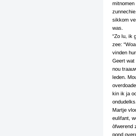
mitnomen e
zunnechie
sikkom ver
was.
“Zo lu, ik
zee: “Woar
vinden hur
Geert wat 
nou traau
leden. Mou
overdoadeg
kin ik ja
ondudelks
Martje vlo
eulifant, 
òfwerend z
pond overg