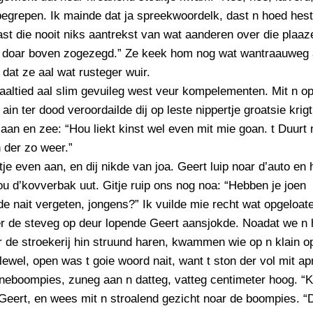
egrepen. Ik mainde dat ja spreekwoordelk, dast n hoed hest
dast die nooit niks aantrekst van wat aanderen over die plaaz
t doar boven zogezegd.” Ze keek hom nog wat wantraauweg
 dat ze aal wat rusteger wuir.
aaltied aal slim gevuileg west veur kompelementen. Mit n o
 ain ter dood veroordailde dij op leste nippertje groatsie krig
aan en zee: “Hou liekt kinst wel even mit mie goan. t Duurt n
 der zo weer.”
tje even aan, en dij nikde van joa. Geert luip noar d’auto en h
u d’kovverbak uut. Gitje ruip ons nog noa: “Hebben je joen
e nait vergeten, jongens?” Ik vuilde mie recht wat opgeloat
er de steveg op deur lopende Geert aansjokde. Noadat we n
 de stroekerij hin struund haren, kwammen wie op n klain o
llewel, open was t goie woord nait, want t ston der vol mit a
neboompies, zuneg aan n datteg, vatteg centimeter hoog. “K
Geert, en wees mit n stroalend gezicht noar de boompies. “