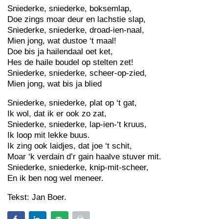
Sniederke, sniederke, boksemlap,
Doe zings moar deur en lachstie slap,
Sniederke, sniederke, droad-ien-naal,
Mien jong, wat dustoe ‘t maal!
Doe bis ja hailendaal oet ket,
Hes de haile boudel op stelten zet!
Sniederke, sniederke, scheer-op-zied,
Mien jong, wat bis ja blied
Sniederke, sniederke, plat op ‘t gat,
Ik wol, dat ik er ook zo zat,
Sniederke, sniederke, lap-ien-‘t kruus,
Ik loop mit lekke buus.
Ik zing ook laidjes, dat joe ‘t schit,
Moar ‘k verdain d’r gain haalve stuver mit.
Sniederke, sniederke, knip-mit-scheer,
En ik ben nog wel meneer.
Tekst: Jan Boer.