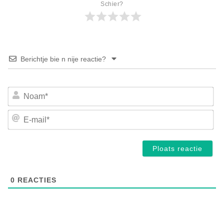
Schier?
Berichtje bie n nije reactie?
No
E-
mai
0
REACTIES