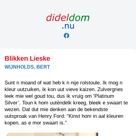
Skip
to
content
Blikken Lieske
WIJNHOLDS, BERT
Sunt n moand of wat heb k n nije rolstoule. Ik mog n
kleur uutzuiken, ik kon uut vieve kaizen. Zulvergries
leek mie wel goud tou, dus ik vruig om ‘Platinum
Silver’. Toun k hom uutèndelk kreeg, bleek e swaart te
wezen. Dat dut mie denken aan de bekendste
uutsproak van Henry Ford: “Kinst hom in aal kleuren
kopen, as e mor swaart is.”