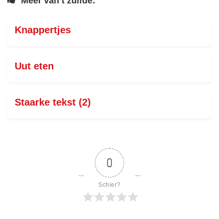
Meer van t zulfde:
Knappertjes
Uut eten
Staarke tekst (2)
0
Schier?