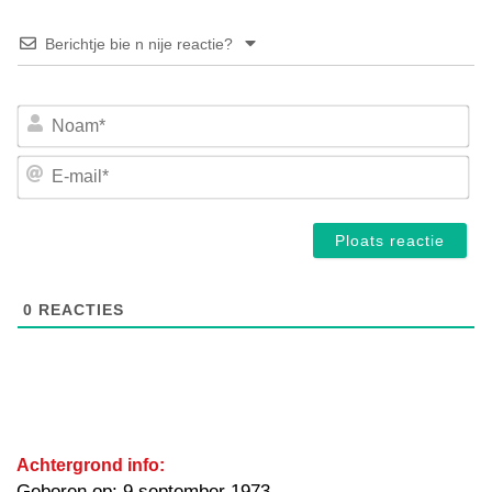
Berichtje bie n nije reactie?
No
E-
mai
0
REACTIES
Achtergrond info:
Geboren op: 9 september 1973