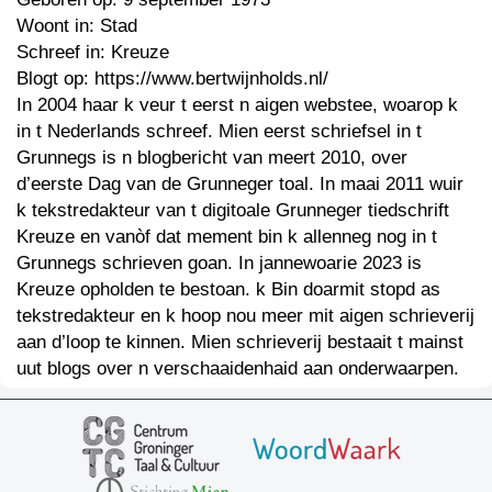
Woont in: Stad
Schreef in: Kreuze
Blogt op: https://www.bertwijnholds.nl/
In 2004 haar k veur t eerst n aigen webstee, woarop k
in t Nederlands schreef. Mien eerst schriefsel in t
Grunnegs is n blogbericht van meert 2010, over
d’eerste Dag van de Grunneger toal. In maai 2011 wuir
k tekstredakteur van t digitoale Grunneger tiedschrift
Kreuze en vanòf dat mement bin k allenneg nog in t
Grunnegs schrieven goan. In jannewoarie 2023 is
Kreuze opholden te bestoan. k Bin doarmit stopd as
tekstredakteur en k hoop nou meer mit aigen schrieverij
aan d’loop te kinnen. Mien schrieverij bestaait t mainst
uut blogs over n verschaaidenhaid aan onderwaarpen.