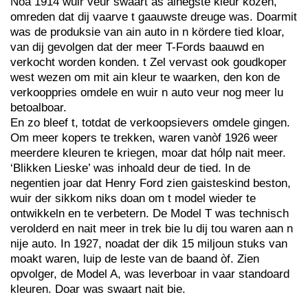
Noa 1914 wuir veur swaart as ainegste kleur kozen,
omreden dat dij vaarve t gaauwste dreuge was. Doarmit
was de produksie van ain auto in n kördere tied kloar,
van dij gevolgen dat der meer T-Fords baauwd en
verkocht worden konden. t Zel vervast ook goudkoper
west wezen om mit ain kleur te waarken, den kon de
verkooppries omdele en wuir n auto veur nog meer lu
betoalboar.
En zo bleef t, totdat de verkoopsievers omdele gingen.
Om meer kopers te trekken, waren vanòf 1926 weer
meerdere kleuren te kriegen, moar dat hólp nait meer.
‘Blikken Lieske’ was inhoald deur de tied. In de
negentien joar dat Henry Ford zien gaisteskind beston,
wuir der sikkom niks doan om t model wieder te
ontwikkeln en te verbetern. De Model T was technisch
verolderd en nait meer in trek bie lu dij tou waren aan n
nije auto. In 1927, noadat der dik 15 miljoun stuks van
moakt waren, luip de leste van de baand òf. Zien
opvolger, de Model A, was leverboar in vaar standoard
kleuren. Doar was swaart nait bie.