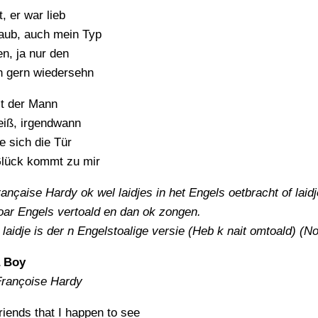
, er war lieb
laub, auch mein Typ
n, ja nur den
h gern wiedersehn
ist der Mann
eiß, irgendwann
se sich die Tür
lück kommt zu mir
ançaise Hardy ok wel laidjes in het Engels oetbracht of laid
oar Engels vertoald en dan ok zongen.
 laidje is der n Engelstoalige versie (Heb k nait omtoald) (No
a Boy
Françoise Hardy
iends that I happen to see