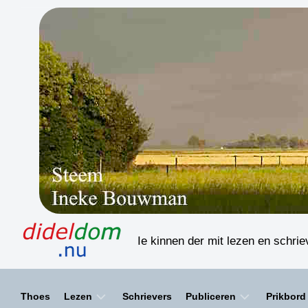
Skip
to
content
Ie kinnen der mit lezen en schri
Thoes
Lezen
Schrievers
Publiceren
Prikbord