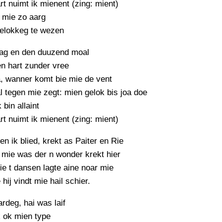
PERSBERICHT
rt nuimt ik mienent (zing: mient)
 mie zo aarg
FOTO’S
gelokkeg te wezen
ag en den duuzend moal
n hart zunder vree
, wanner komt bie mie de vent
l tegen mie zegt: mien gelok bis joa doe
 bin allaint
rt nuimt ik mienent (zing: mient)
n ik blied, krekt as Paiter en Rie
 mie was der n wonder krekt hier
e t dansen lagte aine noar mie
hij vindt mie hail schier.
rdeg, hai was laif
k ok mien type