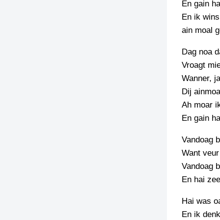
En gain ha
En ik wins
TIEDSCHRIFT
KREUZE
ain moal 
TENEEL
Dag noa d
Vroagt mie
VERHOALEN
Wanner, ja
Dij ainmoa
Ah moar ik
En gain ha
Vandoag be
Want veur
Vandoag bi
En hai zee 
Hai was oa
En ik den