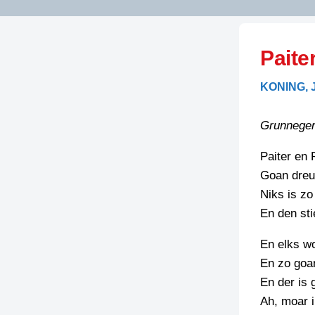
LITERATUUR
OPSTUREN
GEDICHTEN
Paite
OVEREG
SPELLENSCONTROLE
HAIKU’S
BIENOAMEN
KONING,
SCHRIEFREGELS
LAIDJES
LAIDTEKSTEN
LEGENDEN
Grunneger
LIMERICKS
RECEPTEN
LUUSTERN
Paiter en R
Goan dreu
SPREUKEN
SCHRIEFWEDST
Niks is zo
2024
VEURDRACHTE
En den sti
SCHRIEFWEDST
2025
En elks wo
En zo goan
SCHRIEFWEDST
En der is 
2026
Ah, moar i
STRIPS