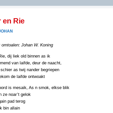
DIDELDOM.COM
r en Rie
KREUZE
 JOHAN
JOEN
HORIZON
 omtoalen: Johan W. Koning
PAZZIPANTEN
ie, dij liek old binnen as ik
mend van laifde, deur de naacht,
RIED
FLYER
 schier as twij nander begriepen
N
ekom de laifde ontwoakt
INZENDENS
RIED
FLYER
ord is mesaik, As n smok, elkse blik
PERSBERICHT
INZENDENS
 ze noar’t gelok
RIED
SCHRIEFWEDSTRIED
gain pad terog
2026
JURYRAPPORT
k bin allain
FLYER