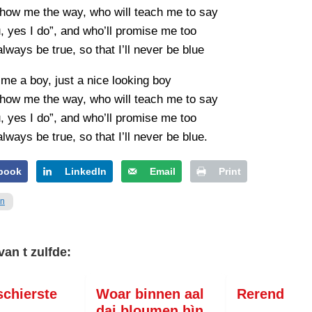
show me the way, who will teach me to say
u, yes I do”, and who’ll promise me too
always be true, so that I’ll never be blue
d me a boy, just a nice looking boy
show me the way, who will teach me to say
u, yes I do”, and who’ll promise me too
always be true, so that I’ll never be blue.
book
LinkedIn
Email
Print
en
van t zulfde:
rschierste
Woar binnen aal
Rerend
t
dai bloumen hìn