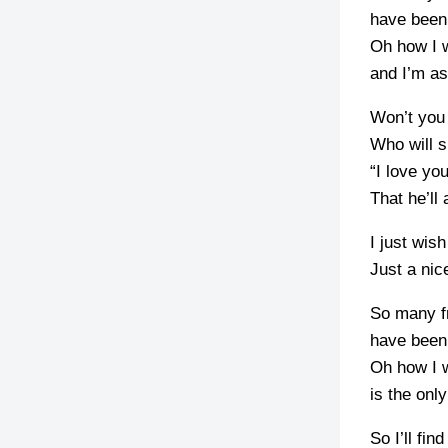
have been 
Oh how I w
and I’m as
Won’t you 
Who will 
“I love yo
That he’ll 
I just wis
Just a nice
So many fr
have been 
Oh how I w
is the only
So I’ll fin