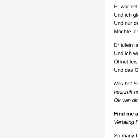
Er war nett
Und ich g
Und nur de
Möchte ic
Er allein 
Und ich w
Öffnet lei
Und das G
Nou het Fr
heurzulf n
Ok van dit
Find me 
Vertaling 
So many fr