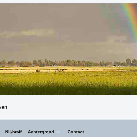
even
Nij-braif
Achtergrond
Contact