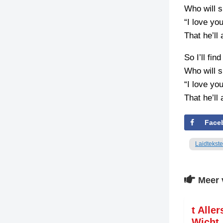
Who will 
“I love yo
That he’ll 
So I’ll fin
Who will 
“I love yo
That he’ll 
Face
Laidtekst
Meer 
t Alle
Wich