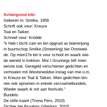
Achtergrond info:
Geboren in: Smilke, 1958
Schrift ook veur: Kreuze
Toal en Taiken
Schreef veur: Krödde
“k Heb t löcht zain en bin opgruid as boerenjong
in buurtschop Smilke (Smeerling) bie Onstwed-
de. Op mien17e bin k veur school en waark wie-
de wereld in trokken. Mor t Grunnegs blif mien
eerste toal. Geregeld verschienen gedichten en
verhoalen mit Westerwoldse inslag van mie o.m.
in Kreuze en Toal & Taiken. Mien gedichten bin-
nen ook opnomen in enkele verzoamelbundels.
Wieder waark ik mit aan festivals.”
Bundels:
De stille kaant (Triona Pers, 2010)
Dichter bie Psaalms (Vliedorp, 2010)