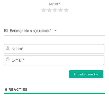
Schier?
Berichtje bie n nije reactie?
No
E-
mai
0
REACTIES