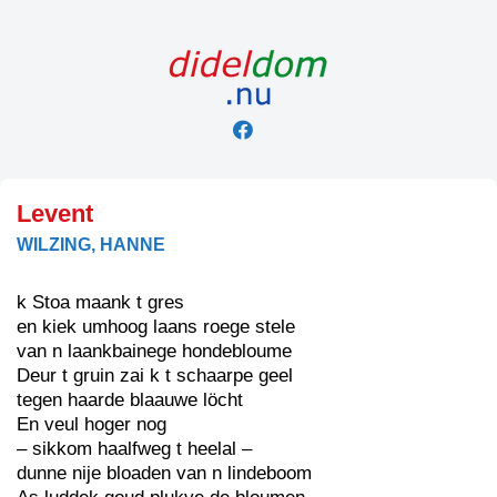
Skip
to
content
Levent
WILZING, HANNE
k Stoa maank t gres
en kiek umhoog laans roege stele
van n laankbainege hondebloume
Deur t gruin zai k t schaarpe geel
tegen haarde blaauwe löcht
En veul hoger nog
– sikkom haalfweg t heelal –
dunne nije bloaden van n lindeboom