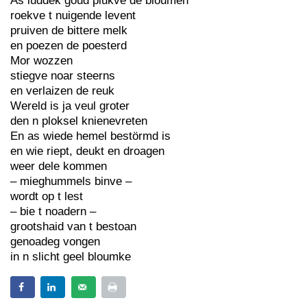
As luddek goud plukve de bloumen
roekve t nuigende levent
pruiven de bittere melk
en poezen de poesterd
Mor wozzen
stiegve noar steerns
en verlaizen de reuk
Wereld is ja veul groter
den n ploksel knienevreten
En as wiede hemel bestörmd is
en wie riept, deukt en droagen
weer dele kommen
– mieghummels binve –
wordt op t lest
– bie t noadern –
grootshaid van t bestoan
genoadeg vongen
in n slicht geel bloumke