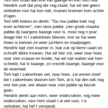
Tom blift stoan aan ènd van gaange en kikt hom noa.
Hendrik vuilt dat jong der nog staait, hai wil wel geern
omkieken mor hai ken nait, troanen brannen hom achter
d’ogen.
Tom blift kieken en denkt: “Tou nou pabbe kiek nog
even achterom”, zien laive pabbe, zien grode staarke
pabbe dij naargens baange veur is, mout nog n poar
doage hier in t zaikenhoes blieven, mor as hai weer
thoes is kennen ze weer juchtern en maaljoagen.
Hendrik lopt zien koamer in, loat zuk op berre vaaln en
schraift dikke troanen. Hai wil hier vot, weer noar hoes
noar zien vraauw en kinder, hai wil nait waiten wat hom
scheeld, hai is baange, zo vrezelk baange, baange veur
de woarhaid.
Tom lopt t zaikenhoes oet, noar hoes, zai wonen stoef
bie t zaikenhoes doarom ken Tom, al is hai den ook nog
mor tien joar, wel allaain noar zien pabbe op bezuik
goan.
Hendrik denkt aan mörn, weer onderzuiken, nog meer
onderzuiken, veur hom staait t al wel vast, t is
verkeken, hai hef t verspeult.