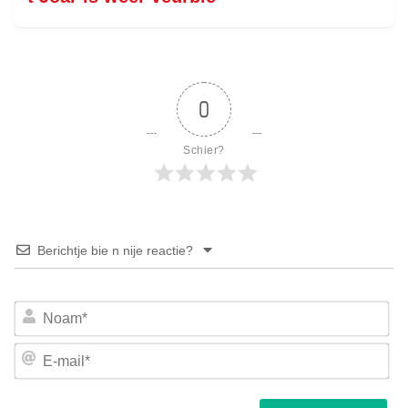
0
Schier?
Berichtje bie n nije reactie?
No
E-
mai