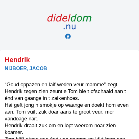
Skip
to
content
Hendrik
NIJBOER, JACOB
“Goud oppazen en laif weden veur mamme” zegt
Hendrik tegen zien zeuntje Tom bie t ofschaaid aan t
ènd van gaange in t zaikenhoes.
Hai geft jong n smokje op waange en doekt hom even
aan. Tom vuilt zuk doar aans te groot veur, mor
vandoage nait.
Hendrik draait zuk om en lopt weerom noar zien
koamer.