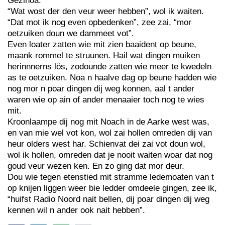
Gezinoa.
“Wat wost der den veur weer hebben”, wol ik waiten.
“Dat mot ik nog even opbedenken”, zee zai, “mor
oetzuiken doun we dammeet vot”.
Even loater zatten wie mit zien baaident op beune,
maank rommel te struunen. Hail wat dingen muiken
herinnnerns lös, zodounde zatten wie meer te kwedeln
as te oetzuiken. Noa n haalve dag op beune hadden wie
nog mor n poar dingen dij weg konnen, aal t ander
waren wie op ain of ander menaaier toch nog te wies
mit.
Kroonlaampe dij nog mit Noach in de Aarke west was,
en van mie wel vot kon, wol zai hollen omreden dij van
heur olders west har. Schienvat dei zai vot doun wol,
wol ik hollen, omreden dat je nooit waiten woar dat nog
goud veur wezen ken. En zo ging dat mor deur.
Dou wie tegen etenstied mit stramme ledemoaten van t
op knijen liggen weer bie ledder omdeele gingen, zee ik,
“huifst Radio Noord nait bellen, dij poar dingen dij weg
kennen wil n ander ook nait hebben”.