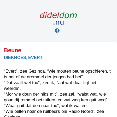
Skip
to
content
Beune
DIEKHOES, EVERT
“Evert”, zee Gezinoa, “wie mouten beune opschieren, t
is net of de drommel der jongen had het”.
“Dat vaalt wel tou”, zee ik, “aal wat doar ligt het
weerde”.
“Mor wie doun der niks mit”, zee zai, “waist wat, wie
goan dij rommel oetzuiken, en wat weg ken gait weg”.
“Woar gait dat den noar tou”, wol ik waiten.
“Wie bellen noar de ruilbeurs bie Radio Noord”, zee