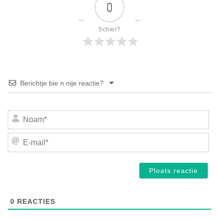
0
Schier?
Berichtje bie n nije reactie?
No
E-
mai
0
REACTIES