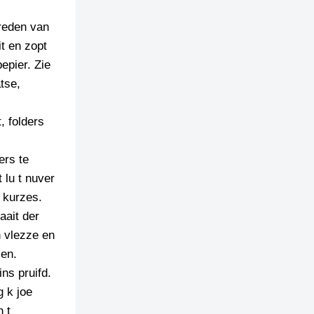
 reden van
t en zopt
epier. Zie
tse,
 folders
ers te
 lu t nuver
 kurzes.
aait der
n vlezze en
zen.
ns pruifd.
g k joe
 t