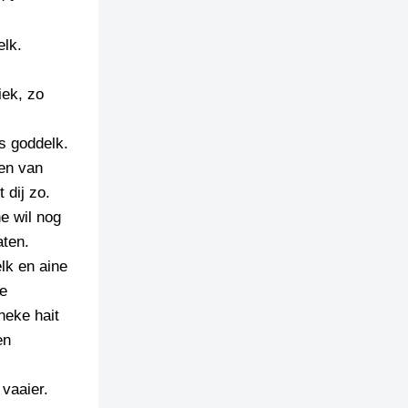
elk.
iek, zo
s goddelk.
ten van
dij zo.
e wil nog
aten.
lk en aine
te
neke hait
en
vaaier.