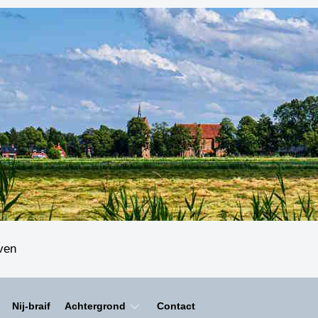
even
Nij-braif
Achtergrond
Contact