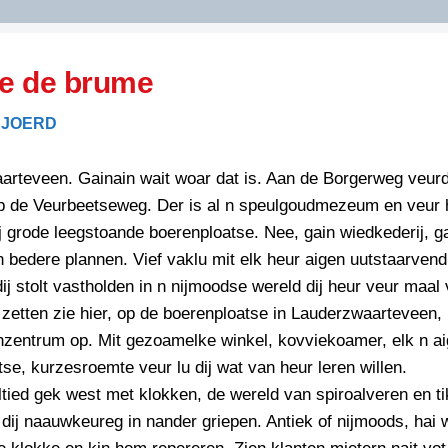
DIDELDOM.COM
e de brume
KREUZE
SJOERD
JOEN
HORIZON
rteveen. Gainain wait woar dat is. Aan de Borgerweg veurda
PAZZIPANTEN
p de Veurbeetseweg. Der is al n speulgoudmezeum en veur 
j grode leegstoande boerenploatse. Nee, gain wiedkederij, ga
 bedere plannen. Vief vaklu mit elk heur aigen uutstaarven
RIED
FLYER
j stolt vastholden in n nijmoodse wereld dij heur veur maal 
N
INZENDENS
zetten zie hier, op de boerenploatse in Lauderzwaarteveen,
RIED
FLYER
zentrum op. Mit gezoamelke winkel, kovviekoamer, elk n a
PERSBERICHT
se, kurzesroemte veur lu dij wat van heur leren willen.
INZENDENS
RIED
SCHRIEFWEDSTRIED
altied gek west met klokken, de wereld van spiroalveren en t
2026
JURYRAPPORT
 dij naauwkeureg in nander griepen. Antiek of nijmoods, hai 
FLYER