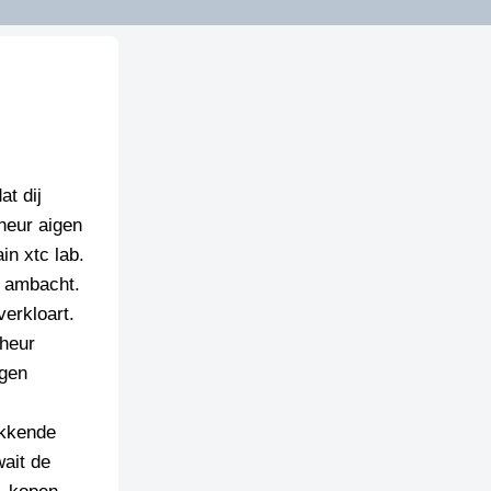
t dij
heur aigen
in xtc lab.
d ambacht.
verkloart.
 heur
igen
ikkende
wait de