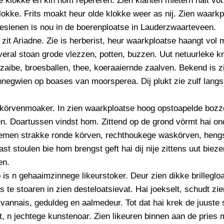
e klokke en kin hom repereren. Zien klanten mietern nait vo
PERSBERICHT
klokke. Frits moakt heur olde klokke weer as nij. Zien waarkp
FOTO’S
esienen is nou in de boerenploatse in Lauderzwaarteveen.
zit Ariadne. Zie is herberist, heur waarkploatse haangt vol 
eral stoan grode vlezzen, potten, buzzen. Uut netuurleke k
zaibe, broesballen, thee, koeraaiernde zaalven. Bekend is 
negwien op boases van moorsperea. Dij plukt zie zulf lang
s körvenmoaker. In zien waarkploatse hoog opstoapelde boz
n. Doartussen vindst hom. Zittend op de grond vörmt hai on
emen strakke ronde körven, rechthoukege waskörven, heng
ast stoulen bie hom brengst geft hai dij nije zittens uut bieze
en.
is n gehaaimzinnege likeurstoker. Deur zien dikke brillegloa
os te stoaren in zien desteloatsievat. Hai joekselt, schudt zi
 vannais, geduldeg en aalmedeur. Tot dat hai krek de juust
, n jechtege kunstenoar. Zien likeuren binnen aan de pries 