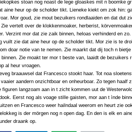
ekopkes stoan nog noast de lege gloaskes mit n boomke gri
dat aine heur op de scholder tikt. Lieneke kiekt om zok hin: ga
 roar. Mor goud, zie mout bezuikers rondlaaiden en dat dut z
. Zie vertelt over de klokkenmoaker, herberist, körvenmoaker
er. Verzint mor dat zie zaik binnen, heloas verhinderd en zo.
 vuilt zie dat aine heur op de scholder tikt. Mor zie is te dr
om doar notie van te nemen. Zie maarkt dat dij toch n bietje
d binnen. Zie moakt ter mor t beste van, laaidt de bezuikers r
p al heur vroagen.
eveg braauwsel dat Francesco stookt haar. Tot noa sloetens
 vaaier aandern onzichtboar en onheurboar. Zo tegen haalf 
e figuren langzoam aan in t zicht kommen uut de Westerwol
ook. Eerst nog als voage stille gaisten, mor aan t ìnde binne
uitzen en Francesco weer hailndaal weerom en heurt zie ook
lokkeg is der mörgen nog n open dag. En den is elk en ain
under draank op.