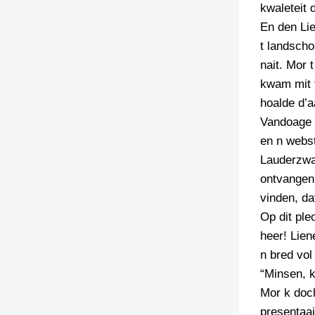
kwaleteit 
En den Lie
t landscho
nait. Mor 
kwam mit 
hoalde d’a
Vandoage 
en n webst
Lauderzwa
ontvangen.
vinden, d
Op dit ple
heer! Lien
n bred vol
“Minsen, k
Mor k doch
presentaai