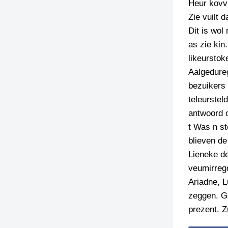
Heur kovvi
Zie vuilt 
Dit is wol
as zie kin
likeurstok
Aalgedureg
bezuikers 
teleurstel
antwoord o
t Was n st
blieven de
Lieneke d
veumirregd
Ariadne, L
zeggen. Ge
prezent. Z