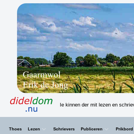
Skip
to
content
Ie kinnen der mit lezen en schri
Thoes
Lezen
Schrievers
Publiceren
Prikbord