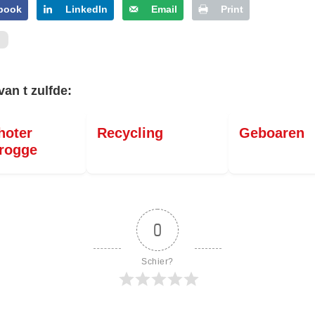
book
LinkedIn
Email
Print
van t zulfde:
hoter
Recycling
Geboaren
rogge
0
Schier?