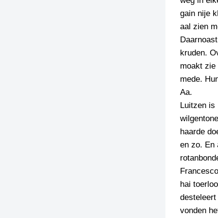
weg in elk
gain nije 
TIEDSCHRIFT
aal zien m
KREUZE
Daarnoast 
TENEEL
kruden. Ov
moakt zie 
VERHOALEN
mede. Hun
Aa.
Luitzen i
wilgentone
haarde do
en zo. En 
rotanbond
Francesco 
hai toerlo
desteleert
vonden het