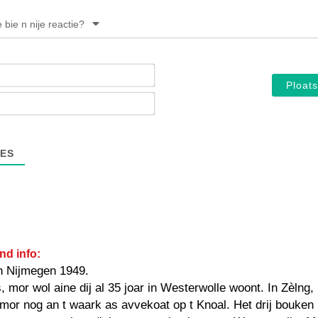
e bie n nije reactie?
Noam*
E-
mail*
ES
nd info:
n Nijmegen 1949.
, mor wol aine dij al 35 joar in Westerwolle woont. In Zèlng,
mor nog an t waark as avvekoat op t Knoal. Het drij bouken i