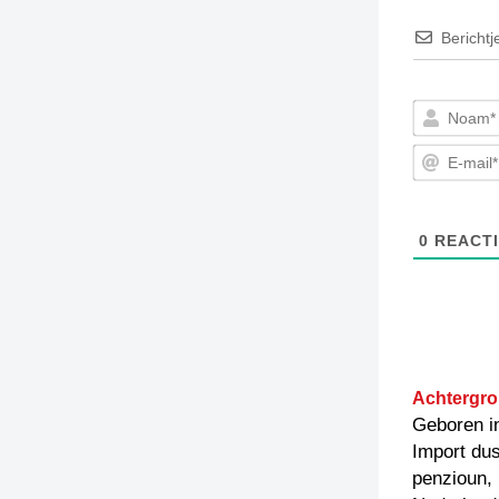
Berichtj
0
REACTI
Achtergro
Geboren i
Import dus
penzioun, 