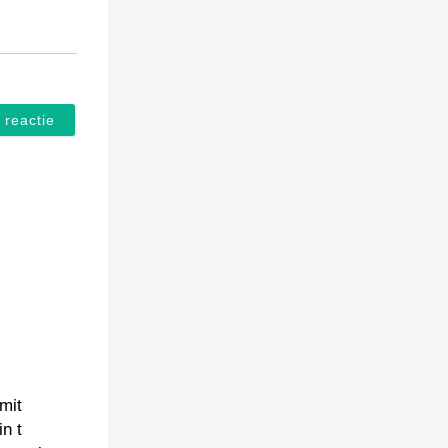
 mit
n t