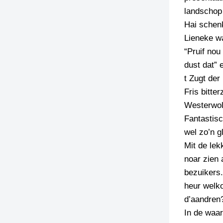
landschop
Hai schenk
Lieneke wa
“Pruif nou
dust dat” e
t Zugt der
Fris bitte
Westerwol
Fantastisc
wel zo’n g
Mit de lek
noar zien 
bezuikers.
heur welko
d’aandren
In de waar