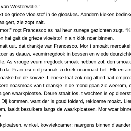
 van Westerwolle.”
t de grieze vloeistof in de gloaskes. Aandern kieken bedink
aigert, zie zopt nait.
 mor!” ropt Francesco as hai heur zunege gezichten zugt. “K
n hai gait de grieze vloeistof in ain klók noar binnen.
 nait uut, dat drankje van Francesco. Mor t smoakt meroakel
rzoer as daauw, veumirregdook in bossen en wiede deurzich
le. As vrouge veumirregdook smoak hebben zol, den smoakt 
h dat Francesco dij smoak zo krek noamoakt het. Elk en ain
loaske bie de kovvie. Lieneke loat zok nog altied nait ompro
kere noasmoak van t drankje in de mond goan zie weerom, e
aigen waarkploatse. Deure staait los, t wachten is op d’eers
 Dij kommen, want der is goud folderd, rekloame moakt. Lie
m, laaidt bezuikers langs de waarkploatsen. Mor woar binn
?
kploatsen, winkel, kovviekoamer: naargens binnen d’aander 