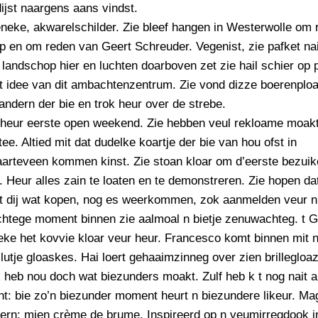
dijst naargens aans vindst.
neke, akwarelschilder. Zie bleef hangen in Westerwolle om
p en om reden van Geert Schreuder. Vegenist, zie pafket nai
t landschop hier en luchten doarboven zet zie hail schier op p
t idee van dit ambachtenzentrum. Zie vond dizze boerenploa
andern der bie en trok heur over de strebe.
heur eerste open weekend. Zie hebben veul rekloame moakt,
ee. Altied mit dat dudelke koartje der bie van hou ofst in
arteveen kommen kinst. Zie stoan kloar om d’eerste bezuik
 Heur alles zain te loaten en te demonstreren. Zie hopen dat
at dij wat kopen, nog es weerkommen, zok aanmelden veur n
chtege moment binnen zie aalmoal n bietje zenuwachteg. t G
eke het kovvie kloar veur heur. Francesco komt binnen mit 
 lutje gloaskes. Hai loert gehaaimzinneg over zien brillegloa
 heb nou doch wat biezunders moakt. Zulf heb k t nog nait ai
t: bie zo’n biezunder moment heurt n biezundere likeur. Ma
ern: mien crème de brume. Inspireerd op n veumirregdook in