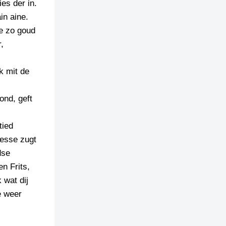
es der in.
in aine.
ie zo goud
,
ok mit de
ond, geft
tied
zesse zugt
dse
n Frits,
 wat dij
e weer