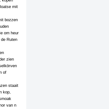
t, kopen
loatse mit
mit bozzen
ruden
zie om heur
s de Ruten
zen
der zien
selkörven
n of
zen staait
en kop,
e smoak
mor van n