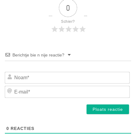
0
Schier?
Berichtje bie n nije reactie?
No
E-
mai
0
REACTIES