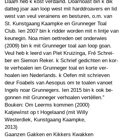
Daam heb k kost verdaind. Doarnoast bin k dik
datteg joar aan loop west mit harddroavers en lid
west van veul verainens en besturen, o.m. van
St. Kunstgaang Kaampke en Grunneger Toal
Club. Ien 2007 bin k ridder worden mit n lintje van
keunegin. Noa mien oettreden oet onderwies
(2009) bin k mit Grunneger toal aan loop goan.
Veul heb k leerd van Piet Kruizinga, Fré Schrei-
ber en Siemon Reker. k Schrief gedichten en kor-
te verhoalen ien Grunneger toal en korte ver-
hoalen ien Nederlands. k Oefen mit schrieven
deur Foabels van Aesopus om te toalen vanoet
Ingels noar Grunnegers. Ien 2015 bin k ook be-
gonnen mit Grunneger verhoalen vertèllen.”
Bouken: Om Leerms kommen (2000)
Katjewìnst op t Hogelaand (mit Willy
Westerdiek, Kunstgaang Kaampke,
2013)
Gaanzen Gakken en Kikkers Kwakken