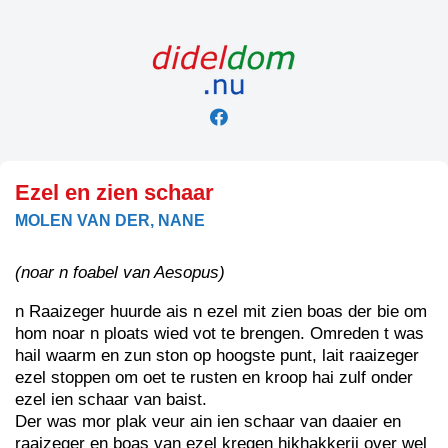
Skip
to
content
Ezel en zien schaar
MOLEN VAN DER, NANE
(noar n foabel van Aesopus)
n Raaizeger huurde ais n ezel mit zien boas der bie om
hom noar n ploats wied vot te brengen. Omreden t was
hail waarm en zun ston op hoogste punt, lait raaizeger
ezel stoppen om oet te rusten en kroop hai zulf onder
ezel ien schaar van baist.
Der was mor plak veur ain ien schaar van daaier en
raaizeger en boas van ezel kregen hikhakkerij over wel