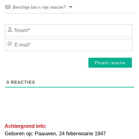
Berichtje bie n nije reactie?
No
E-
mai
0
REACTIES
Achtergrond info:
Geboren op: Paauwen, 24 feberwoarie 1947