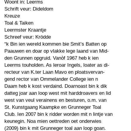
Woont in: Leerms
Schrift veur: Dideldom
Kreuze
Toal & Taiken
Leermster Kraantje
Schreef veur: Krödde
“k Bin ien wereld kommen bie Smit’s Batten op
Paauwen en doar op vlakke lege laand van Mid-
den Grunnen opgruid. Vanòf 1967 heb k ien
Leerms touholden. As leroar Ingels, loater as di-
recteur van K.ter Laan Mavo en ploatsvervan-
gend rector van Ommelander College ien n
Daam heb k kost verdaind. Doarnoast bin k dik
datteg joar aan loop west mit harddroavers en lid
west van veul verainens en besturen, o.m. van
St. Kunstgaang Kaampke en Grunneger Toal
Club. Ien 2007 bin k ridder worden mit n lintje van
keunegin. Noa mien oettreden oet onderwies
(2009) bin k mit Grunneger toal aan loop goan.