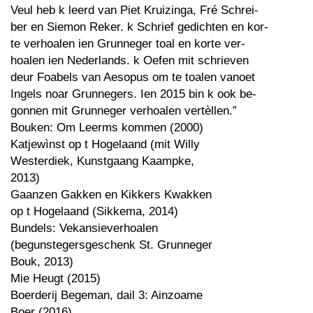
Veul heb k leerd van Piet Kruizinga, Fré Schrei-
ber en Siemon Reker. k Schrief gedichten en kor-
te verhoalen ien Grunneger toal en korte ver-
hoalen ien Nederlands. k Oefen mit schrieven
deur Foabels van Aesopus om te toalen vanoet
Ingels noar Grunnegers. Ien 2015 bin k ook be-
gonnen mit Grunneger verhoalen vertèllen.”
Bouken: Om Leerms kommen (2000)
Katjewìnst op t Hogelaand (mit Willy
Westerdiek, Kunstgaang Kaampke,
2013)
Gaanzen Gakken en Kikkers Kwakken
op t Hogelaand (Sikkema, 2014)
Bundels: Vekansieverhoalen
(begunstegersgeschenk St. Grunneger
Bouk, 2013)
Mie Heugt (2015)
Boerderij Begeman, dail 3: Ainzoame
Boer (2016)