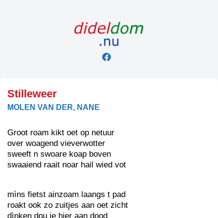
Skip
to
content
Stilleweer
MOLEN VAN DER, NANE
Groot roam kikt oet op netuur
over woagend vieverwotter
sweeft n swoare koap boven
swaaiend raait noar hail wied vot
mìns fietst ainzoam laangs t pad
roakt ook zo zuitjes aan oet zicht
dìnken dou je hier aan dood