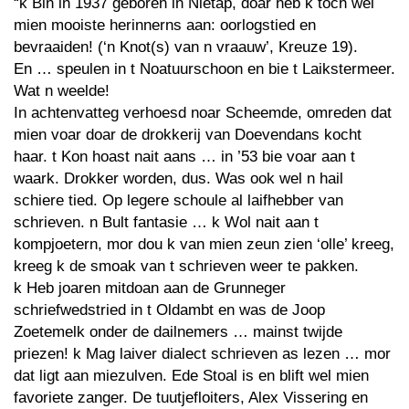
“k Bin in 1937 geboren in Nietap, doar heb k toch wel
mien mooiste herinnerns aan: oorlogstied en
bevraaiden! (‘n Knot(s) van n vraauw’, Kreuze 19).
En … speulen in t Noatuurschoon en bie t Laikstermeer.
Wat n weelde!
In achtenvatteg verhoesd noar Scheemde, omreden dat
mien voar doar de drokkerij van Doevendans kocht
haar. t Kon hoast nait aans … in ’53 bie voar aan t
waark. Drokker worden, dus. Was ook wel n hail
schiere tied. Op legere schoule al laifhebber van
schrieven. n Bult fantasie … k Wol nait aan t
kompjoetern, mor dou k van mien zeun zien ‘olle’ kreeg,
kreeg k de smoak van t schrieven weer te pakken.
k Heb joaren mitdoan aan de Grunneger
schriefwedstried in t Oldambt en was de Joop
Zoetemelk onder de dailnemers … mainst twijde
priezen! k Mag laiver dialect schrieven as lezen … mor
dat ligt aan miezulven. Ede Stoal is en blift wel mien
favoriete zanger. De tuutjefloiters, Alex Vissering en