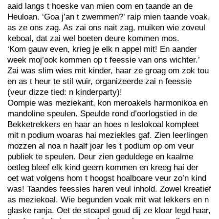
aaid langs t hoeske van mien oom en taande an de
Heuloan. ‘Goa j’an t zwemmen?’ raip mien taande voak,
as ze ons zag. As zai ons nait zag, muiken wie zoveul
keboal, dat zai wel boeten deure kommen mos.
‘Kom gauw even, krieg je elk n appel mit! En aander
week moj’ook kommen op t feessie van ons wichter.’
Zai was slim wies mit kinder, haar ze groag om zok tou
en as t heur te stil wuir, organizeerde zai n feessie
(veur dizze tied: n kinderparty)!
Oompie was meziekant, kon meroakels harmonikoa en
mandoline speulen. Speulde rond d’oorlogstied in de
Bekketrekkers en haar an hoes n leslokoal kompleet
mit n podium woaras hai meziekles gaf. Zien leerlingen
mozzen al noa n haalf joar les t podium op om veur
publiek te speulen. Deur zien geduldege en kaalme
oetleg bleef elk kind geern kommen en kreeg hai der
oet wat volgens hom t hoogst hoalboare veur zo’n kind
was! Taandes feessies haren veul inhold. Zowel kreatief
as meziekoal. Wie begunden voak mit wat lekkers en n
glaske ranja. Oet de stoapel goud dij ze kloar legd haar,