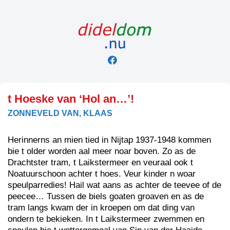
Skip
to
content
t Hoeske van ‘Hol an…’!
ZONNEVELD VAN, KLAAS
Herinnerns an mien tied in Nijtap 1937-1948 kommen
bie t older worden aal meer noar boven. Zo as de
Drachtster tram, t Laikstermeer en veuraal ook t
Noatuurschoon achter t hoes. Veur kinder n woar
speulparredies! Hail wat aans as achter de teevee of de
peecee… Tussen de biels goaten groaven en as de
tram langs kwam der in kroepen om dat ding van
ondern te bekieken. In t Laikstermeer zwemmen en