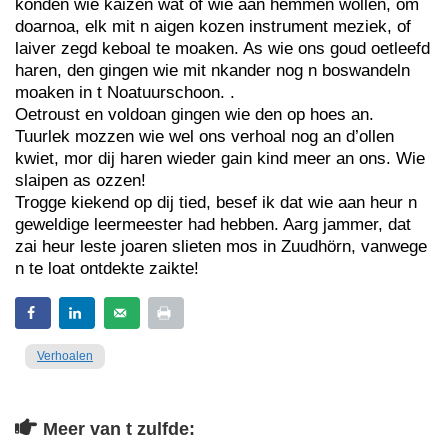
konden wie kaizen wat of wie aan hemmen wollen, om
doarnoa, elk mit n aigen kozen instrument meziek, of
laiver zegd keboal te moaken. As wie ons goud oetleefd
haren, den gingen wie mit nkander nog n boswandeln
moaken in t Noatuurschoon. .
Oetroust en voldoan gingen wie den op hoes an.
Tuurlek mozzen wie wel ons verhoal nog an d’ollen
kwiet, mor dij haren wieder gain kind meer an ons. Wie
slaipen as ozzen!
Trogge kiekend op dij tied, besef ik dat wie aan heur n
geweldige leermeester had hebben. Aarg jammer, dat
zai heur leste joaren slieten mos in Zuudhörn, vanwege
n te loat ontdekte zaikte!
Verhoalen
Meer van t zulfde: