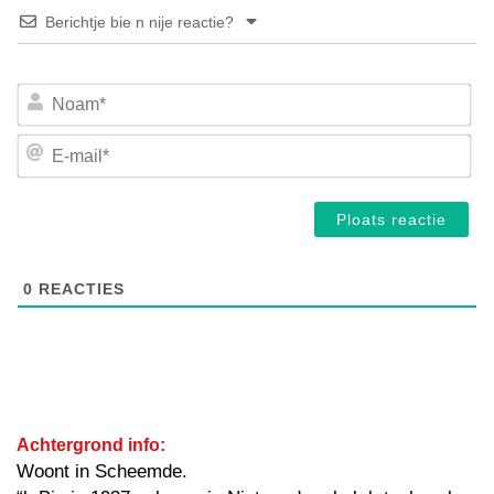
Berichtje bie n nije reactie?
No
E-
mai
0
REACTIES
Achtergrond info:
Woont in Scheemde.