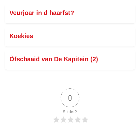
Veurjoar in d haarfst?
Koekies
Òfschaaid van De Kapitein (2)
0
Schier?