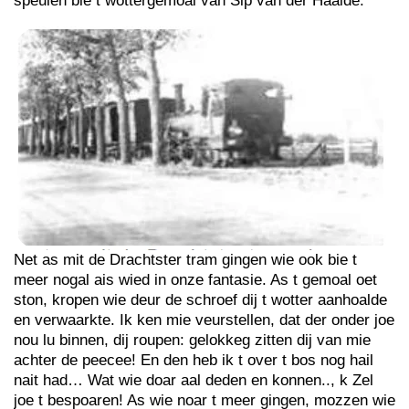
speulen bie t wottergemoal van Sip van der Haaide.
Net as mit de Drachtster tram gingen wie ook bie t
meer nogal ais wied in onze fantasie. As t gemoal oet
ston, kropen wie deur de schroef dij t wotter aanhoalde
en verwaarkte. Ik ken mie veurstellen, dat der onder joe
nou lu binnen, dij roupen: gelokkeg zitten dij van mie
achter de peecee! En den heb ik t over t bos nog hail
nait had… Wat wie doar aal deden en konnen.., k Zel
joe t bespoaren! As wie noar t meer gingen, mozzen wie