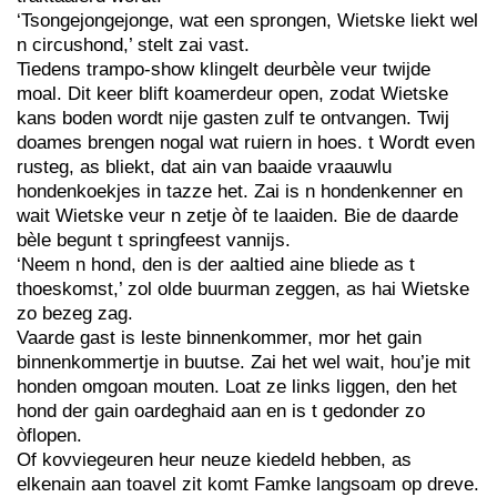
‘Tsongejongejonge, wat een sprongen, Wietske liekt wel
n circushond,’ stelt zai vast.
Tiedens trampo-show klingelt deurbèle veur twijde
moal. Dit keer blift koamerdeur open, zodat Wietske
kans boden wordt nije gasten zulf te ontvangen. Twij
doames brengen nogal wat ruiern in hoes. t Wordt even
rusteg, as bliekt, dat ain van baaide vraauwlu
hondenkoekjes in tazze het. Zai is n hondenkenner en
wait Wietske veur n zetje òf te laaiden. Bie de daarde
bèle begunt t springfeest vannijs.
‘Neem n hond, den is der aaltied aine bliede as t
thoeskomst,’ zol olde buurman zeggen, as hai Wietske
zo bezeg zag.
Vaarde gast is leste binnenkommer, mor het gain
binnenkommertje in buutse. Zai het wel wait, hou’je mit
honden omgoan mouten. Loat ze links liggen, den het
hond der gain oardeghaid aan en is t gedonder zo
òflopen.
Of kovviegeuren heur neuze kiedeld hebben, as
elkenain aan toavel zit komt Famke langsoam op dreve.