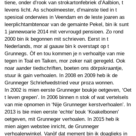
tiene, onder d’rook van strokartonfebriek d’Aalbion, t
levens licht. As schoolmeester, d’mainste tied in t
spesioal onderwies in Veendam en de leste joaren as
leerplichtambtenoar van de gemainte Pekel, bin ik sunt
1 jannewoarie 2014 mit vervrougd pensioen. Zo rond
2000 bin ik begonnen mit schrieven. Eerst in t
Nederlands, mor al gaauw bin k overstapt op t
Grunnegs. Òf en tou kommen je n verhoaltje van mie
tegen in Toal en Taiken, mor zeker nait geregeld. Ook
noar aander tiedschriften, boeten ons dörpskraantje,
stuur ik gain verhoalen. In 2008 en 2009 heb ik de
Grunneger Schriefwedstried veur proza wonnen.
In 2002 is mien eerste Grunneger boukje oetgeven, ‘Oet
t leven grepen’. In 2006 binnen n stok of wat vertelsels
van mie opnomen in ‘Nije Grunneger kerstverhoalen’. In
2013 is bie mien eerste ‘echte’ bouk ‘Koakelbonen’
oetgeven, mit Grunneger verhoalen. In 2015 heb ik
mien aigen webstee inricht, de Grunneger
verhoalenwinkel. Vanòf dat mement bin ik doaglieks in