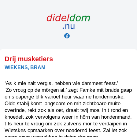
Skip
to
content
Drij musketiers
WIEKENS, BRAM
‘As k mie nait vergis, hebben wie dammeet feest.’
‘Zo vroug op de mörgen al,’ zegt Famke mit braide gaap
en sloaperge blik vanoet heur waarme hondennuske.
Olde stabij komt langsoam en mit zichtboare muite
overìnde, rekt zok ais oet, draait twij moal in t rond en
knoedelt zok vervolgens weer in hörn van hondenmand.
t Is heur te vroug om zok zulvens mor te verdaipen in
Wietskes opmaarken over noadernd feest. Zai let zok