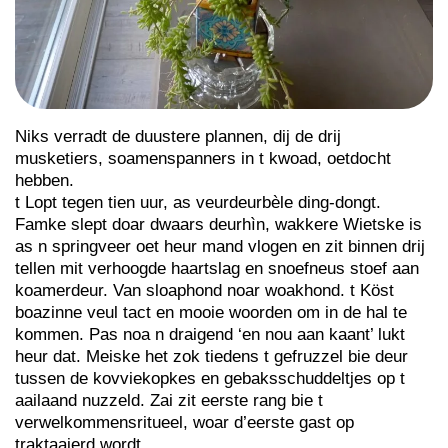
Niks verradt de duustere plannen, dij de drij
musketiers, soamenspanners in t kwoad, oetdocht
hebben.
t Lopt tegen tien uur, as veurdeurbèle ding-dongt.
Famke slept doar dwaars deurhìn, wakkere Wietske is
as n springveer oet heur mand vlogen en zit binnen drij
tellen mit verhoogde haartslag en snoefneus stoef aan
koamerdeur. Van sloaphond noar woakhond. t Köst
boazinne veul tact en mooie woorden om in de hal te
kommen. Pas noa n draigend ‘en nou aan kaant’ lukt
heur dat. Meiske het zok tiedens t gefruzzel bie deur
tussen de kovviekopkes en gebaksschuddeltjes op t
aailaand nuzzeld. Zai zit eerste rang bie t
verwelkommensritueel, woar d’eerste gast op
traktaaierd wordt.