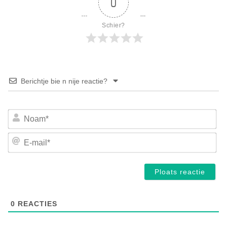
0
Schier?
Berichtje bie n nije reactie?
No
E-
mai
0
REACTIES