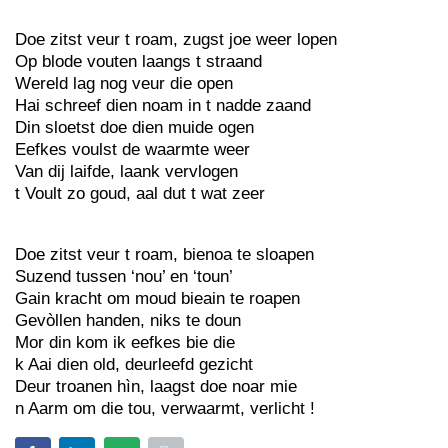
Doe zitst veur t roam, zugst joe weer lopen
Op blode vouten laangs t straand
Wereld lag nog veur die open
Hai schreef dien noam in t nadde zaand
Din sloetst doe dien muide ogen
Eefkes voulst de waarmte weer
Van dij laifde, laank vervlogen
t Voult zo goud, aal dut t wat zeer
Doe zitst veur t roam, bienoa te sloapen
Suzend tussen ‘nou’ en ‘toun’
Gain kracht om moud bieain te roapen
Gevòllen handen, niks te doun
Mor din kom ik eefkes bie die
k Aai dien old, deurleefd gezicht
Deur troanen hìn, laagst doe noar mie
n Aarm om die tou, verwaarmt, verlicht !