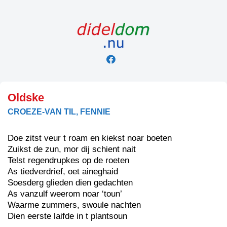
Skip
to
content
Oldske
CROEZE-VAN TIL, FENNIE
Doe zitst veur t roam en kiekst noar boeten
Zuikst de zun, mor dij schient nait
Telst regendrupkes op de roeten
As tiedverdrief, oet aineghaid
Soesderg glieden dien gedachten
As vanzulf weerom noar ‘toun’
Waarme zummers, swoule nachten
Dien eerste laifde in t plantsoun