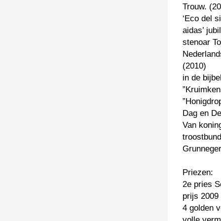
Trouw. (2
‘Eco del si
aidas’ jub
stenoar T
Nederland
(2010)
in de bijb
”Kruimkens
”Honigdrop
Dag en De
Van koning
troostbun
Grunneger
Priezen:
2e pries 
prijs 2009 
4 golden v
volle verm