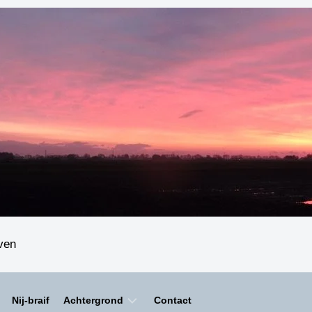
even
Nij-braif
Achtergrond
Contact