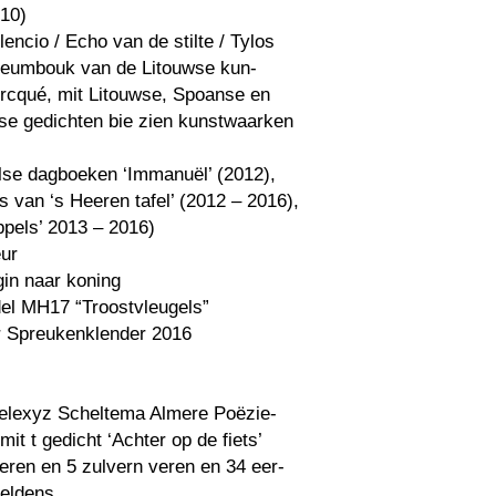
010)
lencio / Echo van de stilte / Tylos
ileumbouk van de Litouwse kun-
orcqué, mit Litouwse, Spoanse en
se gedichten bie zien kunstwaarken
else dagboeken ‘Immanuël’ (2012),
 van ‘s Heeren tafel’ (2012 – 2016),
pels’ 2013 – 2016)
ur
in naar koning
del MH17 “Troostvleugels”
 Spreukenklender 2016
Selexyz Scheltema Almere Poëzie-
mit t gedicht ‘Achter op de fiets’
eren en 5 zulvern veren en 34 eer-
eldens.