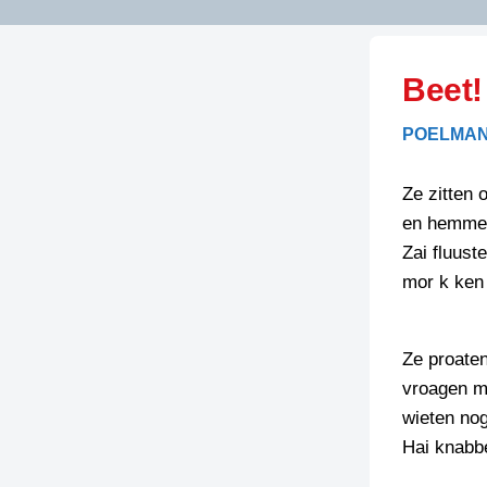
LITERATUUR
OPSTUREN
GEDICHTEN
Beet!
OVEREG
SPELLENSCONTROLE
HAIKU’S
BIENOAMEN
POELMAN
SCHRIEFREGELS
LAIDJES
LAIDTEKSTEN
LEGENDEN
Ze zitten 
LIMERICKS
en hemmen
RECEPTEN
LUUSTERN
Zai fluuste
SPREUKEN
mor k ken
SCHRIEFWEDST
2024
VEURDRACHTE
SCHRIEFWEDST
Ze proaten
2025
vroagen m
SCHRIEFWEDST
wieten nog
2026
Hai knabbe
STRIPS