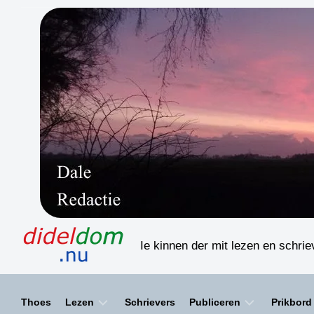
Skip
to
content
Ie kinnen der mit lezen en schri
Thoes
Lezen
Schrievers
Publiceren
Prikbord