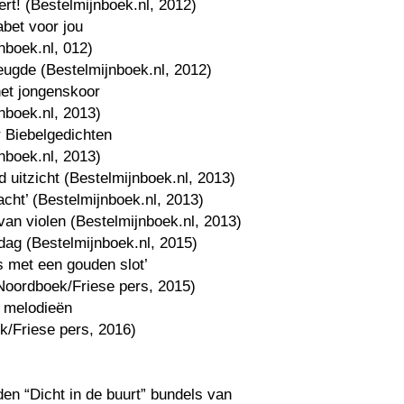
ert! (Bestelmijnboek.nl, 2012)
abet voor jou
nboek.nl, 012)
eugde (Bestelmijnboek.nl, 2012)
het jongenskoor
nboek.nl, 2013)
 Biebelgedichten
nboek.nl, 2013)
 uitzicht (Bestelmijnboek.nl, 2013)
cht’ (Bestelmijnboek.nl, 2013)
t van violen (Bestelmijnboek.nl, 2013)
dag (Bestelmijnboek.nl, 2015)
s met een gouden slot’
Noordboek/Friese pers, 2015)
l melodieën
k/Friese pers, 2016)
en “Dicht in de buurt” bundels van