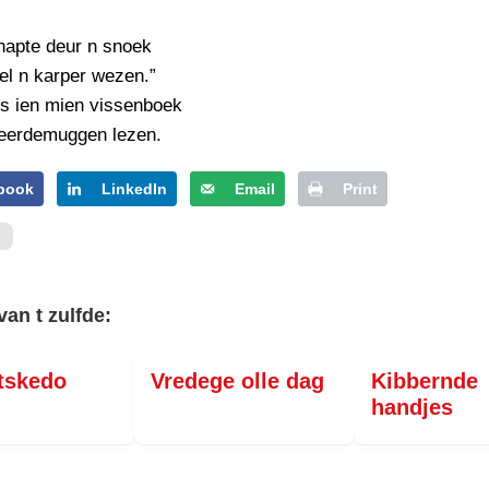
napte deur n snoek
el n karper wezen.”
ns ien mien vissenboek
peerdemuggen lezen.
book
LinkedIn
Email
Print
van t zulfde:
tskedo
Vredege olle dag
Kibbernde
handjes