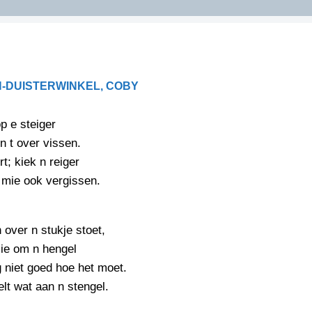
DIDELDOM.COM
KREUZE
-DUISTERWINKEL, COBY
JOEN
HORIZON
op e steiger
PAZZIPANTEN
 t over vissen.
rt; kiek n reiger
 mie ook vergissen.
RIED
FLYER
N
INZENDENS
RIED
FLYER
 over n stukje stoet,
PERSBERICHT
ie om n hengel
INZENDENS
RIED
 niet goed hoe het moet.
SCHRIEFWEDSTRIED
2026
JURYRAPPORT
lt wat aan n stengel.
FLYER