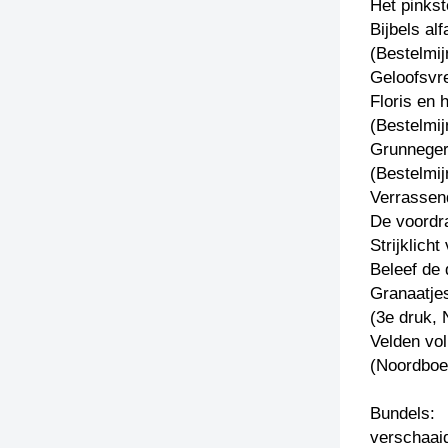
Het pinkst
Bijbels alf
(Bestelmij
Geloofsvr
Floris en 
(Bestelmij
Grunneger
(Bestelmij
Verrassend
De voordra
Strijklich
Beleef de 
Granaatje
(3e druk, 
Velden vo
(Noordboe
Bundels:
verschaaid