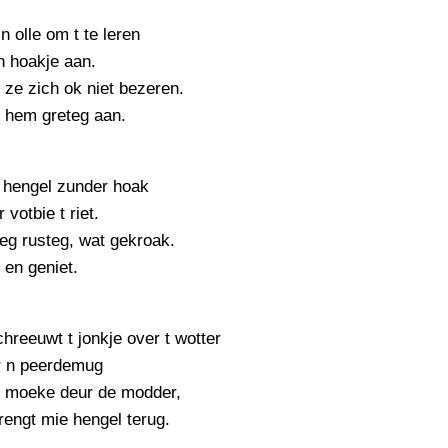
PERSBERICHT
n olle om t te leren
FOTO’S
en hoakje aan.
ze zich ok niet bezeren.
 hem greteg aan.
 hengel zunder hoak
r votbie t riet.
areg rusteg, wat gekroak.
 en geniet.
hreeuwt t jonkje over t wotter
r n peerdemug
ar moeke deur de modder,
brengt mie hengel terug.