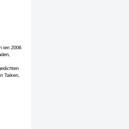
n ien 2006
aden,
gedichten
en Taiken,