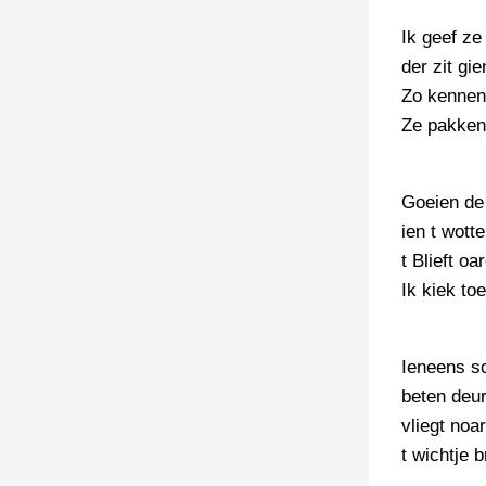
Ik geef ze 
TIEDSCHRIFT
KREUZE
der zit gi
Zo kennen 
TENEEL
Ze pakken
VERHOALEN
Goeien de
ien t wotte
t Blieft o
Ik kiek toe
Ieneens sc
beten deu
vliegt no
t wichtje 