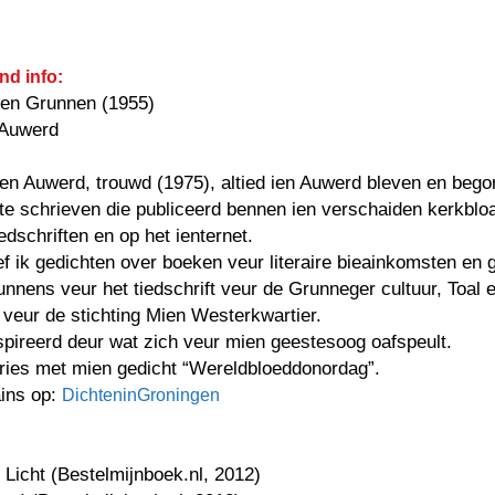
nd info:
ien Grunnen (1955)
 Auwerd
en Auwerd, trouwd (1975), altied ien Auwerd bleven en bego
te schrieven die publiceerd bennen ien verschaiden kerkblo
iedschriften en op het ienternet.
f ik gedichten over boeken veur literaire bieainkomsten en 
unnens veur het tiedschrift veur de Grunneger cultuur, Toal 
veur de stichting Mien Westerkwartier.
spireerd deur wat zich veur mien geestesoog oafspeult.
pries met mien gedicht “Wereldbloeddonordag”.
ains op:
DichteninGroningen
d Licht (Bestelmijnboek.nl, 2012)