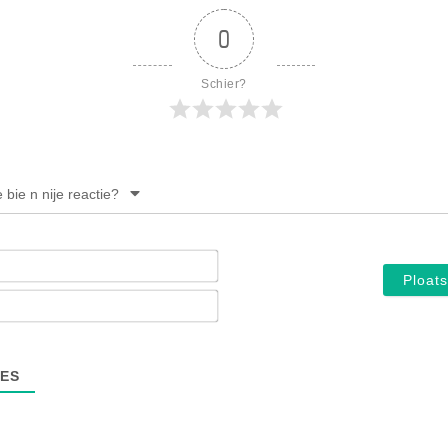
0
Schier?
e bie n nije reactie?
Noam*
E-
mail*
ES