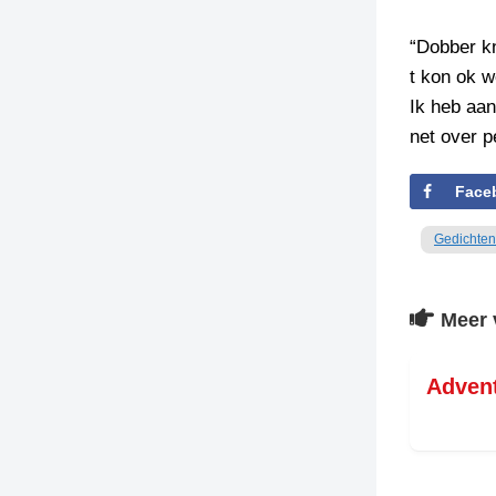
“Dobber k
t kon ok w
Ik heb aa
net over 
Face
Gedichten
Meer 
Adven