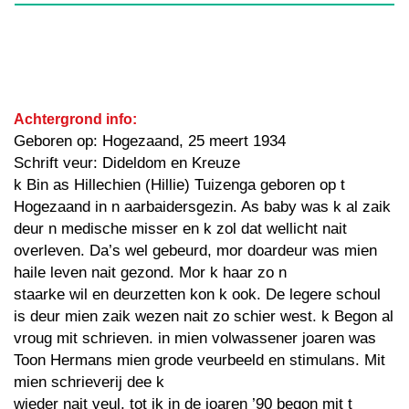
Achtergrond info:
Geboren op: Hogezaand, 25 meert 1934
Schrift veur: Dideldom en Kreuze
k Bin as Hillechien (Hillie) Tuizenga geboren op t
Hogezaand in n aarbaidersgezin. As baby was k al zaik
deur n medische misser en k zol dat wellicht nait
overleven. Da’s wel gebeurd, mor doardeur was mien
haile leven nait gezond. Mor k haar zo n
staarke wil en deurzetten kon k ook. De legere schoul
is deur mien zaik wezen nait zo schier west. k Begon al
vroug mit schrieven. in mien volwassener joaren was
Toon Hermans mien grode veurbeeld en stimulans. Mit
mien schrieverij dee k
wieder nait veul, tot ik in de joaren ’90 begon mit t