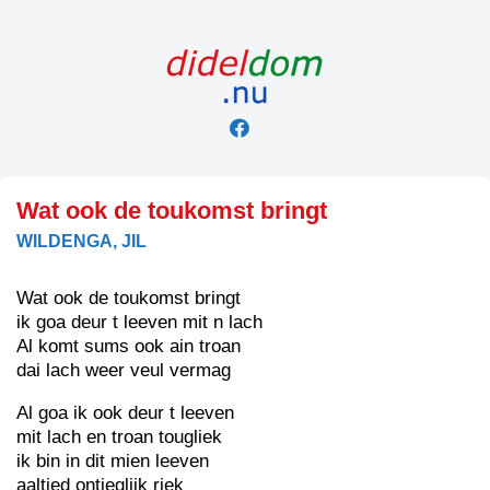
Skip
to
content
Wat ook de toukomst bringt
WILDENGA, JIL
Wat ook de toukomst bringt
ik goa deur t leeven mit n lach
Al komt sums ook ain troan
dai lach weer veul vermag
Al goa ik ook deur t leeven
mit lach en troan tougliek
ik bin in dit mien leeven
aaltied ontieglijk riek