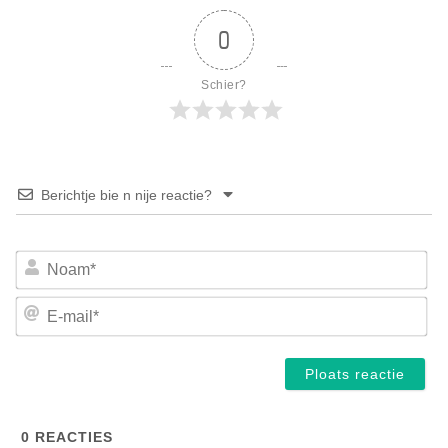
0
Schier?
Berichtje bie n nije reactie?
No
E-
mai
0
REACTIES