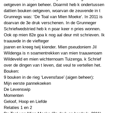
oetgeven in aigen beheer. Doarmit heb k ondertussen
dattien bouken oetgeven, woarvan de zeuvende in t
Grunnegs was: ‘De Toal van Mien Moeke’. In 2011 is
doarvan de 3e druk verschenen. In de Grunneger
Schriefwedstried heb k n poar keer n pries wonnen.
Ook op mien 82e goa k nog aal deur mit schrieven. Ik
traauwde in de viefteger
joaren en kreeg twij kiender. Mien pseudoniem Jil
Wildenga is n soamentrekken van mien traauwnoam
Wildeveld en mien wichternoam Tuizenga. k Schrief
over de dingen van t leven, dat veul te vertellen het.
Bouken:
9 bouken in de rieg ‘Levensfase’ (aigen beheer):
Mijn eerste pannekoeken
De Levenswip
Momenten
Geloof, Hoop en Liefde
Relaties 1 en 2