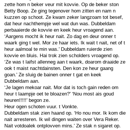
zette hom n beker veur mit kovvie. Op de beker ston
Betty Boop. Ze ging tegenover hom zitten en nam n
kuzzen op schoot. Ze kwam zeker langzoam tot besef,
dat heur nachthempje wel wat dun was. Dubbeldam
perbaaierde de kovvie en keek heur vroagend aan.
‘Aargens mocht ik heur nait. Zo dag en deur onner t
waark ging t wel. Mor ze haar iets. Ik wait t nait, net of t
heur aalmoal te min was.’ Dubbeldam ruierde zien
kovvie en bluis. Hai trok zien scholders vroagend op.
‘Ze was t laifst allenneg aan t waark, doarom draaide ze
ook t maist nachtdainsten. Den kon ze heur gaang
goan.’ Ze sluig de bainen onner t gat en keek
Dubbeldam aan.
‘Je lagen mekoar nait. Mor dat is toch gain reden om
heur t laampje oet te bloazen?’ ‘Nou most ais goud
heuren!!!!!’ begon ze.
Heur ogen schoten vuur. t Vonkte.
Dubbeldam stak zien haand op. ‘Ho nou mor. Ik kom die
nait arresteren. Ik wil dingen waiten over Vera Reker.
Nait votdoalek ontplovven mins.’ Ze stak n sigaret op.