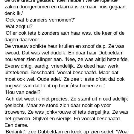
de overdracht gedaan. Toen hebben we de lopende
zaken doorgenomen en daarna is ze naar huis gegaan,
denk ik.’
‘Ook wat bizunders vernomen?’
‘Wat zegt u?’
‘Of er ook iets bizonders aan haar was, die keer of de
dagen daarvoor.’
De vraauw schikte heur krullen en snoof daip. Ze was
kwoad. Dat was wel dudelk. En doar haar Dubbeldam
nou weer zien slinger aan. ‘Nee, ze was altijd hetzelfde.
Evenwichtig, aardig, vriendelijk. Ze deed haar werk
uitstekend. Beschaafd. Vooral beschaafd. Maar dat
moet ook wel. Oude adel.’ Ze zee t leste ofdat dat ook
nog wat van dat licht op heur òfschienen zol.’
‘Hou van oadel?’
‘Ach dat weet ik niet precies. Ze stamt uit n oud adellijk
geslacht. Maar ze stond zich daar nooit op voor
trouwens. Ze was jonkvrouwe of iets dergelijks. Ze was
het gewoon. Stijlvol en sierlijk. En vooral beschaafd.
Een dame.’
‘Bedankt’, zee Dubbeldam en keek op zien sedel. ‘Woar