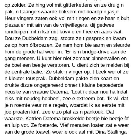
op zolder. Ze hing vol mit glitterkettens en ze druig n
pak. n Laange swaarde boksem mit doarop n jasje.
Heur vingers zaten ook vol mit ringen en ze haar n bult
plezaaier mit ain van de vrijwillegers, dij gedwee
rondluipen mit n kar mit kovvie en thee en aans wat.
Dou ze Dubbeldam zag, stopte ze t gesprek en kwam
ze op hom òfbroezen. Ze nam hom bie aarm en sleurde
hom de grode hal weer in. ‘Er is n bridge-drive aan de
gang meneer. U kunt hier niet zomaar binnenvallen en
de boel een beetje verstoren. U dient zich te melden bij
de centrale balie.’ Ze stak n vinger op. t Leek wel of ze
n kleuter tousprak. Dubbeldam pakte zien koart en
drukte dizze ongegeneerd onner t klaine bepoederde
neuske van vraauw Datema. ‘Loat ik doar nou hailndal
niks mit neudeg hebben’, zee e extreem bot. ‘Ik wil dat
je n roemte veur mie regeln, woardat ik as eerste mit
joe proaten kin’, zee e zo plat as n pankouk. Dat
waarkte. Katrien Datema brokkelde beetje bie beetje òf
en luip vot. Ze foeterde. Vief menuten loater zat e weer
aan de grode toavel, woar e ook aal mit Dina Stallinga