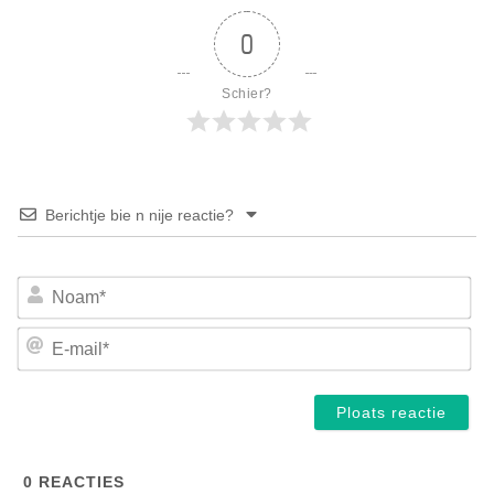
0
Schier?
Berichtje bie n nije reactie?
No
E-
mai
0
REACTIES