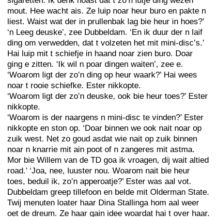
sigaretten. Ik denk hoast dat t zo’n lutje ding wezen
mout. Hee wacht ais. Ze luip noar heur buro en pakte n
liest. Waist wat der in prullenbak lag bie heur in hoes?’
‘n Leeg deuske’, zee Dubbeldam. ‘En ik duur der n laif
ding om verwedden, dat t volzeten het mit mini-disc’s.’
Hai luip mit t schiefje in haand noar zien buro. Doar
ging e zitten. ‘Ik wil n poar dingen waiten’, zee e.
‘Woarom ligt der zo’n ding op heur waark?’ Hai wees
noar t rooie schiefke. Ester nikkopte.
‘Woarom ligt der zo’n deuske, ook bie heur toes?’ Ester
nikkopte.
‘Woarom is der naargens n mini-disc te vinden?’ Ester
nikkopte en ston op. ‘Doar binnen we ook nait noar op
zuik west. Net zo goud asdat wie nait op zuik binnen
noar n knarrie mit ain poot of n zangeres mit astma.
Mor bie Willem van de TD goa ik vroagen, dij wait altied
road.’ ‘Joa, nee, luuster nou. Woarom nait bie heur
toes, beduil ik, zo’n apperoatje?’ Ester was aal vot.
Dubbeldam greep tillefoon en belde mit Olderman State.
Twij menuten loater haar Dina Stallinga hom aal weer
oet de dreum. Ze haar gain idee woardat hai t over haar.