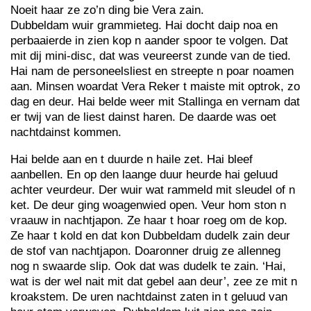
Noeit haar ze zo’n ding bie Vera zain.
Dubbeldam wuir grammieteg. Hai docht daip noa en
perbaaierde in zien kop n aander spoor te volgen. Dat
mit dij mini-disc, dat was veureerst zunde van de tied.
Hai nam de personeelsliest en streepte n poar noamen
aan. Minsen woardat Vera Reker t maiste mit optrok, zo
dag en deur. Hai belde weer mit Stallinga en vernam dat
er twij van de liest dainst haren. De daarde was oet
nachtdainst kommen.
Hai belde aan en t duurde n haile zet. Hai bleef
aanbellen. En op den laange duur heurde hai geluud
achter veurdeur. Der wuir wat rammeld mit sleudel of n
ket. De deur ging woagenwied open. Veur hom ston n
vraauw in nachtjapon. Ze haar t hoar roeg om de kop.
Ze haar t kold en dat kon Dubbeldam dudelk zain deur
de stof van nachtjapon. Doaronner druig ze allenneg
nog n swaarde slip. Ook dat was dudelk te zain. ‘Hai,
wat is der wel nait mit dat gebel aan deur’, zee ze mit n
kroakstem. De uren nachtdainst zaten in t geluud van