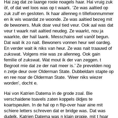
Hai zag dat ze laange rooie noagels haar. Hai vruig zuk
òf, of dat wel loos was op t waark. ‘Ze was aaltied op
zuk zulf en gesloten. Ik haar allenneg n tillefoonnummer
en ik wis woardat ze woonde. Ze was aaltied bezeg mit
de bewoners. Muik doar veul tied veur. Ook aal was dat
veur t waark nait aaltied neudeg. Ze waarkt, nou ja
waarkte, der hail laank. Messchains wel vanòf begun.
Dat wait ik zo nait. Bewoners vonnen heur wel oardeg.
En verder wait ik niks van heur. Ze was nait traauwd of
zukswat. Volgens mie was ze allenneg. Ook gain
femilie of zukswat. Wat mout ik der van zeggen. t
Begroot mie dat ze der nait meer is.’ Ze prevelden nog
n zetje deur over Olderman State. Dubbeldam stapte op
en ree noar de Olderman State. ‘Weer niks wiezer
worden’, docht e.
Hai von Katrien Datema in de grode zoal. Bie
verschaidene toavels zaten koppels òldjes te
koartspeulen. In de hal op n flip-over haar aine mit
schiere letters schreven dat er bridge was. Dat was
dudelk. Katrien Datema was n klain propje, mit t hoar