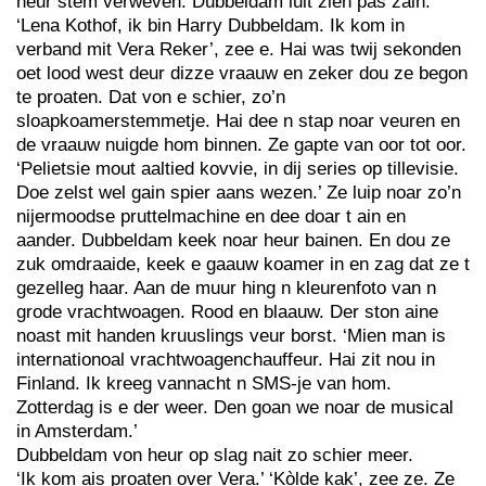
heur stem verweven. Dubbeldam luit zien pas zain.
‘Lena Kothof, ik bin Harry Dubbeldam. Ik kom in
verband mit Vera Reker’, zee e. Hai was twij sekonden
oet lood west deur dizze vraauw en zeker dou ze begon
te proaten. Dat von e schier, zo’n
sloapkoamerstemmetje. Hai dee n stap noar veuren en
de vraauw nuigde hom binnen. Ze gapte van oor tot oor.
‘Pelietsie mout aaltied kovvie, in dij series op tillevisie.
Doe zelst wel gain spier aans wezen.’ Ze luip noar zo’n
nijermoodse pruttelmachine en dee doar t ain en
aander. Dubbeldam keek noar heur bainen. En dou ze
zuk omdraaide, keek e gaauw koamer in en zag dat ze t
gezelleg haar. Aan de muur hing n kleurenfoto van n
grode vrachtwoagen. Rood en blaauw. Der ston aine
noast mit handen kruuslings veur borst. ‘Mien man is
internationoal vrachtwoagenchauffeur. Hai zit nou in
Finland. Ik kreeg vannacht n SMS-je van hom.
Zotterdag is e der weer. Den goan we noar de musical
in Amsterdam.’
Dubbeldam von heur op slag nait zo schier meer.
‘Ik kom ais proaten over Vera.’ ‘Kòlde kak’, zee ze. Ze