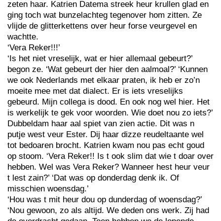
zeten haar. Katrien Datema streek heur krullen glad en
ging toch wat bunzelachteg tegenover hom zitten. Ze
vlijde de glitterkettens over heur forse veurgevel en
wachtte.
‘Vera Reker!!!’
‘Is het niet vreselijk, wat er hier allemaal gebeurt?’
begon ze. ‘Wat gebeurt der hier den aalmoal?’ ‘Kunnen
we ook Nederlands met elkaar praten, ik heb er zo’n
moeite mee met dat dialect. Er is iets vreselijks
gebeurd. Mijn collega is dood. En ook nog wel hier. Het
is werkelijk te gek voor woorden. Wie doet nou zo iets?’
Dubbeldam haar aal spiet van zien actie. Dit was n
putje west veur Ester. Dij haar dizze reudeltaante wel
tot bedoaren brocht. Katrien kwam nou pas echt goud
op stoom. ‘Vera Reker!! Is t ook slim dat wie t doar over
hebben. Wel was Vera Reker? Wanneer hest heur veur
t lest zain?’ ‘Dat was op donderdag denk ik. Of
misschien woensdag.’
‘Hou was t mit heur dou op dunderdag of woensdag?’
‘Nou gewoon, zo als altijd. We deden ons werk. Zij had