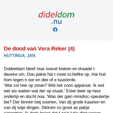
Skip
to
content
De dood van Vera Reker (4)
HUTTINGA, JAN
Dubbeldam bleef noar toavel kieken en draaide t
deuske om. Dou pakte hai t rooie schiefke op. Hai huil
hom tegen n oor en dee of e luusterde.
‘Wat zol hier op stoan? Wel het zoon apparoat. Ik wol
wel ais waiten wat der op staait.’ Ester beet op heur
onderlip en docht noa. ‘Was der gain minidisc-speulertje
bie? Der binnen twij soorten. Van dij grode kaasten en
van dij lutje dingen. Sikkom zo groot as pakje