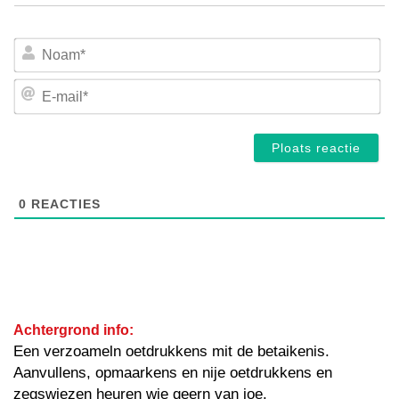
No
E-
mai
0
REACTIES
Achtergrond info:
Een verzoameln oetdrukkens mit de betaikenis.
Aanvullens, opmaarkens en nije oetdrukkens en
zegswiezen heuren wie geern van joe.