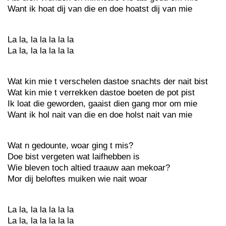
Want ik hoat dij van die en doe hoatst dij van mie
La la, la la la la la
La la, la la la la la
Wat kin mie t verschelen dastoe snachts der nait bist
Wat kin mie t verrekken dastoe boeten de pot pist
Ik loat die geworden, gaaist dien gang mor om mie
Want ik hol nait van die en doe holst nait van mie
Wat n gedounte, woar ging t mis?
Doe bist vergeten wat laifhebben is
Wie bleven toch altied traauw aan mekoar?
Mor dij beloftes muiken wie nait woar
La la, la la la la la
La la, la la la la la