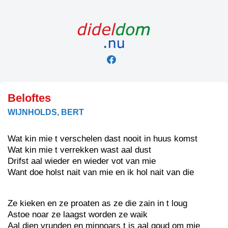
Skip
to
content
Beloftes
WIJNHOLDS, BERT
Wat kin mie t verschelen dast nooit in huus komst
Wat kin mie t verrekken wast aal dust
Drifst aal wieder en wieder vot van mie
Want doe holst nait van mie en ik hol nait van die
Ze kieken en ze proaten as ze die zain in t loug
Astoe noar ze laagst worden ze waik
Aal dien vrunden en minnoars t is aal goud om mie