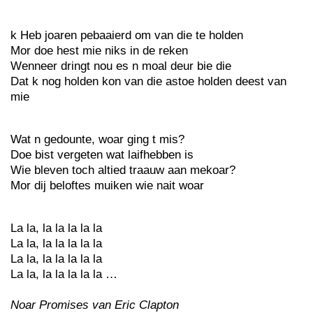
k Heb joaren pebaaierd om van die te holden
Mor doe hest mie niks in de reken
Wenneer dringt nou es n moal deur bie die
Dat k nog holden kon van die astoe holden deest van
mie
Wat n gedounte, woar ging t mis?
Doe bist vergeten wat laifhebben is
Wie bleven toch altied traauw aan mekoar?
Mor dij beloftes muiken wie nait woar
La la, la la la la la
La la, la la la la la
La la, la la la la la
La la, la la la la la …
Noar Promises van Eric Clapton