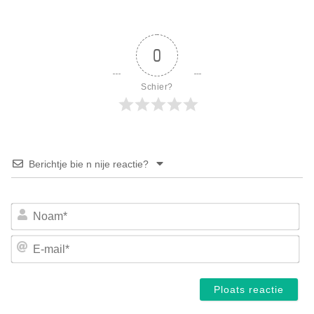
0
Schier?
Berichtje bie n nije reactie?
No
E-
mai