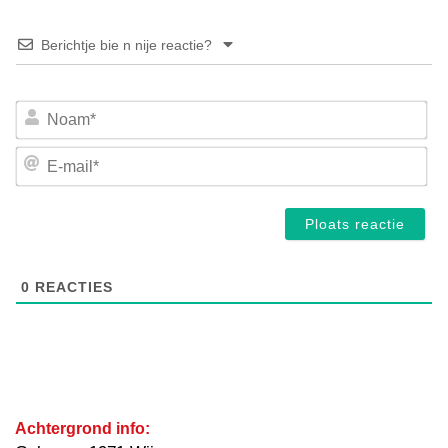
Berichtje bie n nije reactie?
No
E-
mai
0
REACTIES
Achtergrond info: