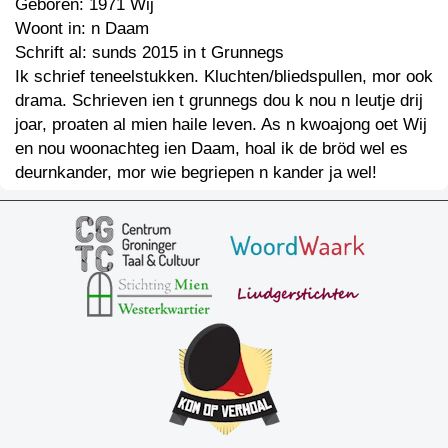
Geboren: 1971 Wij
Woont in: n Daam
Schrift al: sunds 2015 in t Grunnegs
Ik schrief teneelstukken. Kluchten/bliedspullen, mor ook
drama. Schrieven ien t grunnegs dou k nou n leutje drij
joar, proaten al mien haile leven. As n kwoajong oet Wij
en nou woonachteg ien Daam, hoal ik de bröd wel es
deurnkander, mor wie begriepen n kander ja wel!