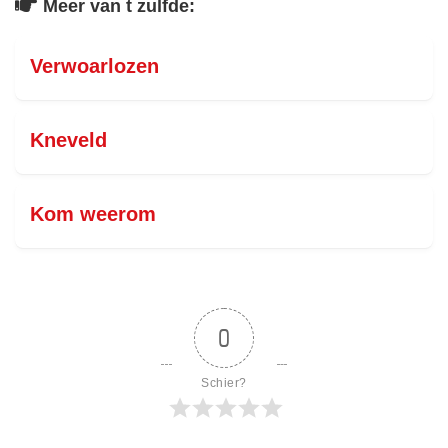
Meer van t zulfde:
Verwoarlozen
Kneveld
Kom weerom
0
Schier?