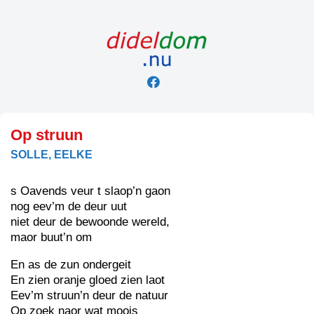
Skip
to
content
Op struun
SOLLE, EELKE
s Oavends veur t slaop’n gaon
nog eev’m de deur uut
niet deur de bewoonde wereld,
maor buut’n om
En as de zun ondergeit
En zien oranje gloed zien laot
Eev’m struun’n deur de natuur
Op zoek naor wat moois