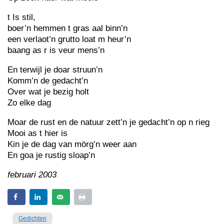
t Is stil,
boer’n hemmen t gras aal binn’n
een verlaot’n grutto loat m heur’n
baang as r is veur mens’n
En terwijl je doar struun’n
Komm’n de gedacht’n
Over wat je bezig holt
Zo elke dag
Moar de rust en de natuur zett’n je gedacht’n op n rieg
Mooi as t hier is
Kin je de dag van mörg’n weer aan
En goa je rustig sloap’n
februari 2003
Gedichten