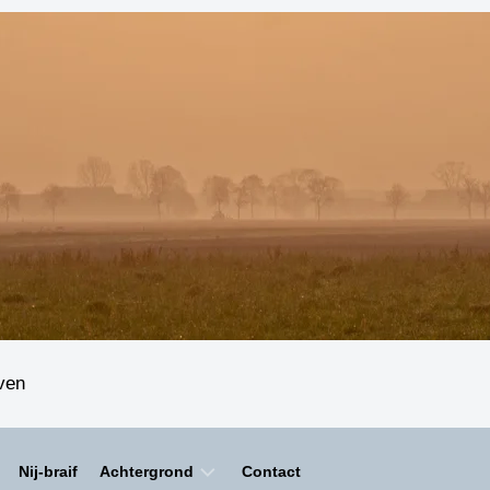
even
Nij-braif
Achtergrond
Contact