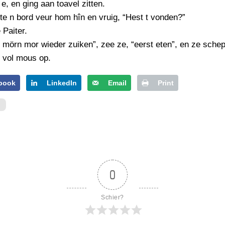
PERSBERICHT
 e, en ging aan toavel zitten.
e n bord veur hom hîn en vruig, “Hest t vonden?”
FOTO’S
 Paiter.
mörn mor wieder zuiken”, zee ze, “eerst eten”, en ze sche
 vol mous op.
book
LinkedIn
Email
Print
0
Schier?