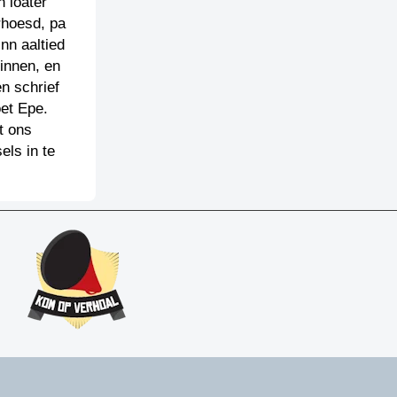
 loater
rhoesd, pa
nn aaltied
innen, en
n schrief
oet Epe.
t ons
els in te