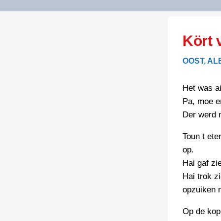
LITERATUUR
OPSTUREN
GEDICHTEN
Kört 
OVEREG
SPELLENSCONTROLE
HAIKU’S
BIENOAMEN
OOST, AL
SCHRIEFREGELS
LAIDJES
LAIDTEKSTEN
LEGENDEN
Het was ai
LIMERICKS
Pa, moe e
RECEPTEN
LUUSTERN
Der werd n
SPREUKEN
SCHRIEFWEDST
Toun t ete
2024
VEURDRACHTE
op.
SCHRIEFWEDST
Hai gaf z
2025
Hai trok z
SCHRIEFWEDST
opzuiken m
2026
Op de kop 
STRIPS