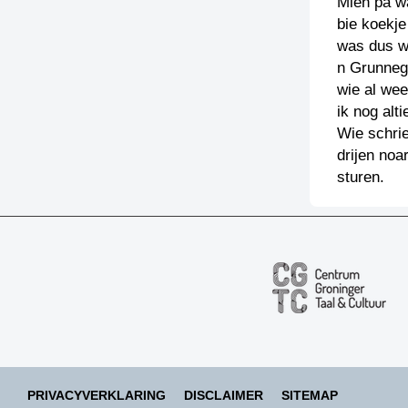
Mien pa wa
bie koekje
was dus wa
n Grunnegs
wie al wee
ik nog alt
Wie schrie
drijen noa
sturen.
PRIVACYVERKLARING
DISCLAIMER
SITEMAP