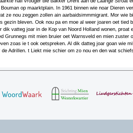
arkte hail vrouger bie bakker Drent aan de Laange Stroat en
 Bouman op maarktplain. In 1961 binnen wie noar Dieren ve
t ze nou zeggen zollen ain aarbaidsimmmigrant. Mor wie bi
 gezin bleven. Ook nou pa en moe al weer joaren oet tied b
r dik vatteg joar in de Kop van Noord Holland wonen, proat e
ied Grunnegs mit mien bruier oet Warnsveld en mien zuster 
ven zoas ie t ook oetspreken. Al dik datteg joar goan wie mi
r de Adrillen. t Liekt mie schier om zo nou en den wat schiefs