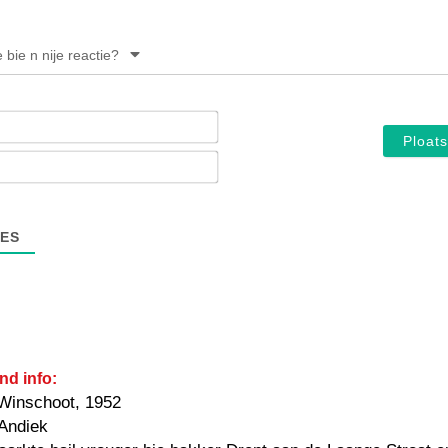
e bie n nije reactie?
Noam*
E-
mail*
ES
nd info:
Winschoot, 1952
 Andiek