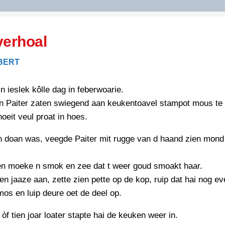
DIDELDOM.COM
verhoal
KREUZE
BERT
JOEN
HORIZON
n ieslek kôlle dag in feberwoarie.
PAZZIPANTEN
n Paiter zaten swiegend aan keukentoavel stampot mous te 
oeit veul proat in hoes.
RIED
FLYER
n doan was, veegde Paiter mit rugge van d haand zien mond 
N
INZENDENS
RIED
FLYER
ien moeke n smok en zee dat t weer goud smoakt haar.
PERSBERICHT
ien jaaze aan, zette zien pette op de kop, ruip dat hai nog e
INZENDENS
RIED
os en luip deure oet de deel op.
SCHRIEFWEDSTRIED
2026
JURYRAPPORT
òf tien joar loater stapte hai de keuken weer in.
FLYER