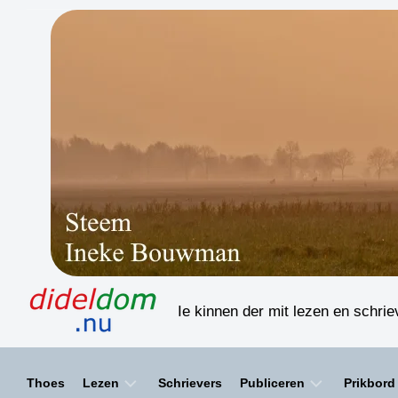
Skip
to
content
Ie kinnen der mit lezen en schri
Thoes
Lezen
Schrievers
Publiceren
Prikbord