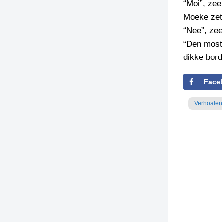
“Moi”, zee
Moeke zett
TIEDSCHRIFT
KREUZE
“Nee”, zee
“Den most 
TENEEL
dikke bord
VERHOALEN
Face
Verhoalen