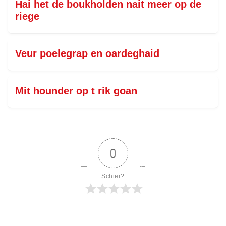
Hai het de boukholden nait meer op de
riege
Veur poelegrap en oardeghaid
Mit hounder op t rik goan
0
Schier?