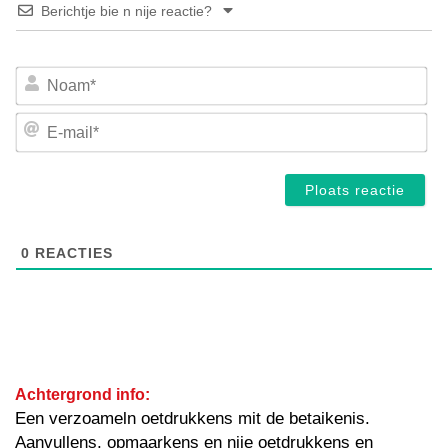
Berichtje bie n nije reactie?
No
E-
mai
0
REACTIES
Achtergrond info:
Een verzoameln oetdrukkens mit de betaikenis.
Aanvullens, opmaarkens en nije oetdrukkens en