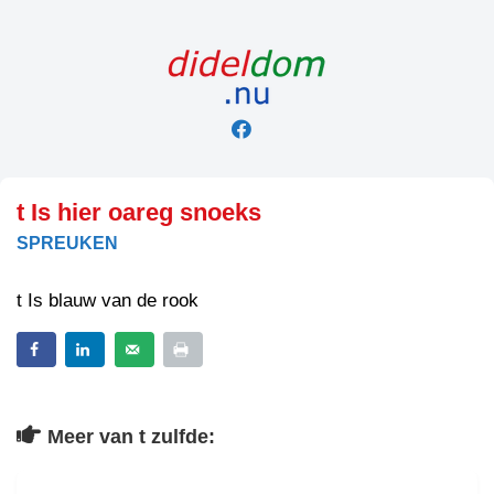
Skip
to
content
t Is hier oareg snoeks
SPREUKEN
t Is blauw van de rook
Meer van t zulfde: