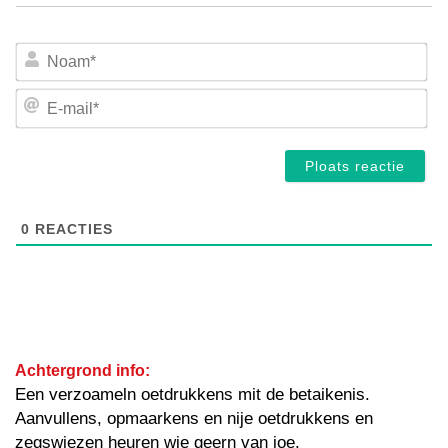
No
E-
mai
0
REACTIES
Achtergrond info:
Een verzoameln oetdrukkens mit de betaikenis.
Aanvullens, opmaarkens en nije oetdrukkens en
zegswiezen heuren wie geern van joe.