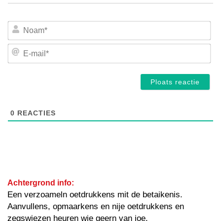
No
E-
mai
0
REACTIES
Achtergrond info:
Een verzoameln oetdrukkens mit de betaikenis.
Aanvullens, opmaarkens en nije oetdrukkens en
zegswiezen heuren wie geern van joe.