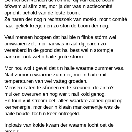
òfkwam al slim zat, mor ja der was n actiecomité
opricht, behold van de leste boom.
Ze haren der nog n rechtszoak van moakt, mor t comité
haar geliek kregen en zo ston de boom der nog.
Veul mensen hoopten dat hai bie n flinke stórm wel
omwaaien zol, mor hai was in aal dij joaren zo
verankerd in de grond dat hai best wel n störmpje
aankon, ook wel n haile grote störm.
Mor nou wol t geval dat t n haile waarme zummer was.
Nait zomor n waarme zummer, mor n haite mit
temperaturen van wel vatteg groaden.
Mensen zaten te stìnnen en te kreunen, de airco’s
muiken overuren en nog wer t nail kold genog.
En toun vuil stroom oet, alles waarkte aaltied goud op
kernenergie, mor deur n klaain mankementje was de
haile boudel toch n keer ontregeld.
Inploats van kolde kwam der waarme locht oet de
airco’s.