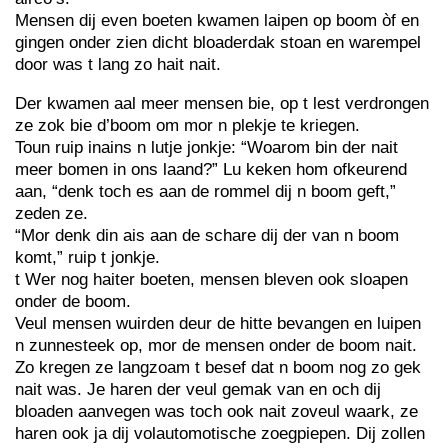
Mensen dij even boeten kwamen laipen op boom òf en
gingen onder zien dicht bloaderdak stoan en warempel
door was t lang zo hait nait.
Der kwamen aal meer mensen bie, op t lest verdrongen
ze zok bie d’boom om mor n plekje te kriegen.
Toun ruip inains n lutje jonkje: “Woarom bin der nait
meer bomen in ons laand?” Lu keken hom ofkeurend
aan, “denk toch es aan de rommel dij n boom geft,”
zeden ze.
“Mor denk din ais aan de schare dij der van n boom
komt,” ruip t jonkje.
t Wer nog haiter boeten, mensen bleven ook sloapen
onder de boom.
Veul mensen wuirden deur de hitte bevangen en luipen
n zunnesteek op, mor de mensen onder de boom nait.
Zo kregen ze langzoam t besef dat n boom nog zo gek
nait was. Je haren der veul gemak van en och dij
bloaden aanvegen was toch ook nait zoveul waark, ze
haren ook ja dij volautomotische zoegpiepen. Dij zollen