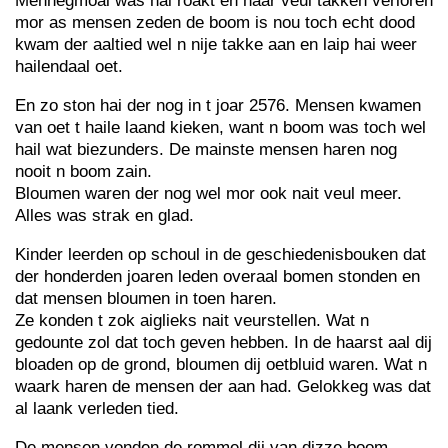
Mennegmoal was hai roakt en haar veul takken verloren
mor as mensen zeden de boom is nou toch echt dood
kwam der aaltied wel n nije takke aan en laip hai weer
hailendaal oet.
En zo ston hai der nog in t joar 2576. Mensen kwamen
van oet t haile laand kieken, want n boom was toch wel
hail wat biezunders. De mainste mensen haren nog
nooit n boom zain.
Bloumen waren der nog wel mor ook nait veul meer.
Alles was strak en glad.
Kinder leerden op schoul in de geschiedenisbouken dat
der honderden joaren leden overaal bomen stonden en
dat mensen bloumen in toen haren.
Ze konden t zok aiglieks nait veurstellen. Wat n
gedounte zol dat toch geven hebben. In de haarst aal dij
bloaden op de grond, bloumen dij oetbluid waren. Wat n
waark haren de mensen der aan had. Gelokkeg was dat
al laank verleden tied.
De mensen vonden de rommel dij van dizze boom