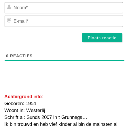
No
E-
mai
0
REACTIES
Achtergrond info:
Geboren: 1954
Woont in: Westerlij
Schrift al: Sunds 2007 in t Grunnegs…
Ik bin trouwd en heb vief kinder al bin de mainsten al