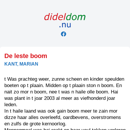
Skip
to
content
De leste boom
KANT, MARIAN
t Was prachteg weer, zunne scheen en kinder speulden
boeten op t plaain. Midden op t plaain ston n boom. En
nait zo mor n boom, nee t was n haile olle boom. Hai
was plant in t joar 2003 al meer as viefhonderd joar
leden.
In t haile laand was ook gain boom meer te zain mor
dizze haar alles overleefd, oardbevens, overstromens
en zulfs de grote kernoorlog.