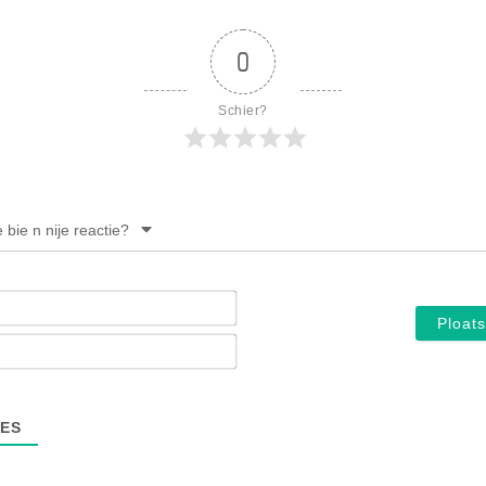
PERSBERICHT
FOTO’S
0
Schier?
e bie n nije reactie?
Noam*
E-
mail*
ES