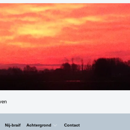
even
Nij-braif
Achtergrond
Contact