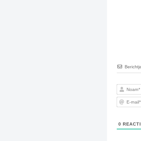
TIEDSCHRIFT
KREUZE
TENEEL
VERHOALEN
Berichtj
0
REACTI