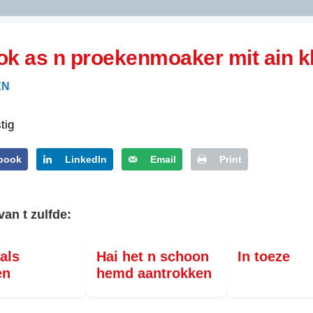
DIDELDOM.COM
ok as n proekenmoaker mit ain k
KREUZE
EN
JOEN
HORIZON
tig
PAZZIPANTEN
book
LinkedIn
Email
Print
RIED
FLYER
N
van t zulfde:
INZENDENS
RIED
FLYER
PERSBERICHT
als
Hai het n schoon
In toeze
INZENDENS
RIED
SCHRIEFWEDSTRIED
en
hemd aantrokken
2026
JURYRAPPORT
FLYER