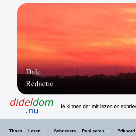
Skip
to
content
Ie kinnen der mit lezen en schri
Thoes
Lezen
Schrievers
Publiceren
Prikbord