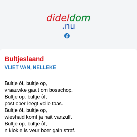
Skip
to
content
Bultjeslaand
VLIET VAN, NELLEKE
Bultje òf, bultje op,
vraauwke gaait om bosschop.
Bultje op, bultje òf,
postloper leegt volle taas.
Bultje òf, bultje op,
wieshaid komt ja nait vanzulf.
Bultje op, bultje òf,
n klokje is veur boer gain straf.