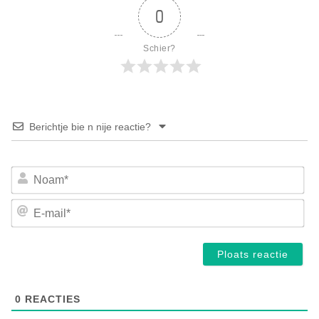
0
Schier?
Berichtje bie n nije reactie?
No
E-
mai
0
REACTIES