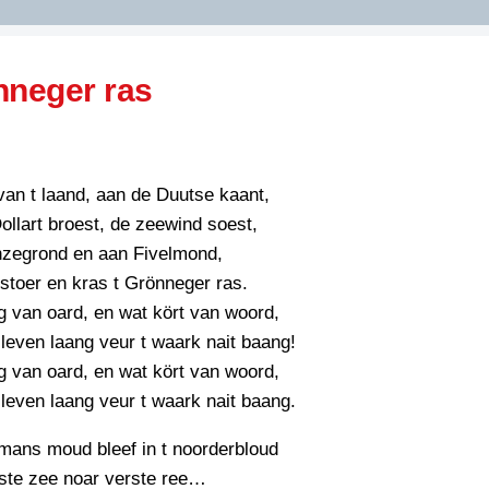
DIDELDOM.COM
nneger ras
KREUZE
JOEN
HORIZON
van t laand, aan de Duutse kaant,
PAZZIPANTEN
llart broest, de zeewind soest,
zegrond en aan Fivelmond,
 stoer en kras t Grönneger ras.
RIED
FLYER
ug van oard, en wat kört van woord,
N
INZENDENS
leven laang veur t waark nait baang!
RIED
FLYER
ug van oard, en wat kört van woord,
PERSBERICHT
leven laang veur t waark nait baang.
INZENDENS
RIED
SCHRIEFWEDSTRIED
2026
JURYRAPPORT
mans moud bleef in t noorderbloud
FLYER
ste zee noar verste ree…