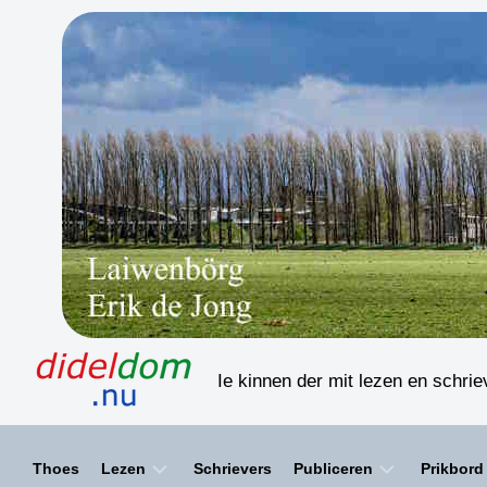
Skip
to
content
Ie kinnen der mit lezen en schri
Thoes
Lezen
Schrievers
Publiceren
Prikbord