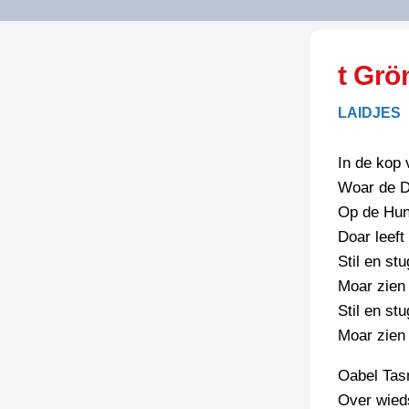
LITERATUUR
OPSTUREN
GEDICHTEN
t Grö
OVEREG
SPELLENSCONTROLE
HAIKU’S
BIENOAMEN
LAIDJES
SCHRIEFREGELS
LAIDJES
LAIDTEKSTEN
LEGENDEN
In de kop 
LIMERICKS
Woar de Do
RECEPTEN
LUUSTERN
Op de Hun
SPREUKEN
Doar leeft
SCHRIEFWEDST
2024
Stil en st
VEURDRACHTE
Moar zien 
SCHRIEFWEDST
Stil en st
2025
Moar zien 
SCHRIEFWEDST
2026
Oabel Tas
Over wied
STRIPS