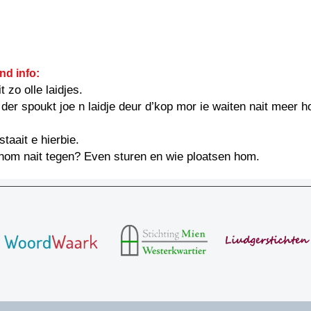
nd info:
t zo olle laidjes.
 der spoukt joe n laidje deur d’kop mor ie waiten nait meer h
taait e hierbie.
hom nait tegen? Even sturen en wie ploatsen hom.