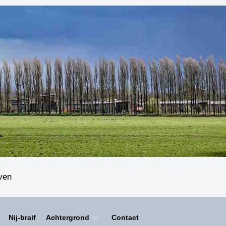
even
Nij-braif
Achtergrond
Contact