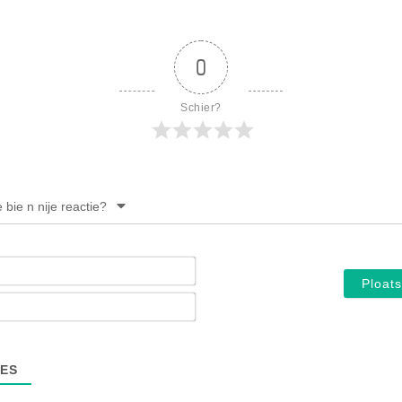
0
Schier?
e bie n nije reactie?
Noam*
E-
mail*
ES