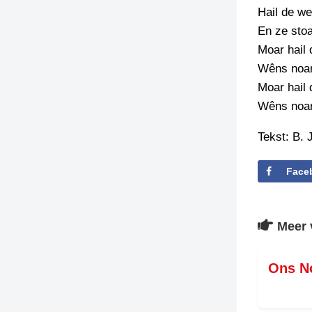
Hail de w
TIEDSCHRIFT
En ze stoan
KREUZE
Moar hail 
TENEEL
Wêns noar
Moar hail 
VERHOALEN
Wêns noar
Tekst: B.
Face
Meer 
Ons N