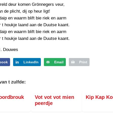
PERSBERICHT
ereld deur komen Grönnegers veur,
 de plicht, dij op heur ligt!
FOTO’S
daip en waarm blift bie riek en aarm
 t houkje laand aan de Duutse kaant.
daip en waarm blift bie riek en aarm
 t houkje laand aan de Duutse kaant.
 J. Douwes
book
LinkedIn
Email
Print
van t zulfde:
oordbrouk
Vot vot vot mien
Kip Kap Ko
peerdje