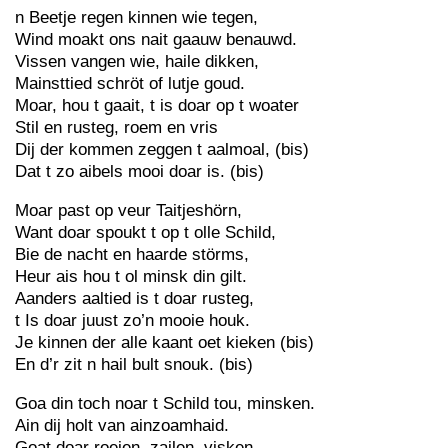
n Beetje regen kinnen wie tegen,
Wind moakt ons nait gaauw benauwd.
Vissen vangen wie, haile dikken,
Mainsttied schröt of lutje goud.
Moar, hou t gaait, t is doar op t woater
Stil en rusteg, roem en vris
Dij der kommen zeggen t aalmoal, (bis)
Dat t zo aibels mooi doar is. (bis)
Moar past op veur Taitjeshörn,
Want doar spoukt t op t olle Schild,
Bie de nacht en haarde störms,
Heur ais hou t ol minsk din gilt.
Aanders aaltied is t doar rusteg,
t Is doar juust zo’n mooie houk.
Je kinnen der alle kaant oet kieken (bis)
En d’r zit n hail bult snouk. (bis)
Goa din toch noar t Schild tou, minsken.
Ain dij holt van ainzoamhaid.
Goat doar roeien, zailen, visken,