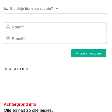
Berichtje bie n nije reactie?
No
E-
mai
0
REACTIES
Achtergrond info:
Olle en nait zo olle laidjes.