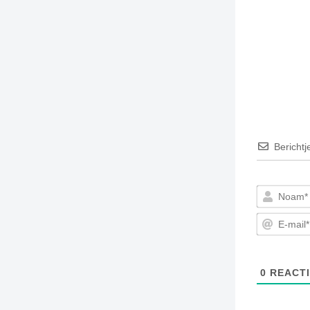
TIEDSCHRIFT
KREUZE
TENEEL
VERHOALEN
Berichtj
0
REACTI