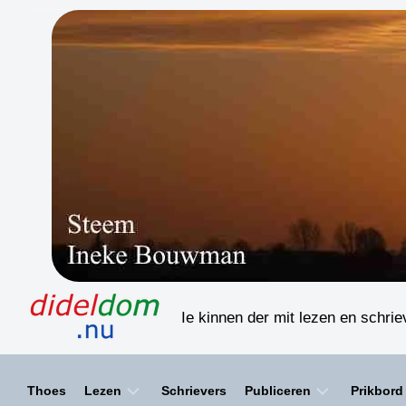
Skip
to
content
Ie kinnen der mit lezen en schri
Thoes
Lezen
Schrievers
Publiceren
Prikbord