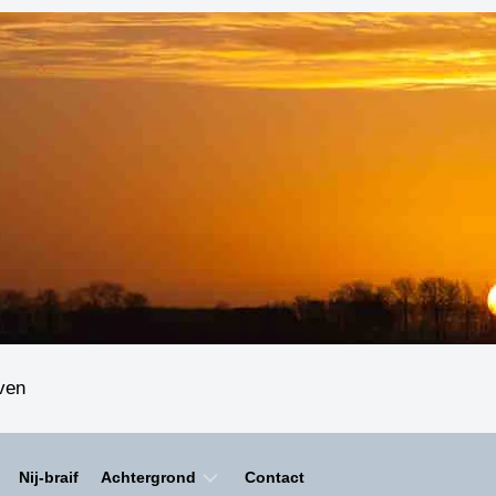
even
Nij-braif
Achtergrond
Contact