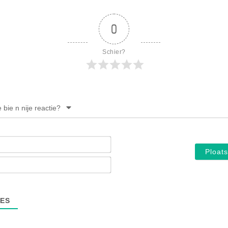
PERSBERICHT
FOTO’S
0
Schier?
e bie n nije reactie?
Noam*
E-
mail*
ES