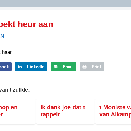
DIDELDOM.COM
oekt heur aan
KREUZE
EN
JOEN
HORIZON
t haar
PAZZIPANTEN
book
LinkedIn
Email
Print
RIED
FLYER
N
van t zulfde:
INZENDENS
RIED
FLYER
PERSBERICHT
hop en
Ik dank joe dat t
t Mooiste 
INZENDENS
RIED
SCHRIEFWEDSTRIED
r
rappelt
van Aikam
2026
JURYRAPPORT
FLYER