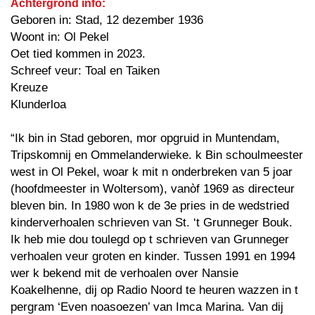
Achtergrond info:
Geboren in: Stad, 12 dezember 1936
Woont in: Ol Pekel
Oet tied kommen in 2023.
Schreef veur: Toal en Taiken
Kreuze
Klunderloa
“Ik bin in Stad geboren, mor opgruid in Muntendam,
Tripskomnij en Ommelanderwieke. k Bin schoulmeester
west in Ol Pekel, woar k mit n onderbreken van 5 joar
(hoofdmeester in Woltersom), vanòf 1969 as directeur
bleven bin. In 1980 won k de 3e pries in de wedstried
kinderverhoalen schrieven van St. ‘t Grunneger Bouk.
Ik heb mie dou toulegd op t schrieven van Grunneger
verhoalen veur groten en kinder. Tussen 1991 en 1994
wer k bekend mit de verhoalen over Nansie
Koakelhenne, dij op Radio Noord te heuren wazzen in t
pergram ‘Even noasoezen’ van Imca Marina. Van dij