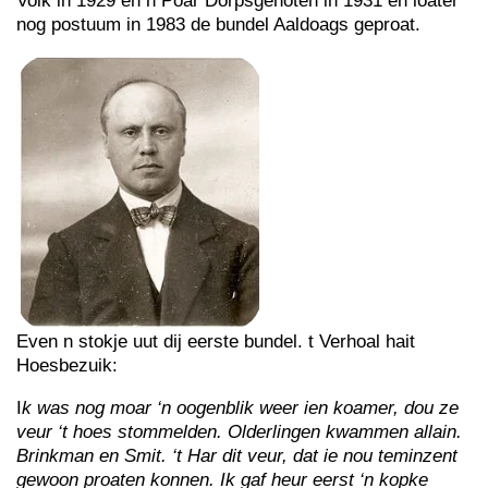
Volk in 1929 en n Poar Dörpsgenoten in 1931 en loater
nog postuum in 1983 de bundel Aaldoags geproat.
Even n stokje uut dij eerste bundel. t Verhoal hait
Hoesbezuik:
I
k was nog moar ‘n oogenblik weer ien koamer, dou ze
veur ‘t hoes stommelden. Olderlingen kwammen allain.
Brinkman en Smit. ‘t Har dit veur, dat ie nou teminzent
gewoon proaten konnen. Ik gaf heur eerst ‘n kopke