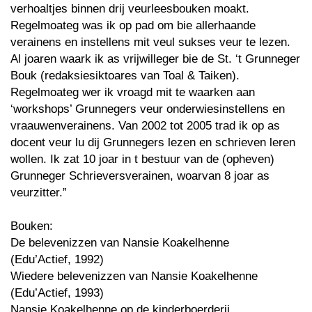
verhoaltjes binnen drij veurleesbouken moakt.
Regelmoateg was ik op pad om bie allerhaande
verainens en instellens mit veul sukses veur te lezen.
Al joaren waark ik as vrijwilleger bie de St. ‘t Grunneger
Bouk (redaksiesiktoares van Toal & Taiken).
Regelmoateg wer ik vroagd mit te waarken aan
‘workshops’ Grunnegers veur onderwiesinstellens en
vraauwenverainens. Van 2002 tot 2005 trad ik op as
docent veur lu dij Grunnegers lezen en schrieven leren
wollen. Ik zat 10 joar in t bestuur van de (opheven)
Grunneger Schrieversverainen, woarvan 8 joar as
veurzitter.”
Bouken:
De belevenizzen van Nansie Koakelhenne
(Edu’Actief, 1992)
Wiedere belevenizzen van Nansie Koakelhenne
(Edu’Actief, 1993)
Nansie Koakelhenne op de kinderboerderij