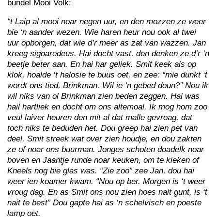
bundel Mooi Volk:
“t Laip al mooi noar negen uur, en den mozzen ze weer
bie ‘n aander wezen. Wie haren heur nou ook al twei
uur opborgen, dat wie d’r meer as zat van wazzen. Jan
kreeg sigoaredeus. Hai docht vast, den denken ze d’r ‘n
beetje beter aan. En hai har geliek. Smit keek ais op
klok, hoalde ‘t halosie te buus oet, en zee: “mie dunkt ‘t
wordt ons tied, Brinkman. Wil ie ‘n gebed doun?” Nou ik
wil niks van ol Brinkman zien beden zeggen. Hai was
hail hartliek en docht om ons altemoal. Ik mog hom zoo
veul laiver heuren den mit al dat malle gevroag, dat
toch niks te beduden het. Dou greep hai zien pet van
deel, Smit streek wat over zien houdje, en dou zakten
ze of noar ons buurman. Jonges schoten doadelk noar
boven en Jaantje runde noar keuken, om te kieken of
Kneels nog bie glas was. “Zie zoo” zee Jan, dou hai
weer ien koamer kwam. “Nou op ber. Morgen is ‘t weer
vroug dag. En as Smit ons nou zien hoes nait gunt, is ‘t
nait te best” Dou gapte hai as ‘n schelvisch en poeste
lamp oet.