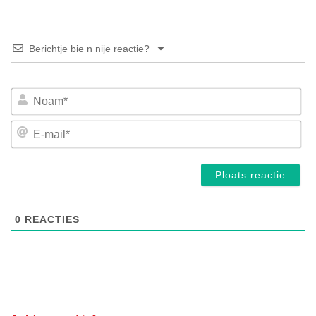
Berichtje bie n nije reactie?
No
E-
mai
0
REACTIES