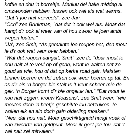
koffie en dou ‘n borreltje. Manluu dei haile middag al
omzwonden hebben, lussen ook wel ais wat warms.
“Dat ‘t joe nait verveeld’, zee Jan.
“Och” zee Brinkman, “dat dut ‘t ook wel ais. Moar dat
hangt d’r ook al weer van of hou zwoar ie joen ambt
wegen loaten.”
“Ja’, zee Smit, “As gemainte joe roupen het, den mout
ie d’r ook wat veur over hebben.”
“Wat dat roupen aangait, Smit’, zee ik, “doar mout ie
nou nait al te veul op of goan, want ie waiten net zo
goud as wie, hou of dat op kerke road gait. Maisten
binnen boeren en dei zetten ook weer boeren op tal. En
as d’r ais ‘n borger bie stait is ‘t veur scheer mie de
gek. ‘n Borger komt d’r bie ongeluk ien.” “Dat mout ie
nou nait zggen, vrouw Kloasens’, zee Smit weer, “wie
mouten doch ‘n beetje geschikte luu oetzuiken. Ie
wollen elk en ain doch gain olderling moaken.”
“Nee, dat nou nait. Moar geschiktighaid hangt voak of
van zwoarte van geldpuut. Moar ik geef joe tou, dat ‘t
wel nait zel mitvalen.”