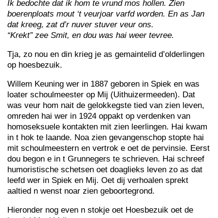
Ik bedochte dat ik hom te vrund mos hollen. Zien
boerenploats mout ‘t veurjoar varfd worden. En as Jan
dat kreeg, zat d’r nuver stuver veur ons.
“Krekt” zee Smit, en dou was hai weer tevree.
Tja, zo nou en din krieg je as gemaintelid d’olderlingen
op hoesbezuik.
Willem Keuning wer in 1887 geboren in Spiek en was
loater schoulmeester op Mij (Uithuizermeeden). Dat
was veur hom nait de gelokkegste tied van zien leven,
omreden hai wer in 1924 oppakt op verdenken van
homoseksuele kontakten mit zien leerlingen. Hai kwam
in t hok te laande. Noa zien gevangenschop stopte hai
mit schoulmeestern en vertrok e oet de pervinsie. Eerst
dou begon e in t Grunnegers te schrieven. Hai schreef
humoristische schetsen oet doaglieks leven zo as dat
leefd wer in Spiek en Mij. Oet dij verhoalen sprekt
aaltied n wenst noar zien geboortegrond.
Hieronder nog even n stokje oet Hoesbezuik oet de