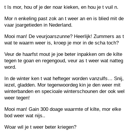
t Is mor, hou of je der noar kieken, en hou je t vuil n.
Mor n enkeling past zok an t weer an en is blied mit de
vaar joargetieden in Nederland.
Mooi man! De veurjoarszunne? Heerlijk! Zummers as t
wat te waarm weer is, kroep je mor in de scha toch?
Veur de haarfst mout je joe beter inpakken om de kilte
tegen te goan en regengoud, veur as t weer wat natteg
word.
In de winter ken t wat hefteger worden vanzulfs… Snij,
iezel, gladden. Mor tegenwoordeg kin je den weer mit
winterbanden en specioale winterschounen der ook wel
weer tegen!
Mooi man! Gain 300 doage waarmte of kilte, mor elke
bod weer wat nijs..
Woar wil je t weer beter kriegen?