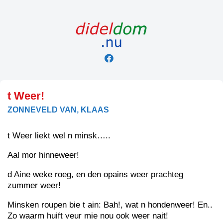
Skip
to
content
t Weer!
ZONNEVELD VAN, KLAAS
t Weer liekt wel n minsk…..
Aal mor hinneweer!
d Aine weke roeg, en den opains weer prachteg
zummer weer!
Minsken roupen bie t ain: Bah!, wat n hondenweer! En..
Zo waarm huift veur mie nou ook weer nait!