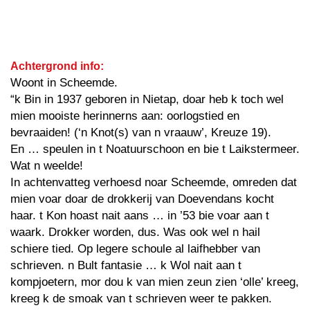
Achtergrond info:
Woont in Scheemde.
“k Bin in 1937 geboren in Nietap, doar heb k toch wel
mien mooiste herinnerns aan: oorlogstied en
bevraaiden! (‘n Knot(s) van n vraauw’, Kreuze 19).
En … speulen in t Noatuurschoon en bie t Laikstermeer.
Wat n weelde!
In achtenvatteg verhoesd noar Scheemde, omreden dat
mien voar doar de drokkerij van Doevendans kocht
haar. t Kon hoast nait aans … in ’53 bie voar aan t
waark. Drokker worden, dus. Was ook wel n hail
schiere tied. Op legere schoule al laifhebber van
schrieven. n Bult fantasie … k Wol nait aan t
kompjoetern, mor dou k van mien zeun zien ‘olle’ kreeg,
kreeg k de smoak van t schrieven weer te pakken.