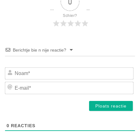
0
Schier?
Berichtje bie n nije reactie?
No
E-
mai
0
REACTIES