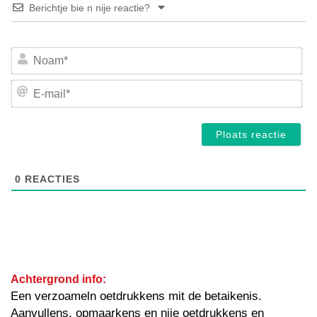
Berichtje bie n nije reactie?
No
E-
mai
0
REACTIES
Achtergrond info:
Een verzoameln oetdrukkens mit de betaikenis.
Aanvullens, opmaarkens en nije oetdrukkens en