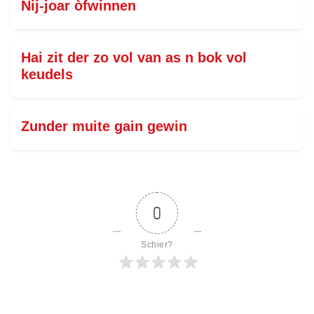
Nij-joar òfwinnen
Hai zit der zo vol van as n bok vol
keudels
Zunder muite gain gewin
0
Schier?